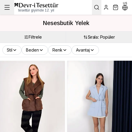
US
tesettür giyimde 12. yıl
Nesesbutik Yelek
Filtrele
Sırala: Popüler
Stil
Beden
Renk
Avantaj