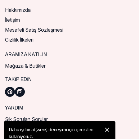
Hakkımızda
İletişim
Mesafeli Satış Sözleşmesi
Gizlilik İlkeleri
ARAMIZA KATILIN
Mağaza & Butikler
TAKIP EDIN
YARDIM
Sık Sorulan Sorular
Nasıl Sipariş Verebilirim?
Daha iyi bir alışveriş deneyimi için çerezleri
kullanıyoruz.