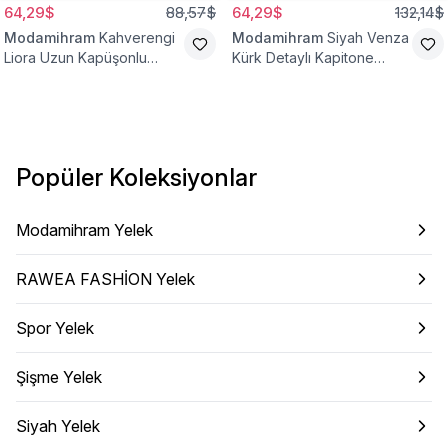
64,29$
88,57$
64,29$
132,14$
Modamihram
Kahverengi
Modamihram
Siyah Venza
Liora Uzun Kapüşonlu
Kürk Detaylı Kapitone
Yelek
Yelek
Popüler Koleksiyonlar
Modamihram Yelek
RAWEA FASHİON Yelek
Spor Yelek
Şişme Yelek
Siyah Yelek