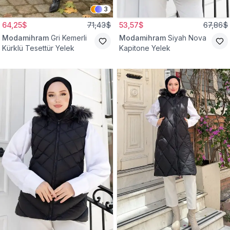
3
64,25$
71,43$
53,57$
67,86$
Modamihram
Gri Kemerli
Modamihram
Siyah Nova
Kürklü Tesettür Yelek
Kapitone Yelek