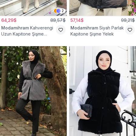
2
64,29$
88,57$
57,14$
98,21$
Modamihram
Kahverengi
Modamihram
Siyah Parlak
Uzun Kapitone Şişme
Kapitone Şişme Yelek
Yelek