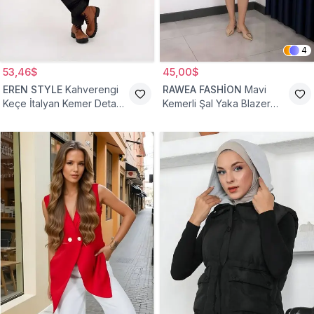
4
53,46$
45,00$
EREN STYLE
Kahverengi
RAWEA FASHİON
Mavi
Keçe İtalyan Kemer Detaylı
Kemerli Şal Yaka Blazer
Yelek
Tesettür Yelek