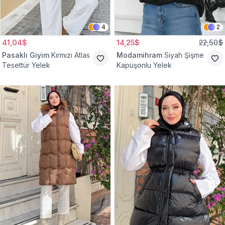
4
2
41,04$
14,25$
22,50$
Pasaklı Giyim
Kırmızı Atlas
Modamihram
Siyah Şişme
Tesettür Yelek
Kapüşonlu Yelek