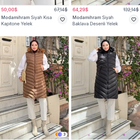
50,00$
67,14$
64,29$
132,14$
Modamihram
Siyah Kısa
Modamihram
Siyah
Kapitone Yelek
Baklava Desenli Yelek
3