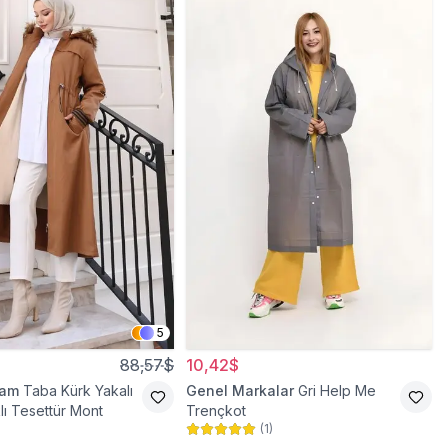
5
88,57$
10,42$
ram
Taba Kürk Yakalı
Genel Markalar
Gri Help Me
lı Tesettür Mont
Trençkot
(
1
)