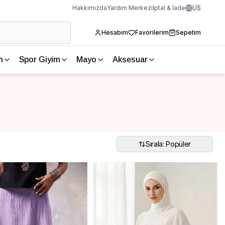
Hakkımızda
Yardım Merkezi
İptal & İade
US
Hesabım
Favorilerim
Sepetim
m
Spor Giyim
Mayo
Aksesuar
Sırala: Popüler