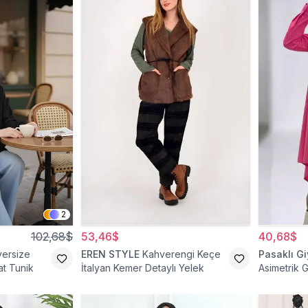
2
102,68$
53,46$
40,68$
versize
EREN STYLE
Kahverengi Keçe
Pasaklı G
t Tunik
İtalyan Kemer Detaylı Yelek
Asimetrik 