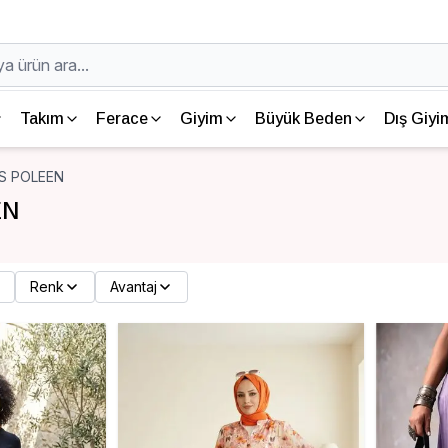
Takım
Ferace
Giyim
Büyük Beden
Dış Giyi
S POLEEN
EN
Renk
Avantaj