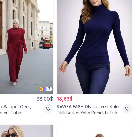
3
98,00$
18,63$
o Salopet Geniş
RAWEA FASHİON
Lacivert Kalın
uarlı Tulum
Fitilli Balıkçı Yaka Pamuklu Triko
Kazak