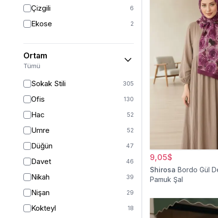
Triko
7
Çizgili
6
Tül
5
Ekose
2
Kürk
3
Müslin
3
Ortam
Peluş
2
Tümü
Jarse
2
Sokak Stili
305
Kadife
1
Ofis
130
Süet
1
Hac
52
Sandy
1
Umre
52
Düğün
47
9,05$
Davet
46
Shirosa
Bordo Gül D
Nikah
39
Pamuk Şal
Nişan
29
Kokteyl
18