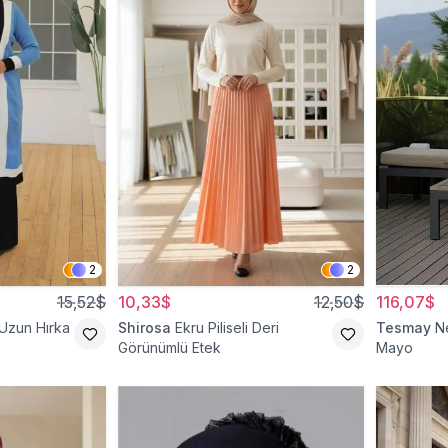
2
2
15,52$
10,33$
12,50$
116,07$
 Uzun Hırka
Shirosa
Ekru Piliseli Deri
Tesmay
N
Görünümlü Etek
Mayo