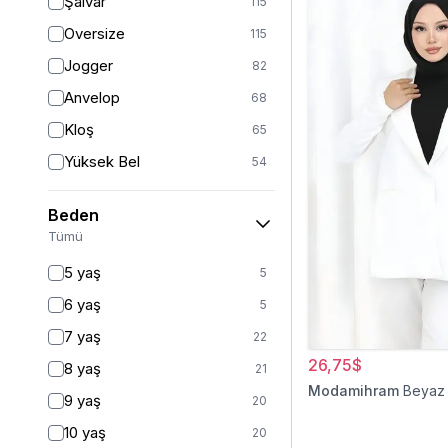
Şalvar
115
Oversize
115
Jogger
82
Anvelop
68
Kloş
65
Yüksek Bel
54
Geniş Paça
40
Beden
Palazzo
27
Tümü
Baggy
16
5 yaş
5
Havuç
9
6 yaş
5
Slim Fit
9
7 yaş
22
Straight
6
26,75$
8 yaş
21
Kalem
6
Modamihram
Beyaz
9 yaş
20
Boyfriend
5
10 yaş
20