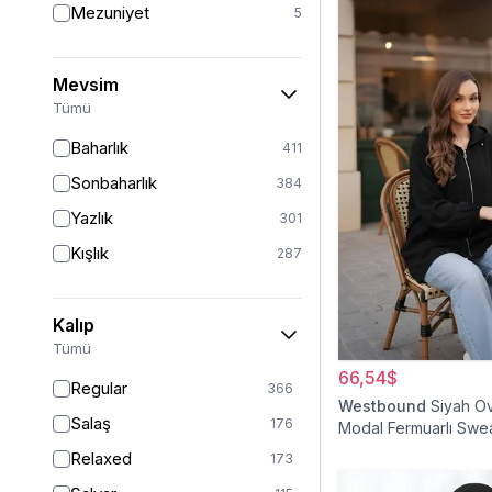
Mezuniyet
5
Mevsim
Tümü
Baharlık
411
Sonbaharlık
384
Yazlık
301
Kışlık
287
Kalıp
Tümü
66,54$
Regular
366
Westbound
Siyah O
Salaş
176
Modal Fermuarlı Swea
Relaxed
173