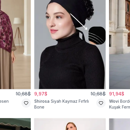
10,68$
9,97$
10,68$
91,94$
esen
Shirosa
Siyah Kaymaz Fırfırlı
Wovi
Bord
Bone
Kuşak Ferm