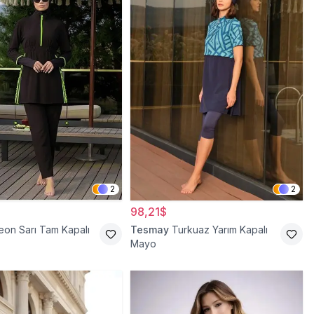
2
2
98,21$
eon Sarı Tam Kapalı
Tesmay
Turkuaz Yarım Kapalı
Mayo