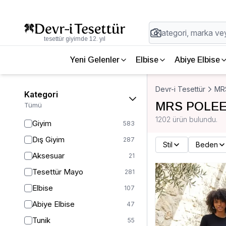
tesettür giyimde 12. yıl
Yeni Gelenler
Elbise
Abiye Elbise
Devr-i Tesettür
MR
Kategori
MRS POLE
Tümü
1202 ürün bulundu.
Giyim
583
Dış Giyim
287
Stil
Beden
Aksesuar
21
Tesettür Mayo
281
Elbise
107
Abiye Elbise
47
Tunik
55