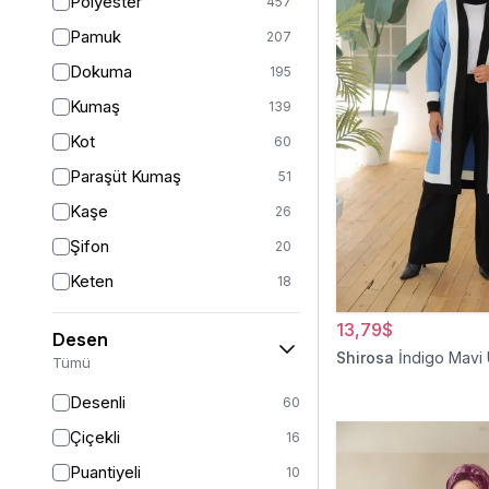
Polyester
457
Turuncu
47
Pamuk
207
Ekru
46
Dokuma
195
Mor
44
Kumaş
139
Pudra
43
Kot
60
Sarı
36
Paraşüt Kumaş
51
Kırmızı
26
Kaşe
26
Gümüş
13
Şifon
20
Turkuaz
8
Keten
18
Altın
5
Viskon
17
13,79$
Desen
Saten
15
Shirosa
İndigo Mavi
Tümü
Dantel
14
Desenli
60
İpek
12
Çiçekli
16
Krep
12
Puantiyeli
10