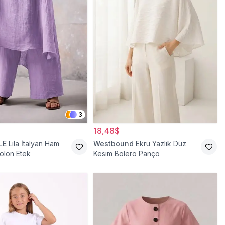
3
18,48$
LE
Lila İtalyan Ham
Westbound
Ekru Yazlık Düz
olon Etek
Kesim Bolero Panço