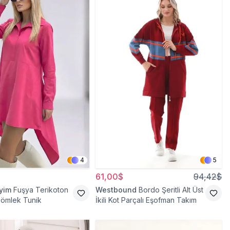
4
5
61,00$
94,42$
iyim
Fuşya Terikoton
Westbound
Bordo Şeritli Alt Üst
Gömlek Tunik
İkili Kot Parçalı Eşofman Takım