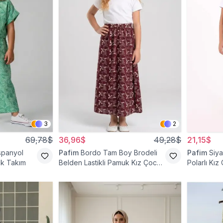
3
2
69,78$
36,96$
49,28$
21,15$
İspanyol
Pafim
Bordo Tam Boy Brodeli
Pafim
Siya
uk Takım
Belden Lastikli Pamuk Kız Çocuk
Polarlı Kız
Etek