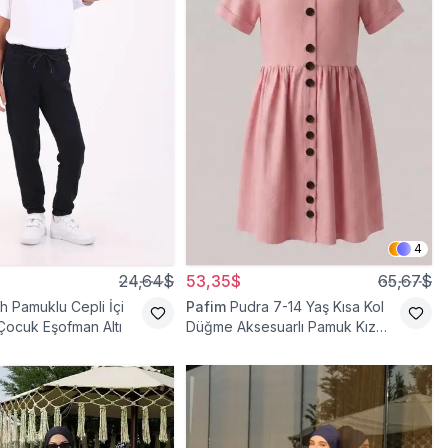
4
24,64$
53,35$
65,67$
h Pamuklu Cepli İçi
Pafim
Pudra 7-14 Yaş Kısa Kol
 Çocuk Eşofman Altı
Düğme Aksesuarlı Pamuk Kız
Çocuk Elbise