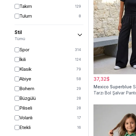
Takım
129
Tulum
8
Pantolon
151
Stil
Etek
19
Tümü
Pantolon Etek
2
Spor
314
Bluz & Gömlek
15
İkili
124
Kazak
6
Klasik
79
Eşofman
62
Abiye
37,32$
58
Şal
6
Mexico Superblue
S
Bohem
29
Tarzı Bol Şalvar Pant
Bone
15
Büzgülü
28
Ferace
126
Piliseli
28
Kap & Pardesü
23
Volanlı
17
Trençkot
32
Etekli
16
Hırka
4