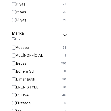
Fitted
3
11 yaş
22
Mom
2
12 yaş
25
Balık
1
13 yaş
21
İspanyol Paça
1
14 yaş
23
Kargo
1
Marka
2 (44-46-48)
7
Tümü
Standart
123
Adasea
92
1
13
ALLİNOFFİCİAL
2
2
11
Beyza
190
3
5
Bohem Stil
8
S
364
Dimar Butik
30
S/M
36
EREN STYLE
20
M
402
ESTİVA
46
M/L
5
Filizzade
5
L
376
fzd
2