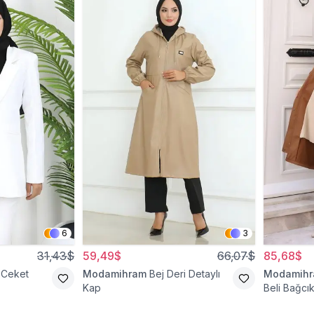
6
3
31,43$
59,49$
66,07$
85,68$
 Ceket
Modamihram
Bej Deri Detaylı
Modamih
Kap
Beli Bağcık