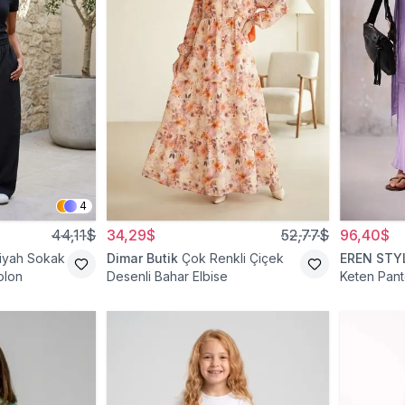
4
44,11$
34,29$
52,77$
96,40$
iyah Sokak
Dimar Butik
Çok Renkli Çiçek
EREN STY
olon
Desenli Bahar Elbise
Keten Pant