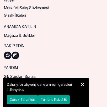
İletişim
Mesafeli Satış Sözleşmesi
Gizlilik İlkeleri
ARAMIZA KATILIN
Mağaza & Butikler
TAKIP EDIN
YARDIM
Sık Sorulan Sorular
Nasıl Sipariş Verebilirim?
Daha iyi bir alışveriş deneyimi için çerezleri
kullanıyoruz.
Kargo ve Teslimat
İade, İptal ve Değişim
Çerez Tercihleri
Tümünü Kabul Et