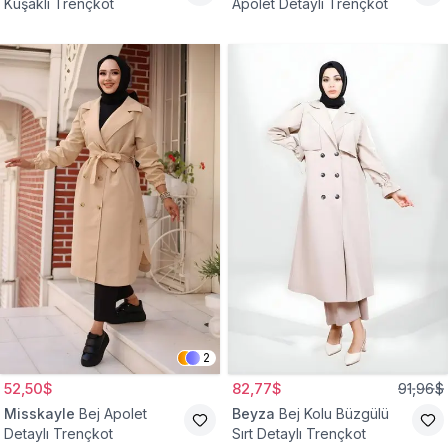
Kuşaklı Trençkot
Apolet Detaylı Trençkot
2
52,50$
82,77$
91,96$
Misskayle
Bej Apolet
Beyza
Bej Kolu Büzgülü
Detaylı Trençkot
Sırt Detaylı Trençkot