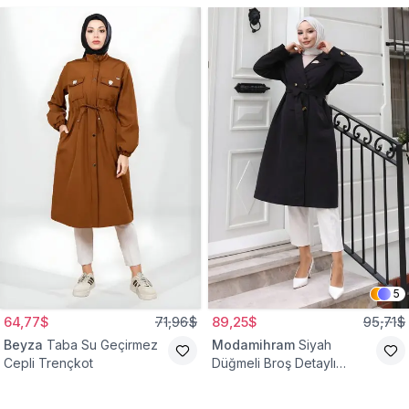
5
64,77$
71,96$
89,25$
95,71$
Beyza
Taba Su Geçirmez
Modamihram
Siyah
Cepli Trençkot
Düğmeli Broş Detaylı
Trençkot