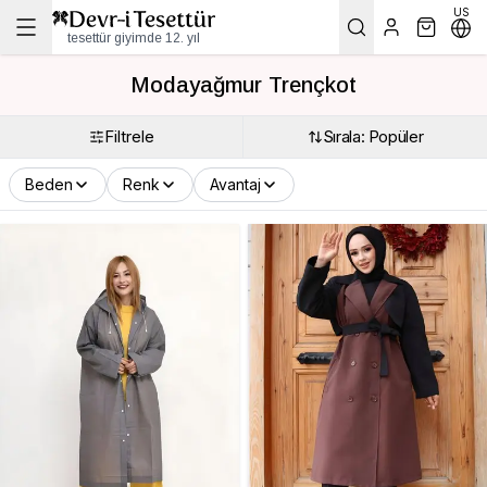
US
tesettür giyimde 12. yıl
Modayağmur Trençkot
Filtrele
Sırala: Popüler
Beden
Renk
Avantaj