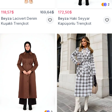
2
118,57$
169,64$
172,50$
Beyza
Lacivert Denim
Beyza
Haki Seyyar
Kuşaklı Trençkot
Kapüşonlu Trençkot
2