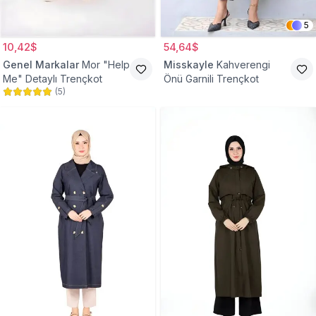
5
10,42$
54,64$
Genel Markalar
Mor "Help
Misskayle
Kahverengi
Me" Detaylı Trençkot
Önü Garnili Trençkot
(
5
)