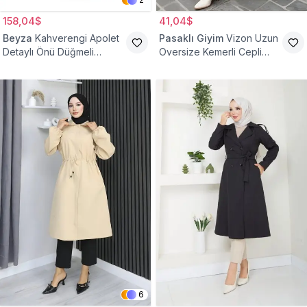
158,04$
41,04$
Beyza
Kahverengi Apolet
Pasaklı Giyim
Vizon Uzun
Detaylı Önü Düğmeli
Oversize Kemerli Cepli
Trençkot
Gabardin Trençkot
6