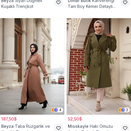
Beyza
Siyah Düğmeli
Dimar Butik
Kahverengi
Kuşaklı Trençkot
Tam Boy Kemer Detaylı
Trençkot
4
2
187,50$
52,50$
Beyza
Taba Rüzgarlık ve
Misskayle
Haki Omuzu