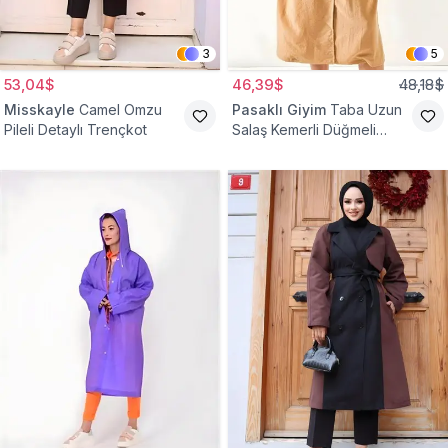
3
5
53,04$
46,39$
48,18$
Misskayle
Camel Omzu
Pasaklı Giyim
Taba Uzun
Pileli Detaylı Trençkot
Salaş Kemerli Düğmeli
Trençkot