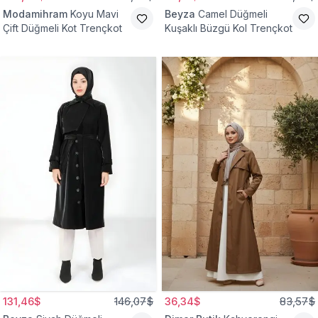
Modamihram
Koyu Mavi
Beyza
Camel Düğmeli
Çift Düğmeli Kot Trençkot
Kuşaklı Büzgü Kol Trençkot
131,46$
146,07$
36,34$
83,57$