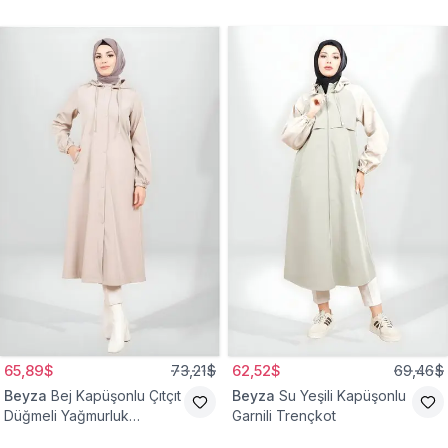
65,89$
73,21$
62,52$
69,46$
Beyza
Bej Kapüşonlu Çıtçıt
Beyza
Su Yeşili Kapüşonlu
Düğmeli Yağmurluk
Garnili Trençkot
Trençkot