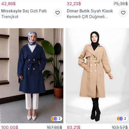
42,86$
32,23$
75,36$
Misskayle
Bej Gizli Patlı
Dimar Butik
Siyah Klasik
Trençkot
Kemerli Çift Düğmeli
Trençkot
2
2
100,00$
167,86$
93,21$
103,57$