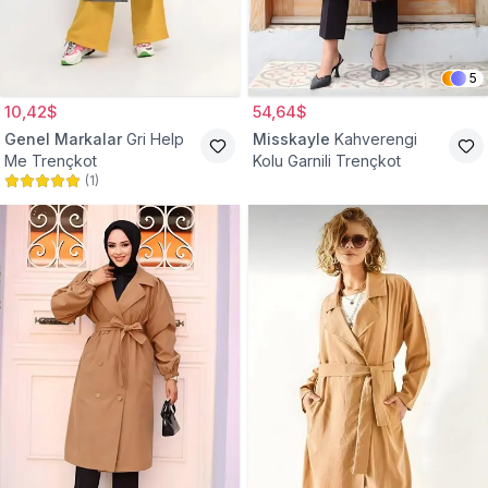
5
10,42$
54,64$
Genel Markalar
Gri Help
Misskayle
Kahverengi
Me Trençkot
Kolu Garnili Trençkot
(
1
)