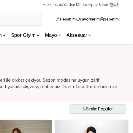
Hakkımızda
Yardım Merkezi
İptal & İade
US
Hesabım
Favorilerim
Sepetim
m
Spor Giyim
Mayo
Aksesuar
eri ile dikkat çekiyor. Sezon modasına uygun zarif
iyatlarla alışveriş rehberiniz Devr-i Tesettür'de bulun ve
Sırala: Popüler