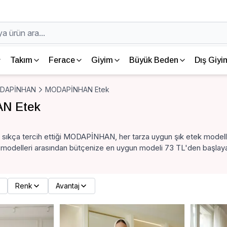
Takım
Ferace
Giyim
Büyük Beden
Dış Giyi
DAPİNHAN
MODAPİNHAN Etek
N Etek
n sıkça tercih ettiği MODAPİNHAN, her tarza uygun şık etek modell
modelleri arasından bütçenize en uygun modeli 73 TL'den başlayan f
Renk
Avantaj