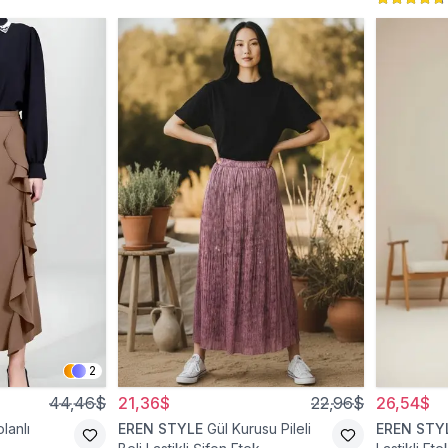
2
44,46$
21,36$
22,96$
26,54$
lanlı
EREN STYLE
Gül Kurusu Pileli
EREN STY