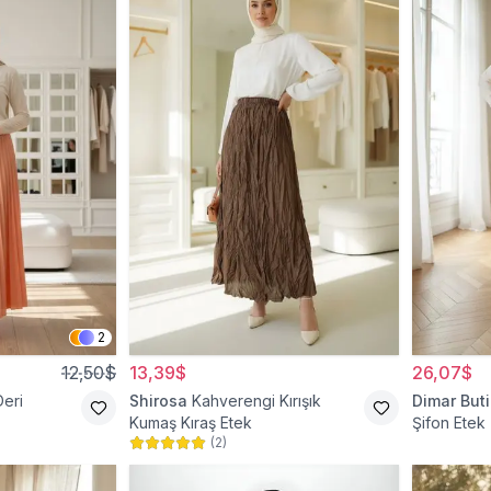
2
12,50$
13,39$
26,07$
Deri
Shirosa
Kahverengi Kırışık
Dimar Buti
Kumaş Kıraş Etek
Şifon Etek
(
2
)