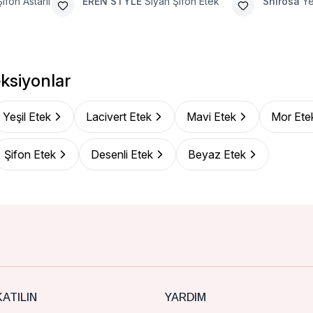
ifon Astarlı
EREN STYLE
Siyah Şifon Etek
Shirosa
Ye
ksiyonlar
Yeşil Etek
Lacivert Etek
Mavi Etek
Mor Ete
Şifon Etek
Desenli Etek
Beyaz Etek
ATILIN
YARDIM