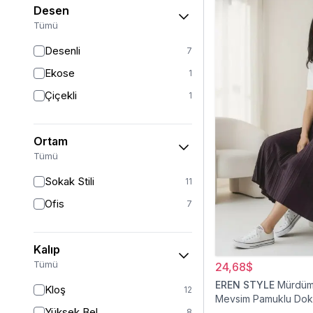
Desen
Tümü
Desenli
7
Ekose
1
Çiçekli
1
Ortam
Tümü
Sokak Stili
11
Ofis
7
Kalıp
Tümü
24,68$
EREN STYLE
Mürdüm 
Kloş
12
Mevsim Pamuklu Do
Yüksek Bel
8
Viskon Etek