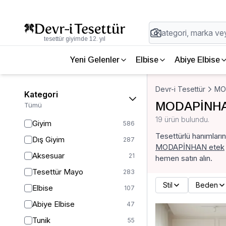
tesettür giyimde 12. yıl
Yeni Gelenler
Elbise
Abiye Elbise
Devr-i Tesettür
MO
Kategori
MODAPİNHA
Tümü
19 ürün bulundu.
Giyim
586
Tesettürlü hanımları
Dış Giyim
287
MODAPİNHAN etek
Aksesuar
21
hemen satın alın.
Tesettür Mayo
283
Stil
Beden
Elbise
107
Abiye Elbise
47
Tunik
55