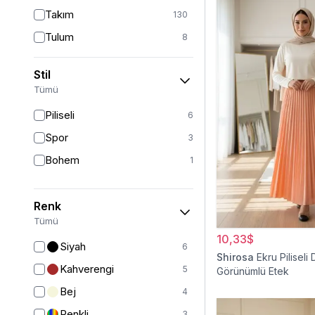
Takım
130
Tulum
8
Pantolon
151
Stil
Etek
19
Tümü
Pantolon Etek
2
Piliseli
6
Bluz & Gömlek
15
Spor
3
Kazak
6
Bohem
1
Eşofman
64
Şal
6
Renk
Bone
15
Tümü
10,33$
Ferace
126
Siyah
6
Shirosa
Ekru Piliseli 
Kap & Pardesü
23
Kahverengi
5
Görünümlü Etek
Trençkot
32
Bej
4
Hırka
4
Renkli
3