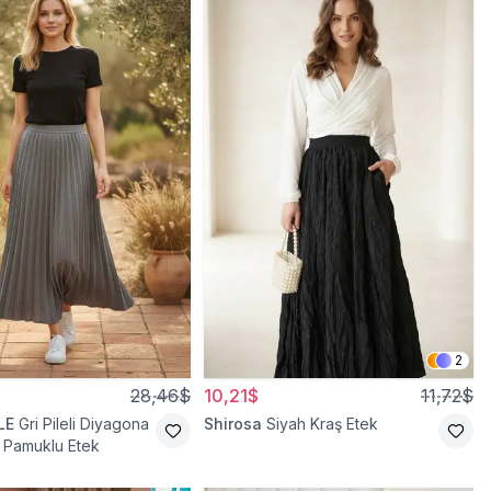
2
28,46$
10,21$
11,72$
LE
Gri Pileli Diyagona
Shirosa
Siyah Kraş Etek
li Pamuklu Etek