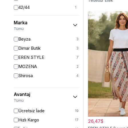
Tesettür Etek
42/44
1
44
1
Marka
46
1
Tümü
46/48
2
Beyza
3
Dimar Butik
3
EREN STYLE
7
MOZENA
2
Shirosa
4
Avantaj
Tümü
Ücretsiz İade
19
Hızlı Kargo
17
26,47$