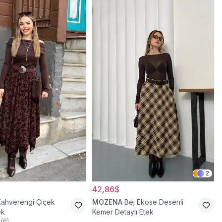
2
42,86$
Kahverengi Çiçek
MOZENA
Bej Ekose Desenli
ek
Kemer Detaylı Etek
(
6
)