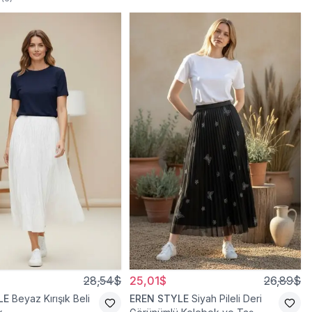
28,54$
25,01$
26,89$
LE
Beyaz Kırışık Beli
EREN STYLE
Siyah Pileli Deri