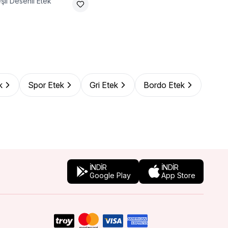
şil Desenli Etek
k
Spor Etek
Gri Etek
Bordo Etek
İNDİR
İNDİR
Google Play
App Store