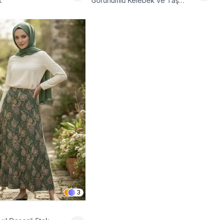
k
Görünümlü Kelebek ve Taş
Detaylı Pamuklu Viskon Etek
3