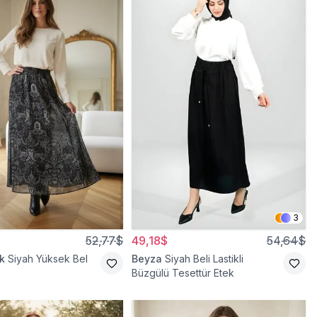
3
52,77$
49,18$
54,64$
k
Siyah Yüksek Bel
Beyza
Siyah Beli Lastikli
Büzgülü Tesettür Etek