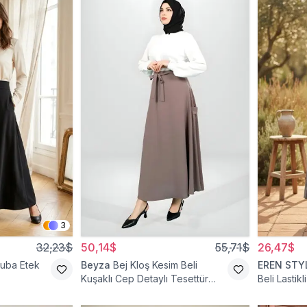
3
32,23$
50,14$
55,71$
26,47$
cuba Etek
Beyza
Bej Kloş Kesim Beli
EREN STY
Kuşaklı Cep Detaylı Tesettür
Beli Lastik
Etek