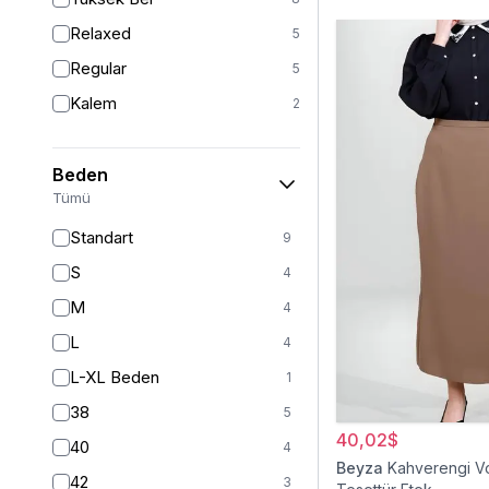
Relaxed
5
Regular
5
Kalem
2
Beden
Tümü
Standart
9
S
4
M
4
L
4
L-XL Beden
1
38
5
40,02$
40
4
Beyza
Kahverengi Vo
42
3