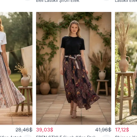
Beli Lastikli Şifon Etek
Lastikli Ete
28,46$
39,03$
41,96$
17,12$