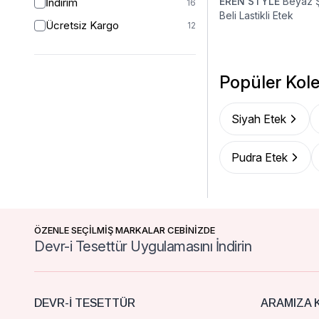
EREN STYLE
Beyaz Ş
İndirim
16
Beli Lastikli Etek
Ücretsiz Kargo
12
Popüler Kole
Siyah Etek
Pudra Etek
ÖZENLE SEÇİLMİŞ MARKALAR CEBİNİZDE
Devr-i Tesettür Uygulamasını İndirin
DEVR-I TESETTÜR
ARAMIZA K