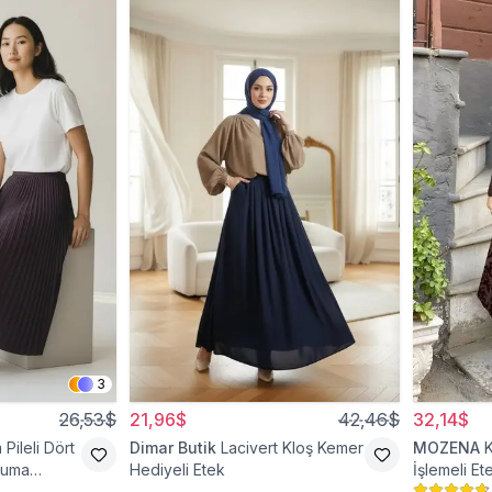
3
26,53$
21,96$
42,46$
32,14$
Pileli Dört
Dimar Butik
Lacivert Kloş Kemer
MOZENA
kuma
Hediyeli Etek
İşlemeli Et