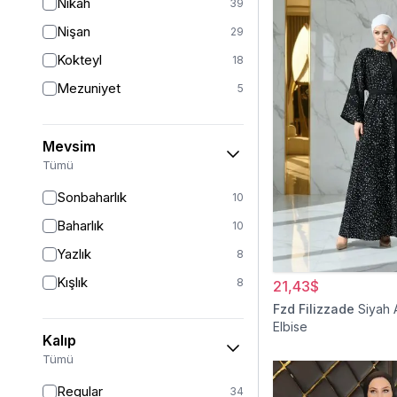
Nikah
39
Nişan
29
Kokteyl
18
Mezuniyet
5
Mevsim
Tümü
Sonbaharlık
10
Baharlık
10
Yazlık
8
Kışlık
8
21,43$
Fzd Filizzade
Siyah 
Elbise
Kalıp
Tümü
Regular
34