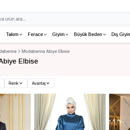
Takım
Ferace
Giyim
Büyük Beden
Dış Giyi
dabenna
Modabenna Abiye Elbise
biye Elbise
Renk
Avantaj