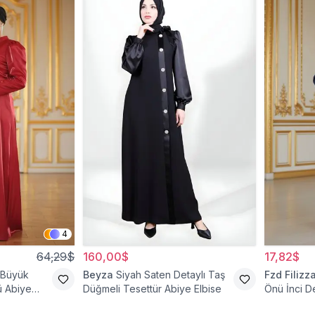
4
64,29$
160,00$
17,82$
 Büyük
Beyza
Siyah Saten Detaylı Taş
Fzd Filizz
 Abiye
Düğmeli Tesettür Abiye Elbise
Önü İnci De