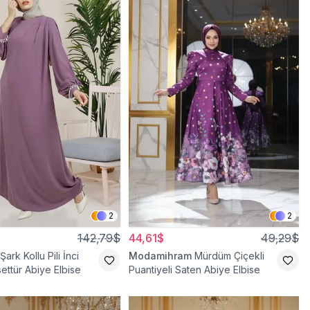
2
2
142,79$
44,61$
49,29$
 Şark Kollu Pili İnci
Modamihram
Mürdüm Çiçekli
ettür Abiye Elbise
Puantiyeli Saten Abiye Elbise