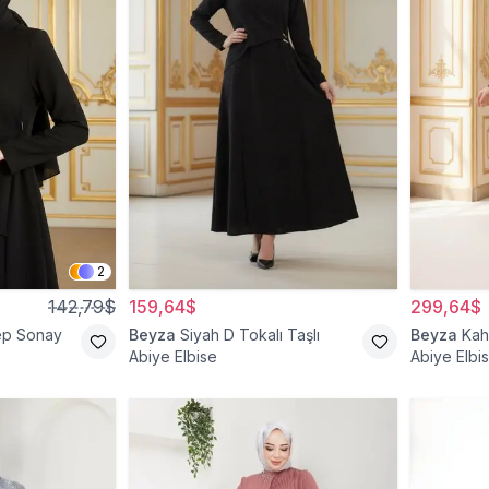
2
142,79$
159,64$
299,64$
ep Sonay
Beyza
Siyah D Tokalı Taşlı
Beyza
Kah
Abiye Elbise
Abiye Elbi