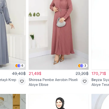
6
3
49,40$
21,49$
23,20$
170,71$
etaylı Krep
Shirosa
Pembe Aerobin Pliseli
Beyza
Siy
Abiye Elbise
Abiye Tese