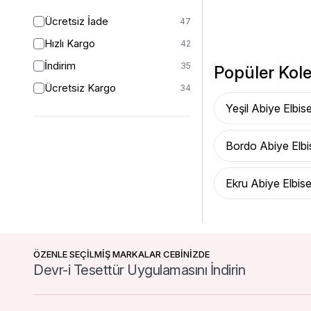
Ücretsiz İade
47
Hızlı Kargo
42
İndirim
35
Popüler Kole
Ücretsiz Kargo
34
Yeşil Abiye Elbis
Bordo Abiye Elbi
Ekru Abiye Elbis
ÖZENLE SEÇİLMİŞ MARKALAR CEBİNİZDE
Devr-i Tesettür Uygulamasını İndirin