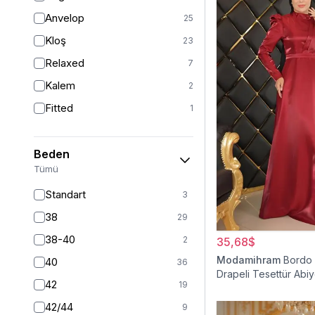
Anvelop
25
Kloş
23
Relaxed
7
Kalem
2
Fitted
1
Beden
Tümü
Standart
3
38
29
38-40
2
35,68$
Modamihram
Bordo
40
36
Drapeli Tesettür Abiy
42
19
42/44
9