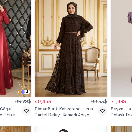
4
39,29$
40,45$
83,53$
71,39$
 Göğsü
Dimar Butik
Kahverengi Uzun
Beyza
Lila
e Elbise
Dantel Detaylı Kemerli Abiye
Detaylı Tes
Elbise