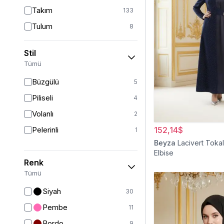
Takım
133
Tulum
8
Pantolon
148
Stil
Etek
19
Tümü
Pantolon Etek
2
Büzgülü
5
Bluz & Gömlek
15
Piliseli
4
Kazak
7
Volanlı
2
Eşofman
67
Pelerinli
152,14$
1
Şal
6
Beyza
Lacivert Tokal
Elbise
Bone
15
Renk
Ferace
126
Tümü
Kap & Pardesü
23
Siyah
30
Trençkot
32
Pembe
11
Hırka
4
Bordo
9