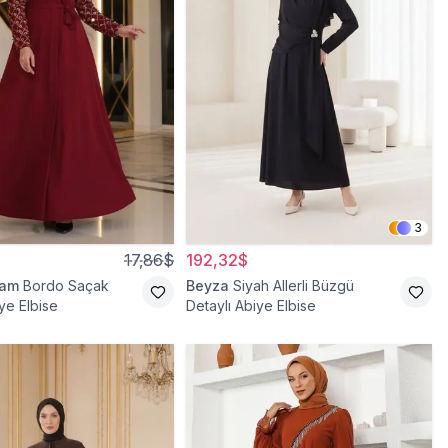
3
17,86$
192,32$
ram
Bordo Saçak
Beyza
Siyah Allerli Büzgü
ye Elbise
Detaylı Abiye Elbise