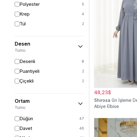
Polyester
5
Sarı
1
Krep
4
Kırmızı
1
Tül
2
Beyaz
1
Desen
Tümü
Desenli
8
Puantiyeli
2
Çiçekli
2
48,23$
Shirosa
Gri İşleme D
Ortam
Abiye Elbise
Tümü
Düğün
47
Davet
46