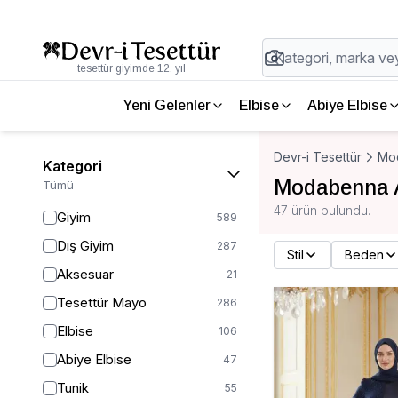
tesettür giyimde 12. yıl
Yeni Gelenler
Elbise
Abiye Elbise
Devr-i Tesettür
Mo
Kategori
Modabenna A
Tümü
47 ürün bulundu.
Giyim
589
Dış Giyim
287
Stil
Beden
Aksesuar
21
Tesettür Mayo
286
Elbise
106
Abiye Elbise
47
Tunik
55