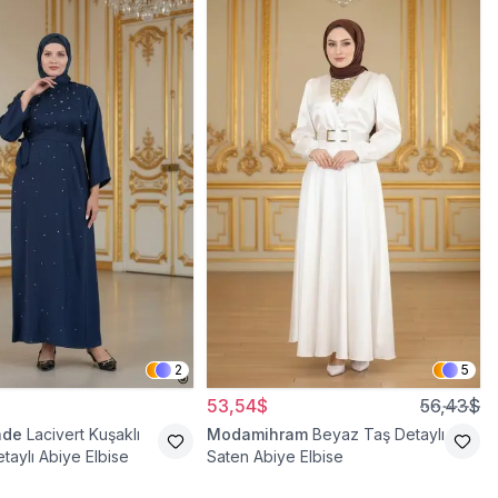
2
5
53,54$
56,43$
ade
Lacivert Kuşaklı
Modamihram
Beyaz Taş Detaylı
taylı Abiye Elbise
Saten Abiye Elbise