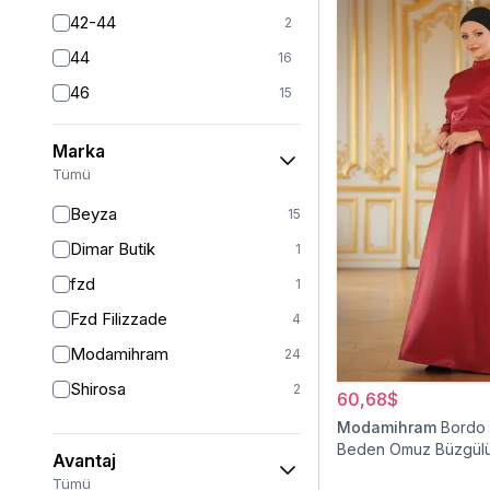
42-44
2
44
16
46
15
46/48
11
Marka
48
14
Tümü
50
11
Beyza
15
52
9
Dimar Butik
1
54
1
fzd
1
54/56
2
Fzd Filizzade
4
56
1
Modamihram
24
Shirosa
2
60,68$
Modamihram
Bordo
Beden Omuz Büzgülü
Avantaj
Elbise
Tümü