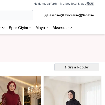
Hakkımızda
Yardım Merkezi
İptal & İade
US
Hesabım
Favorilerim
Sepetim
m
Spor Giyim
Mayo
Aksesuar
Sırala: Popüler