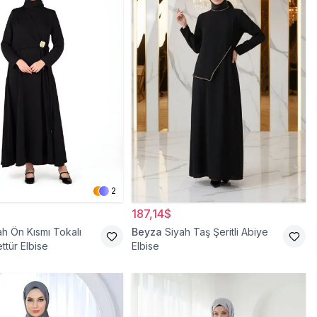
2
187,14$
ah Ön Kısmı Tokalı
Beyza
Siyah Taş Şeritli Abiye
ttür Elbise
Elbise