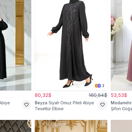
2
80,32$
160,64$
53,53$
Abiye
Beyza
Siyah Omuz Pileli Abiye
Modamih
Tesettür Elbise
Şifon Göğs
Abiye Elbi