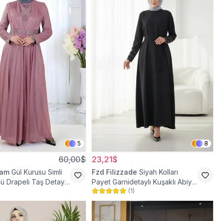
5
8
60,00$
23,21$
ram
Gül Kurusu Simli
Fzd Filizzade
Siyah Kolları
ü Drapeli Taş Detaylı
Payet Garnidetaylı Kuşaklı Abiye
(
1
)
se
Elbise