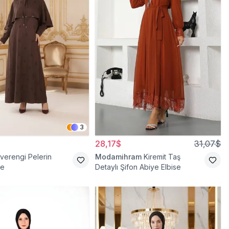
3
28,17$
31,07$
verengi Pelerin
Modamihram
Kiremit Taş
se
Detaylı Şifon Abiye Elbise