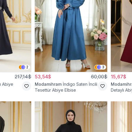
2
3
217,14$
53,54$
60,00$
15,67$
ı Abiye
Modamihram
İndigo Saten İncili
Modamih
Tesettür Abiye Elbise
Detaylı Abi