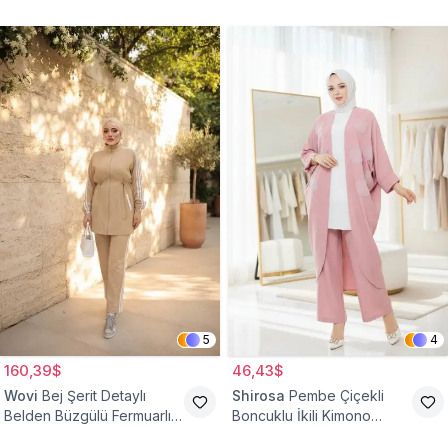
Lastikli Cepli Tesettür İkili
Takım
Takım
5
4
160,39$
46,43$
Wovi
Bej Şerit Detaylı
Shirosa
Pembe Çiçekli
Belden Büzgülü Fermuarlı
Boncuklu İkili Kimono
İkili Spor Eşofman Takımı
Takım