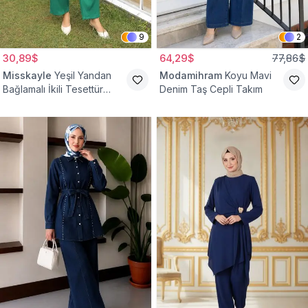
9
2
30,89$
64,29$
77,86$
Misskayle
Yeşil Yandan
Modamihram
Koyu Mavi
Bağlamalı İkili Tesettür
Denim Taş Cepli Takım
Takım