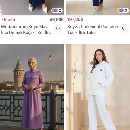
2
3
78,57$
98,21$
197,86$
Modamihram
Koyu Mavi
Beyza
Parlement Pantolon
İnci Detaylı Kuşaklı Kot İkili
Tunik İkili Takım
Takım