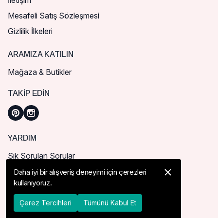
İletişim
Mesafeli Satış Sözleşmesi
Gizlilik İlkeleri
ARAMIZA KATILIN
Mağaza & Butikler
TAKIP EDIN
YARDIM
Sık Sorulan Sorular
Nasıl Sipariş Verebilirim?
Daha iyi bir alışveriş deneyimi için çerezleri
kullanıyoruz.
Kargo ve Teslimat
İade, İptal ve Değişim
Çerez Tercihleri
Tümünü Kabul Et