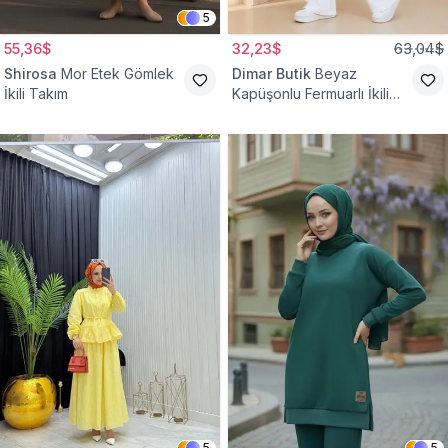
5
55,36$
32,23$
63,04$
Shirosa
Mor Etek Gömlek
Dimar Butik
Beyaz
İkili Takım
Kapüşonlu Fermuarlı İkili
Takım
5
5