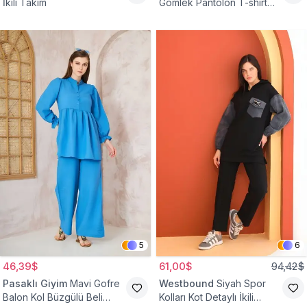
İkili Takım
Gömlek Pantolon T-shirt
Takım
5
6
46,39$
61,00$
94,42$
Pasaklı Giyim
Mavi Gofre
Westbound
Siyah Spor
Balon Kol Büzgülü Beli
Kolları Kot Detaylı İkili