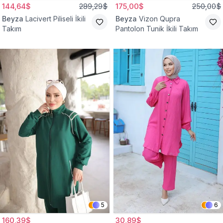
144,64$
289,29$
175,00$
250,00$
Beyza
Lacivert Piliseli İkili
Beyza
Vizon Qupra
Takım
Pantolon Tunik İkili Takım
5
6
160,39$
30,89$