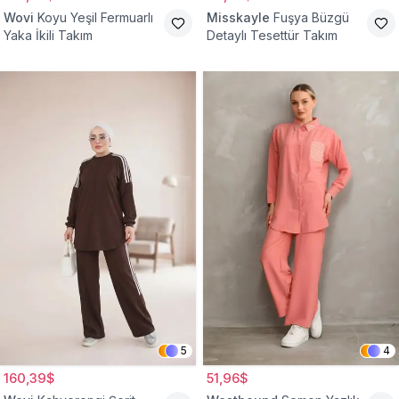
Wovi
Koyu Yeşil Fermuarlı
Misskayle
Fuşya Büzgü
Yaka İkili Takım
Detaylı Tesettür Takım
5
4
160,39$
51,96$