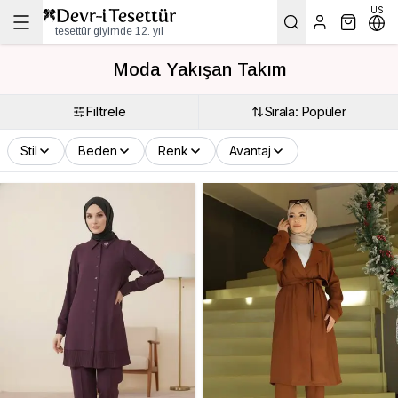
US
tesettür giyimde 12. yıl
Moda Yakışan Takım
Filtrele
Sırala: Popüler
Stil
Beden
Renk
Avantaj