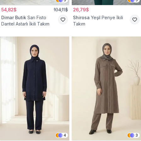
54,82$
104,11$
26,79$
Dimar Butik
Sarı Fisto
Shirosa
Yeşil Penye İkili
Dantel Astarlı İkili Takım
Takım
4
3