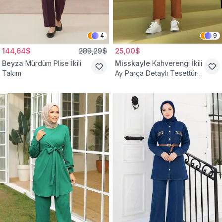
4
9
144,64$
289,29$
25,00$
Beyza
Mürdüm Plise İkili
Misskayle
Kahverengi İkili
Takım
Ay Parça Detaylı Tesettür
Takım