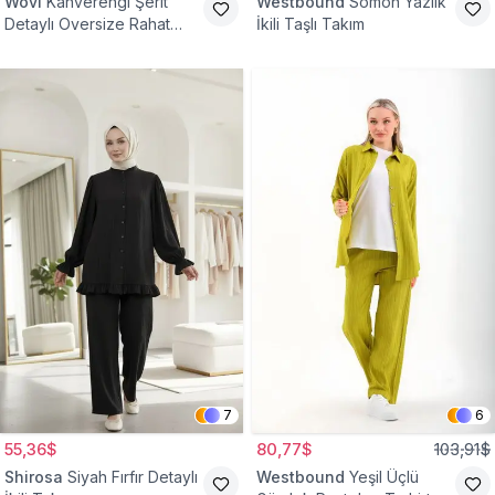
Wovi
Kahverengi Şerit
Westbound
Somon Yazlık
Detaylı Oversize Rahat
İkili Taşlı Takım
Eşofman Takımı
7
6
55,36$
80,77$
103,91$
Shirosa
Siyah Fırfır Detaylı
Westbound
Yeşil Üçlü