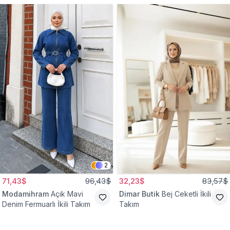
2
71,43$
96,43$
32,23$
83,57$
Modamihram
Açık Mavi
Dimar Butik
Bej Ceketli İkili
Denim Fermuarlı İkili Takım
Takım