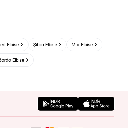
ert Elbise
Şifon Elbise
Mor Elbise
Bordo Elbise
İNDİR
İNDİR
Google Play
App Store