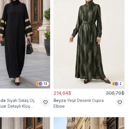
13
2
214,64$
306,79$
ade
Siyah Salaş Üç
Beyza
Yeşil Desenli Cupra
uar Detaylı Kloş
Elbise