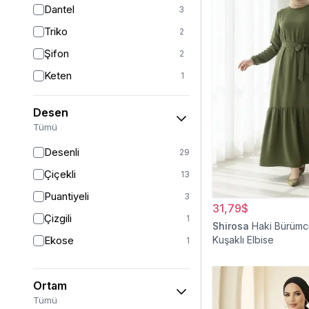
Dantel
3
Kırmızı
3
Triko
2
Turkuaz
2
Şifon
2
Gümüş
1
Keten
1
Kadife
1
Desen
Viskon
1
Tümü
Krep
1
Desenli
29
Müslin
1
Çiçekli
13
Puantiyeli
3
31,79$
Çizgili
1
Shirosa
Haki Bürüm
Ekose
Kuşaklı Elbise
1
Ortam
Tümü