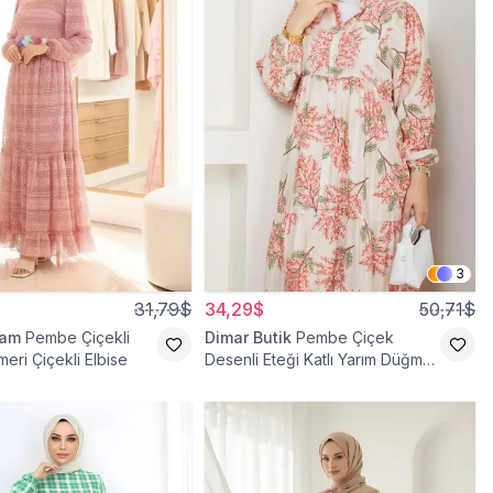
3
31,79$
34,29$
50,71$
ram
Pembe Çiçekli
Dimar Butik
Pembe Çiçek
meri Çiçekli Elbise
Desenli Eteği Katlı Yarım Düğmeli
Elbise