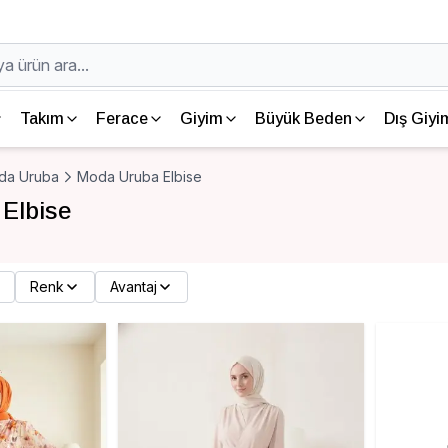
Takım
Ferace
Giyim
Büyük Beden
Dış Giyi
da Uruba
Moda Uruba Elbise
Elbise
Renk
Avantaj