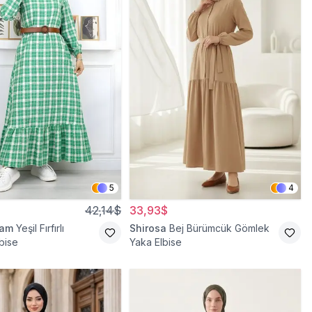
5
4
42,14$
33,93$
ram
Yeşil Fırfırlı
Shirosa
Bej Bürümcük Gömlek
bise
Yaka Elbise