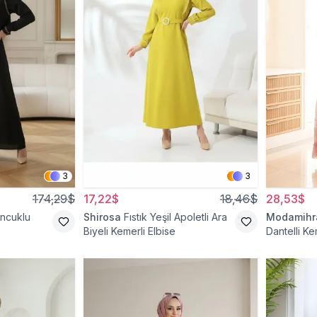
3
3
174,29$
17,22$
18,46$
28,53$
oncuklu
Shirosa
Fıstık Yeşil Apoletli Ara
Modamih
Biyeli Kemerli Elbise
Dantelli Ke