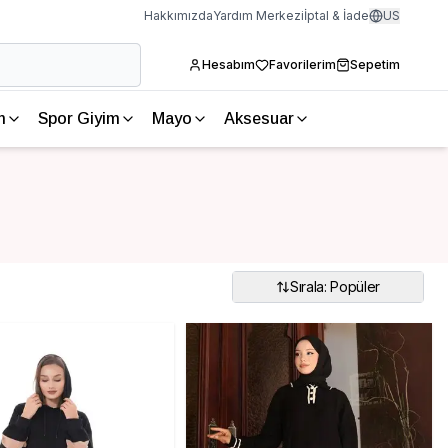
Hakkımızda
Yardım Merkezi
İptal & İade
US
Hesabım
Favorilerim
Sepetim
m
Spor Giyim
Mayo
Aksesuar
Sırala: Popüler