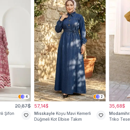
4
2
20,87$
57,14$
35,68$
li Şifon
Misskayle
Koyu Mavi Kemerli
Modamih
Düğmeli Kot Elbise Takım
Triko Teset