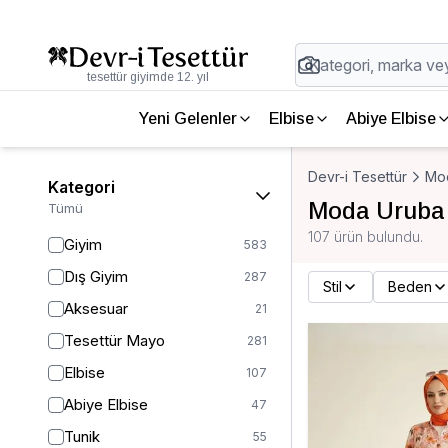
tesettür giyimde 12. yıl
Yeni Gelenler
Elbise
Abiye Elbise
Devr-i Tesettür
Mo
Kategori
Moda Uruba 
Tümü
107 ürün bulundu.
Giyim
583
Dış Giyim
287
Stil
Beden
Aksesuar
21
Tesettür Mayo
281
Elbise
107
Abiye Elbise
47
Tunik
55