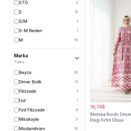
STD
2
S
15
S/M
1
S-M Beden
1
M
16
L
11
Marka
STANDART
2
Tümü
L-XL Beden
1
Beyza
25
L/XL
1
Dimar Butik
13
XL
14
Filizzade
1
2XL
11
fzd
1
XXL
2
19,74$
Fzd Filizzade
9
Shirosa
Bordo Desen
36
2
Misskayle
5
Eteği Fırfırlı Elbise
38
37
Modamihram
16