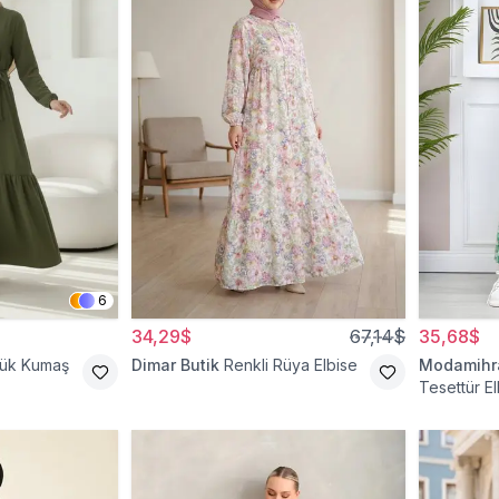
6
34,29$
67,14$
35,68$
cük Kumaş
Dimar Butik
Renkli Rüya Elbise
Modamih
Tesettür El