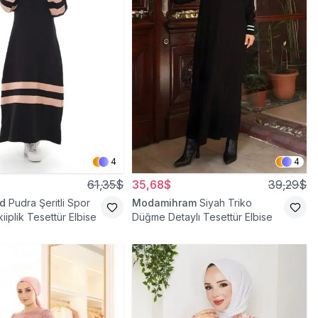
4
4
61,35$
35,68$
39,29$
d
Pudra Şeritli Spor
Modamihram
Siyah Triko
kiiplik Tesettür Elbise
Düğme Detaylı Tesettür Elbise