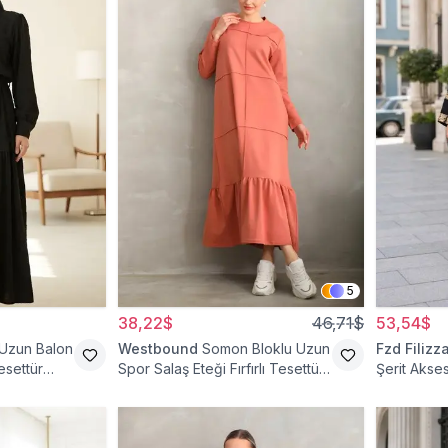
5
38,22$
46,71$
53,54$
 Uzun Balon
Westbound
Somon Bloklu Uzun
Fzd Filizz
esettür
Spor Salaş Eteği Fırfırlı Tesettür
Şerit Akses
Elbise
Elbise