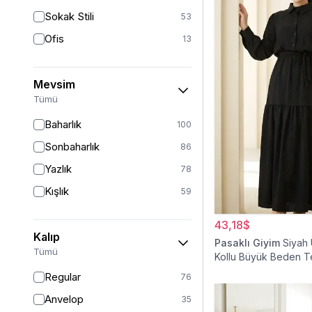
Sokak Stili
53
Ofis
13
Mevsim
Tümü
Baharlık
100
Sonbaharlık
86
Yazlık
78
Kışlık
59
43,18$
Kalıp
Pasaklı Giyim
Siyah
Tümü
Kollu Büyük Beden T
Elbise
Regular
76
Anvelop
35