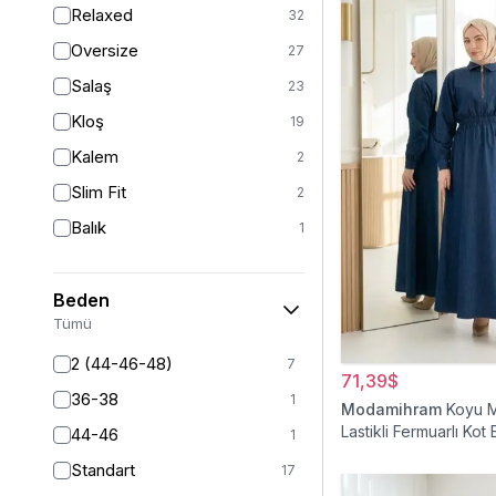
Relaxed
32
Oversize
27
Salaş
23
Kloş
19
Kalem
2
Slim Fit
2
Balık
1
Beden
Tümü
2 (44-46-48)
7
71,39$
36-38
1
Modamihram
Koyu M
Lastikli Fermuarlı Kot 
44-46
1
Standart
17