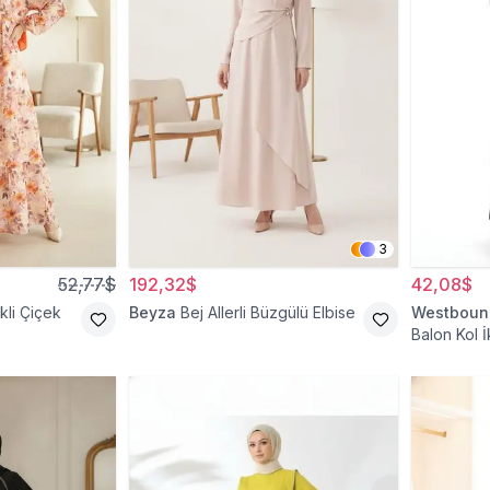
3
52,77$
192,32$
42,08$
li Çiçek
Beyza
Bej Allerli Büzgülü Elbise
Westboun
Balon Kol İ