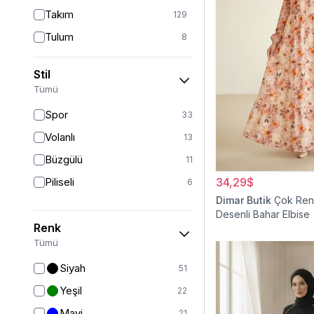
Takım
129
Tulum
8
Pantolon
151
Stil
Etek
19
Tümü
Pantolon Etek
2
Spor
33
Bluz & Gömlek
15
Volanlı
13
Kazak
6
Büzgülü
11
Eşofman
62
Piliseli
34,29$
6
Şal
6
Dimar Butik
Çok Renk
Desenli Bahar Elbise
Bone
15
Renk
Ferace
126
Tümü
Kap & Pardesü
23
Siyah
51
Trençkot
32
Yeşil
22
Hırka
4
Mavi
21