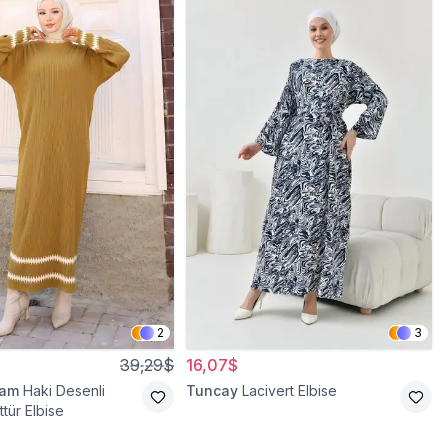
2
3
39,29$
16,07$
ram
Haki Desenli
Tuncay
Lacivert Elbise
tür Elbise