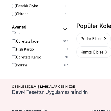
38-40
4
Pasaklı Giyim
1
1 (38-40-42)
6
Shirosa
12
40
48
Tuncay
8
Popüler Kole
42
24
Avantaj
Westbound
16
Tümü
42/44
19
Pudra Elbise
Ücretsiz İade
42-44
107
4
Hızlı Kargo
44
82
20
Kırmızı Elbise
Ücretsiz Kargo
46
78
16
İndirim
46-48
67
1
46/48
21
48
14
ÖZENLE SEÇİLMİŞ MARKALAR CEBİNİZDE
50
24
Devr-i Tesettür Uygulamasını İndirin
52
13
54
1