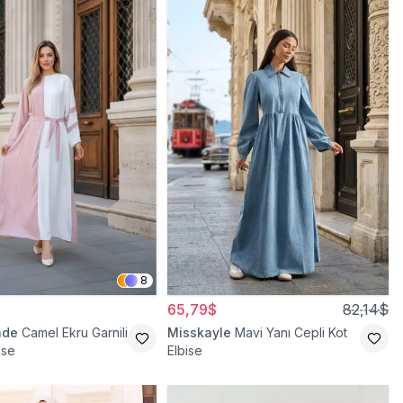
8
65,79$
82,14$
ade
Camel Ekru Garnili
Misskayle
Mavi Yanı Cepli Kot
ise
Elbise