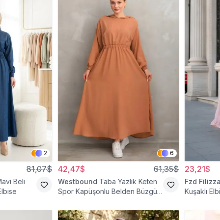
2
6
81,07$
42,47$
61,35$
23,21$
avi Beli
Westbound
Taba Yazlık Keten
Fzd Filizz
Elbise
Spor Kapüşonlu Belden Büzgülü
Kuşaklı Elb
Cepli Tesettür Elbise