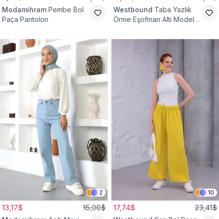
Modamihram
Pembe Bol
Westbound
Taba Yazlık
Paça Pantolon
Örme Eşofman Altı Model
Cepsiz Pantolon
2
10
13,17$
15,00$
17,74$
23,41$