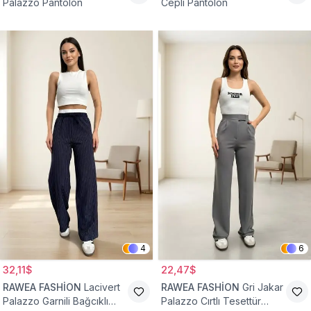
Palazzo Pantolon
Cepli Pantolon
4
6
32,11$
22,47$
RAWEA FASHİON
Lacivert
RAWEA FASHİON
Gri Jakar
Palazzo Garnili Bağcıklı
Palazzo Cırtlı Tesettür