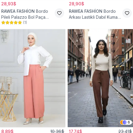
28,93$
28,90$
RAWEA FASHİON
Bordo
RAWEA FASHİON
Bordo
Pileli Palazzo Bol Paça
Arkası Lastikli Dabıl Kumaş
(
1
)
Yüksek Bel Tesettür
Palazzo Tesettür Pantolon
Pantolon
6
8,89$
10,36$
17,74$
23,41$