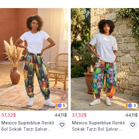
Tesettür Pantolon
Pantolon
5
3
37,32$
44,11$
37,32$
44,11$
Mexico Superblue
Renkli
Mexico Superblue
Renkli
Bol Sokak Tarzı Şalvar
Sokak Tarzı Bol Şalvar
Pantolon
Pantolon