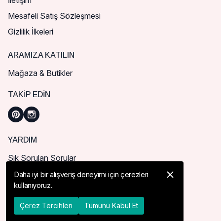
İletişim
Mesafeli Satış Sözleşmesi
Gizlilik İlkeleri
ARAMIZA KATILIN
Mağaza & Butikler
TAKIP EDIN
YARDIM
Sık Sorulan Sorular
Nasıl Sipariş Verebilirim?
Daha iyi bir alışveriş deneyimi için çerezleri
kullanıyoruz.
Kargo ve Teslimat
İade, İptal ve Değişim
Çerez Tercihleri
Tümünü Kabul Et