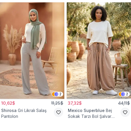
2
2
10,62$
11,25$
37,32$
44,11$
Shirosa
Gri Likralı Salaş
Mexico Superblue
Bej
Pantolon
Sokak Tarzı Bol Şalvar
Pantolon