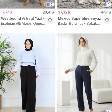
5
4
17,74$
23,41$
37,32$
44,11$
Westbound
Antrasit Yazlık
Mexico Superblue
Beyaz
Eşofman Altı Model Örme
Baskılı Bürümcük Sokak
Cepli Tesettür Pantolon
Tarzı Spor Baget Pantolon
4