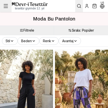
US
tesettür giyimde 12. yıl
Moda Bu Pantolon
Filtrele
Sırala: Popüler
Stil
Beden
Renk
Avantaj