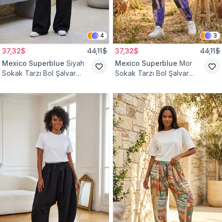
4
3
37,32$
44,11$
37,32$
44,11$
Mexico Superblue
Siyah
Mexico Superblue
Mor
Sokak Tarzı Bol Şalvar
Sokak Tarzı Bol Şalvar
Pantolon
Pantolon