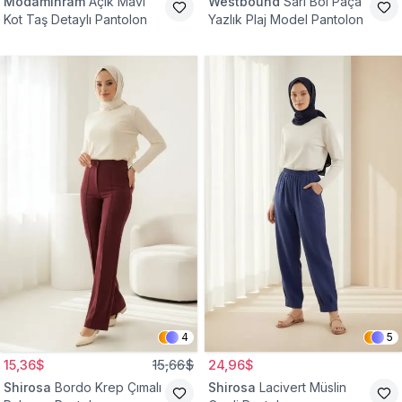
Modamihram
Açık Mavi
Westbound
Sarı Bol Paça
Kot Taş Detaylı Pantolon
Yazlık Plaj Model Pantolon
4
5
15,36$
15,66$
24,96$
Shirosa
Bordo Krep Çımalı
Shirosa
Lacivert Müslin