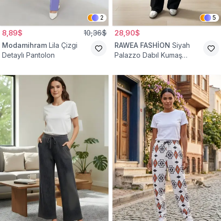
2
5
8,89$
10,36$
28,90$
Modamihram
Lila Çizgi
RAWEA FASHİON
Siyah
Detaylı Pantolon
Palazzo Dabıl Kumaş
Tesettür Pantolon