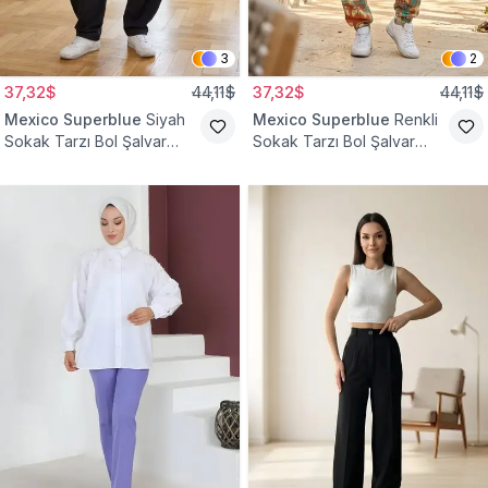
3
2
37,32$
44,11$
37,32$
44,11$
Mexico Superblue
Siyah
Mexico Superblue
Renkli
Sokak Tarzı Bol Şalvar
Sokak Tarzı Bol Şalvar
Pantolon
Pantolon