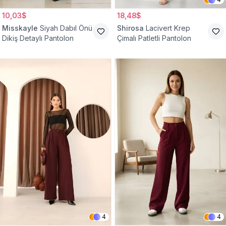
10,03$
18,48$
Misskayle
Siyah Dabıl Önü
Shirosa
Lacivert Krep
Dikiş Detaylı Pantolon
Çimalı Patletli Pantolon
4
4