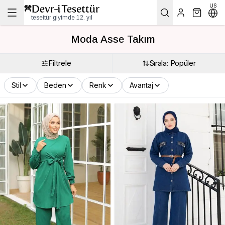
US
tesettür giyimde 12. yıl
Moda Asse Takım
Filtrele
Sırala: Popüler
Stil
Beden
Renk
Avantaj