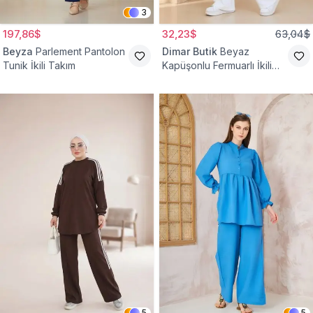
3
197,86$
32,23$
63,04$
Beyza
Parlement Pantolon
Dimar Butik
Beyaz
Tunik İkili Takım
Kapüşonlu Fermuarlı İkili
Takım
5
5