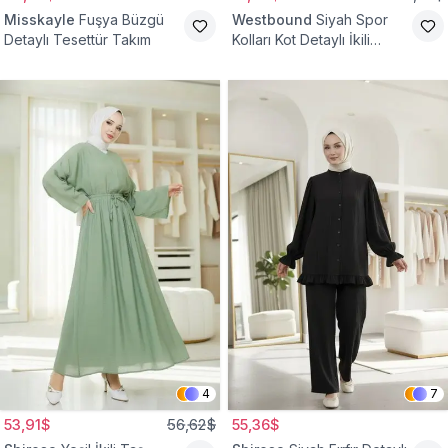
Misskayle
Fuşya Büzgü
Westbound
Siyah Spor
Detaylı Tesettür Takım
Kolları Kot Detaylı İkili
Takım
4
7
53,91$
56,62$
55,36$