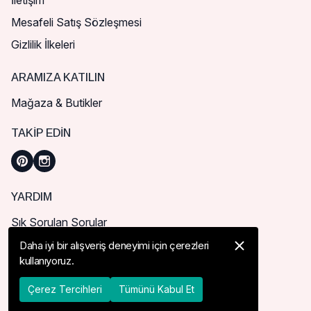
İletişim
Mesafeli Satış Sözleşmesi
Gizlilik İlkeleri
ARAMIZA KATILIN
Mağaza & Butikler
TAKIP EDIN
YARDIM
Sık Sorulan Sorular
Nasıl Sipariş Verebilirim?
Daha iyi bir alışveriş deneyimi için çerezleri
kullanıyoruz.
Kargo ve Teslimat
İade, İptal ve Değişim
Çerez Tercihleri
Tümünü Kabul Et