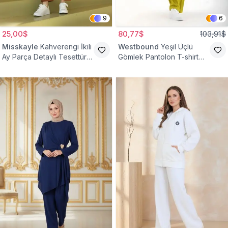
9
6
25,00$
80,77$
103,91$
Misskayle
Kahverengi İkili
Westbound
Yeşil Üçlü
Ay Parça Detaylı Tesettür
Gömlek Pantolon T-shirt
Takım
Takım