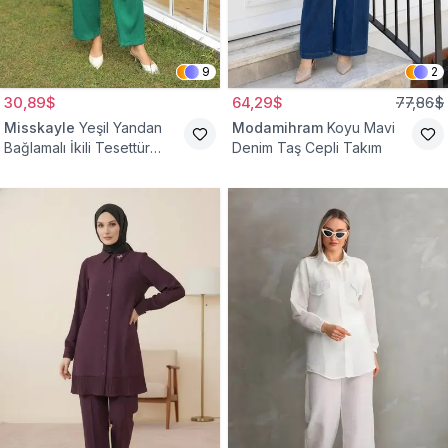
9
2
30,89$
64,29$
77,86$
Misskayle
Yeşil Yandan
Modamihram
Koyu Mavi
Bağlamalı İkili Tesettür
Denim Taş Cepli Takım
Takım