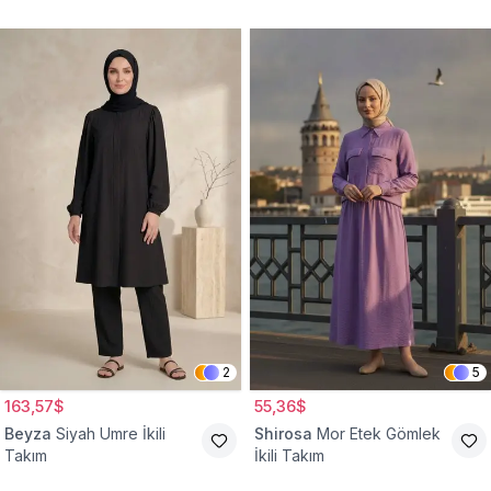
2
5
163,57$
55,36$
Beyza
Siyah Umre İkili
Shirosa
Mor Etek Gömlek
Takım
İkili Takım