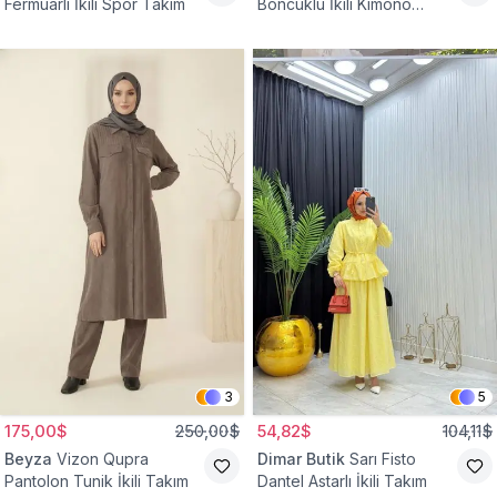
Fermuarlı İkili Spor Takım
Boncuklu İkili Kimono
Takım
3
5
175,00$
250,00$
54,82$
104,11$
Beyza
Vizon Qupra
Dimar Butik
Sarı Fisto
Pantolon Tunik İkili Takım
Dantel Astarlı İkili Takım