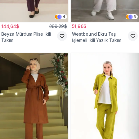
4
5
144,64$
289,29$
51,96$
Beyza
Mürdüm Plise İkili
Westbound
Ekru Taş
Takım
İşlemeli İkili Yazlık Takım