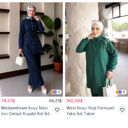
2
5
78,57$
98,21$
160,39$
Modamihram
Koyu Mavi
Wovi
Koyu Yeşil Fermuarlı
İnci Detaylı Kuşaklı Kot İkili
Yaka İkili Takım
Takım