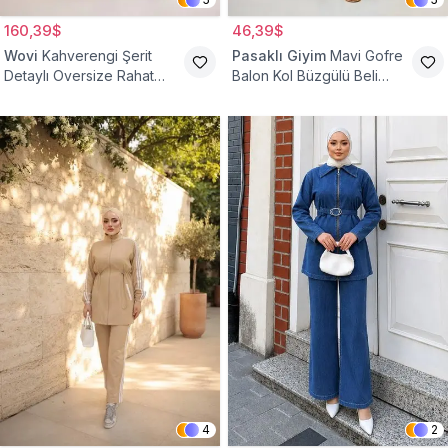
160,39$
46,39$
Wovi
Kahverengi Şerit
Pasaklı Giyim
Mavi Gofre
Detaylı Oversize Rahat
Balon Kol Büzgülü Beli
Eşofman Takımı
Lastikli Cepli Tesettür İkili
Takım
4
2