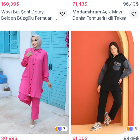
160,39$
71,43$
96,43$
Wovi
Bej Şerit Detaylı
Modamihram
Açık Mavi
Belden Büzgülü Fermuarlı
Denim Fermuarlı İkili Takım
İkili Spor Eşofman Takımı
7
6
30,89$
61,00$
94,42$