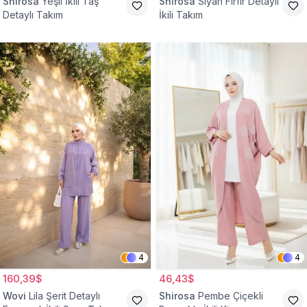
Shirosa
Yeşil İkili Taş
Shirosa
Siyah Fırfır Detaylı
Detaylı Takım
İkili Takım
4
4
160,39$
46,43$
Wovi
Lila Şerit Detaylı
Shirosa
Pembe Çiçekli