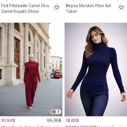
Fzd Filizzade
Camel Ekru
Beyza
Mürdüm Plise İkili
Garnili Kuşaklı Elbise
Takım
3
91,94$
95,39$
18,63$