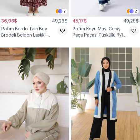
2
2
36,96$
49,28$
45,17$
49,28$
Pafim
Bordo Tam Boy
Pafim
Koyu Mavi Geniş
Brodeli Belden Lastikli
Paça Paçası Püsküllü %100
Pamuk Kız Çocuk Etek
Pamuk Kız Çocuk Kot
Pantolon