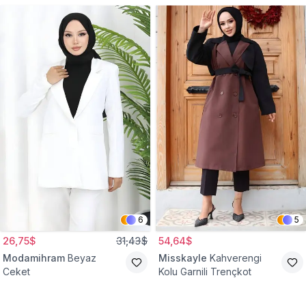
6
5
26,75$
31,43$
54,64$
Modamihram
Beyaz
Misskayle
Kahverengi
Ceket
Kolu Garnili Trençkot