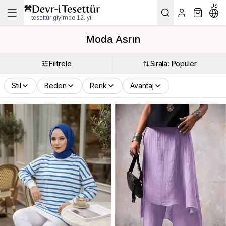
US
tesettür giyimde 12. yıl
Moda Asrın
Filtrele
Sırala: Popüler
Stil
Beden
Renk
Avantaj