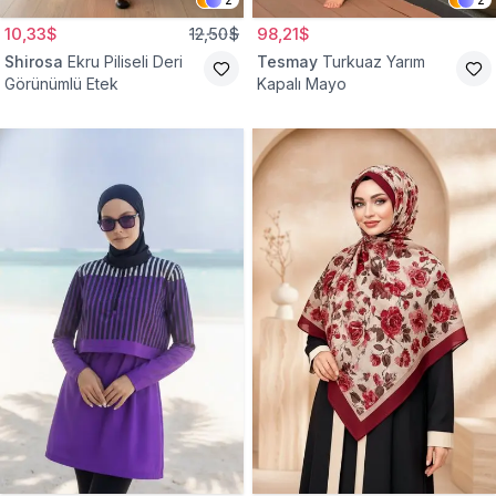
10,33$
12,50$
98,21$
Shirosa
Ekru Piliseli Deri
Tesmay
Turkuaz Yarım
Görünümlü Etek
Kapalı Mayo