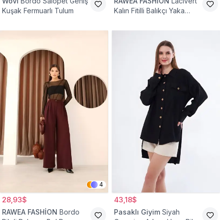
Wovi
Bordo Salopet Geniş
RAWEA FASHİON
Lacivert
Kuşak Fermuarlı Tulum
Kalın Fitilli Balıkçı Yaka
Pamuklu Triko Kazak
4
28,93$
43,18$
RAWEA FASHİON
Bordo
Pasaklı Giyim
Siyah