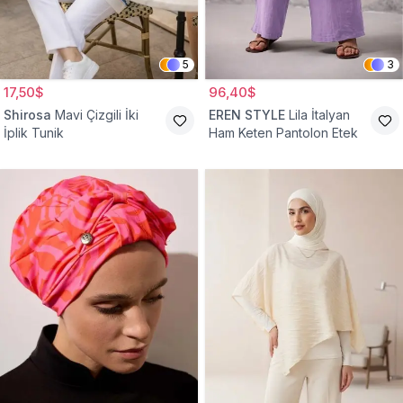
5
3
17,50$
96,40$
Shirosa
Mavi Çizgili İki
EREN STYLE
Lila İtalyan
İplik Tunik
Ham Keten Pantolon Etek