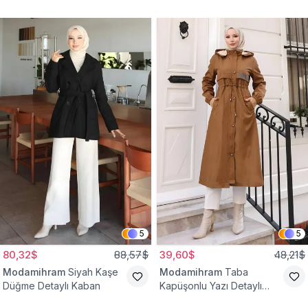
Yelek
Bağcıklı Kap
5
5
80,32$
88,57$
39,60$
48,21$
Modamihram
Siyah Kaşe
Modamihram
Taba
Düğme Detaylı Kaban
Kapüşonlu Yazı Detaylı
Mont