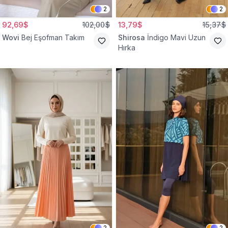
2
2
92,69$
102,00$
13,79$
15,37$
Wovi
Bej Eşofman Takım
Shirosa
İndigo Mavi Uzun
Hırka
2
2