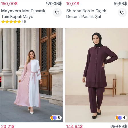
150,00$
170,08$
10,01$
10,68$
Mayovera
Mor Dinamik
Shirosa
Bordo Çiçek
Tam Kapalı Mayo
Desenli Pamuk Şal
(
1
)
8
4
23,21$
144,64$
289,29$