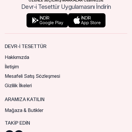
ÖZENLE SEÇİLMİŞ MARKALAR CEBİNİZDE
Devr-i Tesettür Uygulamasını İndirin
İNDİR
İNDİR
Google Play
App Store
DEVR-I TESETTÜR
Hakkımızda
İletişim
Mesafeli Satış Sözleşmesi
Gizlilik İlkeleri
ARAMIZA KATILIN
Mağaza & Butikler
TAKIP EDIN