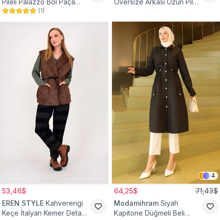
Pileli Palazzo Bol Paça
Oversize Arkası Uzun Pileli
(
1
)
Yüksek Bel Tesettür
Kollu Keten Gömlek Tunik
Pantolon
4
53,46$
64,25$
71,43$
EREN STYLE
Kahverengi
Modamihram
Siyah
Keçe İtalyan Kemer Detaylı
Kapitone Düğmeli Beli