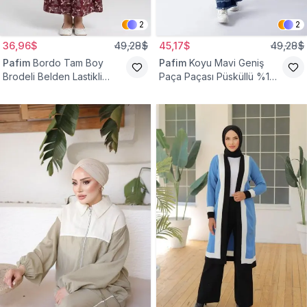
2
2
36,96$
49,28$
45,17$
49,28$
Pafim
Bordo Tam Boy
Pafim
Koyu Mavi Geniş
Brodeli Belden Lastikli
Paça Paçası Püsküllü %100
Pamuk Kız Çocuk Etek
Pamuk Kız Çocuk Kot
Pantolon