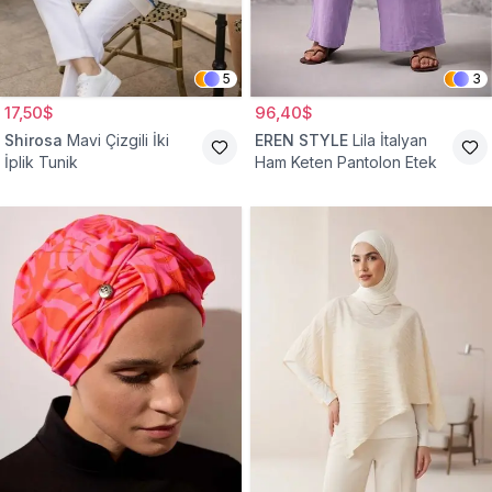
5
3
17,50$
96,40$
Shirosa
Mavi Çizgili İki
EREN STYLE
Lila İtalyan
İplik Tunik
Ham Keten Pantolon Etek