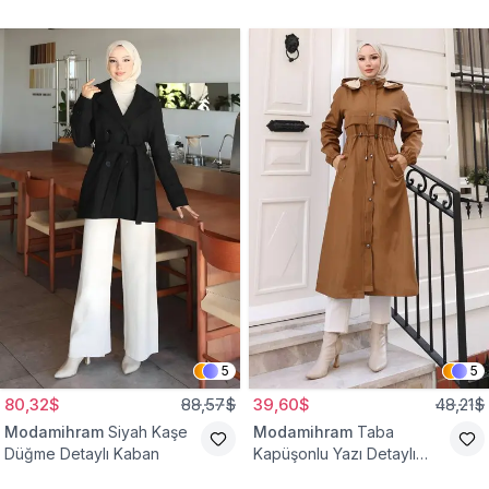
Yelek
Bağcıklı Kap
5
5
80,32$
88,57$
39,60$
48,21$
Modamihram
Siyah Kaşe
Modamihram
Taba
Düğme Detaylı Kaban
Kapüşonlu Yazı Detaylı
Mont