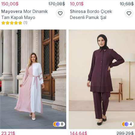
150,00$
170,08$
10,01$
10,68$
Mayovera
Mor Dinamik
Shirosa
Bordo Çiçek
Tam Kapalı Mayo
Desenli Pamuk Şal
(
1
)
8
4
23,21$
144,64$
289,29$