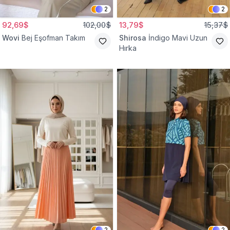
2
2
92,69$
102,00$
13,79$
15,37$
Wovi
Bej Eşofman Takım
Shirosa
İndigo Mavi Uzun
Hırka
2
2