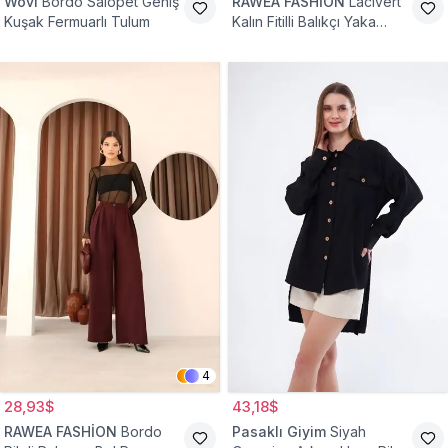
Wovi
Bordo Salopet Geniş
RAWEA FASHİON
Lacivert
Kuşak Fermuarlı Tulum
Kalın Fitilli Balıkçı Yaka
Pamuklu Triko Kazak
4
28,93$
43,18$
RAWEA FASHİON
Bordo
Pasaklı Giyim
Siyah