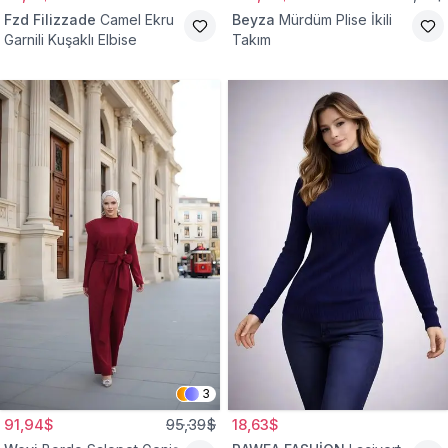
Fzd Filizzade
Camel Ekru
Beyza
Mürdüm Plise İkili
Garnili Kuşaklı Elbise
Takım
3
91,94$
95,39$
18,63$