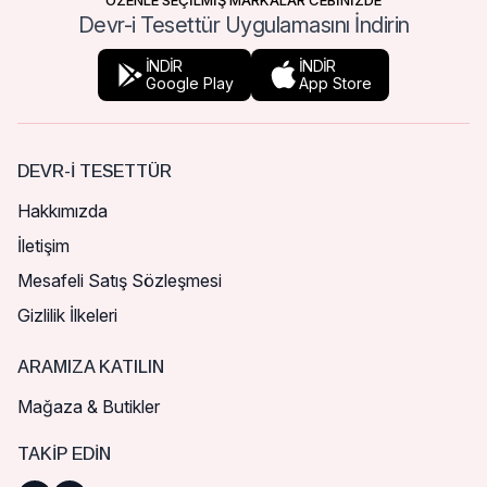
ÖZENLE SEÇİLMİŞ MARKALAR CEBİNİZDE
Devr-i Tesettür Uygulamasını İndirin
İNDİR
İNDİR
Google Play
App Store
DEVR-I TESETTÜR
Hakkımızda
İletişim
Mesafeli Satış Sözleşmesi
Gizlilik İlkeleri
ARAMIZA KATILIN
Mağaza & Butikler
TAKIP EDIN