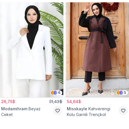
6
5
26,75$
31,43$
54,64$
Modamihram
Beyaz
Misskayle
Kahverengi
Ceket
Kolu Garnili Trençkot