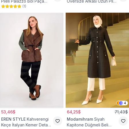
Pileli Palazzo Bol Paça
Oversize Arkası Uzun Pileli
(
1
)
Yüksek Bel Tesettür
Kollu Keten Gömlek Tunik
Pantolon
4
53,46$
64,25$
71,43$
EREN STYLE
Kahverengi
Modamihram
Siyah
Keçe İtalyan Kemer Detaylı
Kapitone Düğmeli Beli