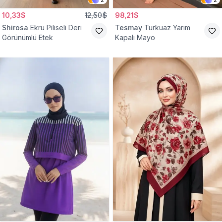
10,33$
12,50$
98,21$
Shirosa
Ekru Piliseli Deri
Tesmay
Turkuaz Yarım
Görünümlü Etek
Kapalı Mayo