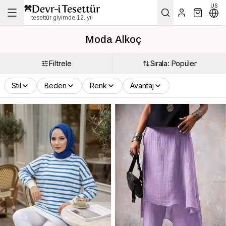
US
tesettür giyimde 12. yıl
Moda Alkoç
Filtrele
Sırala: Popüler
Stil
Beden
Renk
Avantaj