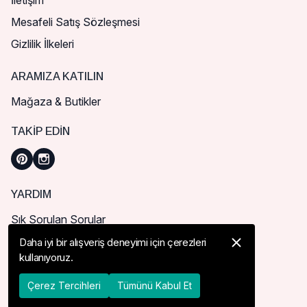
İletişim
Mesafeli Satış Sözleşmesi
Gizlilik İlkeleri
ARAMIZA KATILIN
Mağaza & Butikler
TAKIP EDIN
YARDIM
Sık Sorulan Sorular
Nasıl Sipariş Verebilirim?
Daha iyi bir alışveriş deneyimi için çerezleri
kullanıyoruz.
Kargo ve Teslimat
İade, İptal ve Değişim
Çerez Tercihleri
Tümünü Kabul Et