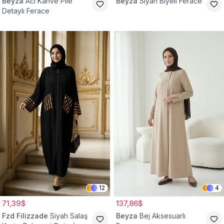
Beyza
Acı Kahve Pile
Beyza
Siyah Biyeli Ferace
Detaylı Ferace
12
4
71,39$
137,86$
Fzd Filizzade
Siyah Salaş
Beyza
Bej Aksesuarlı