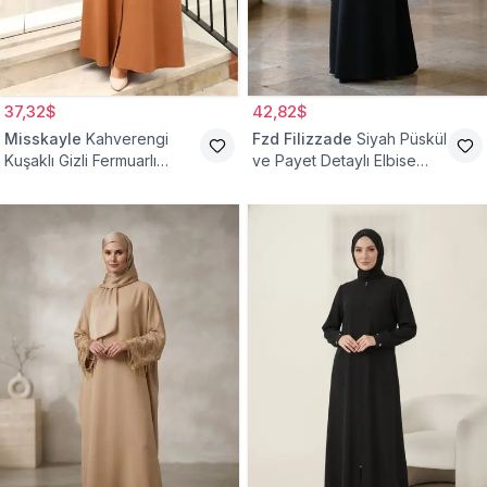
37,32$
42,82$
Misskayle
Kahverengi
Fzd Filizzade
Siyah Püskül
Kuşaklı Gizli Fermuarlı
ve Payet Detaylı Elbise
Ferace
Ferace