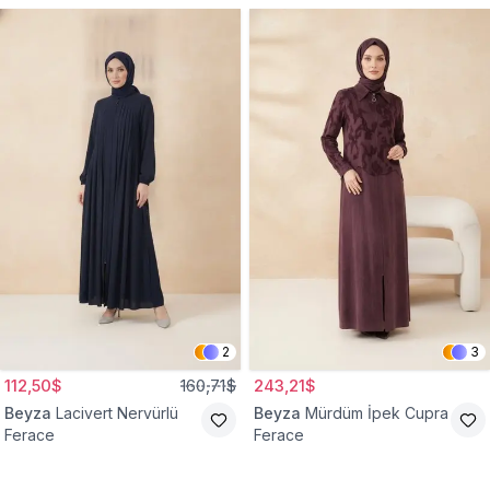
2
3
112,50$
160,71$
243,21$
Beyza
Lacivert Nervürlü
Beyza
Mürdüm İpek Cupra
Ferace
Ferace