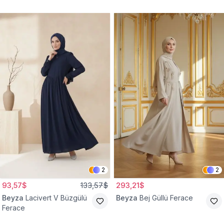
2
2
93,57$
133,57$
293,21$
Beyza
Lacivert V Büzgülü
Beyza
Bej Güllü Ferace
Ferace