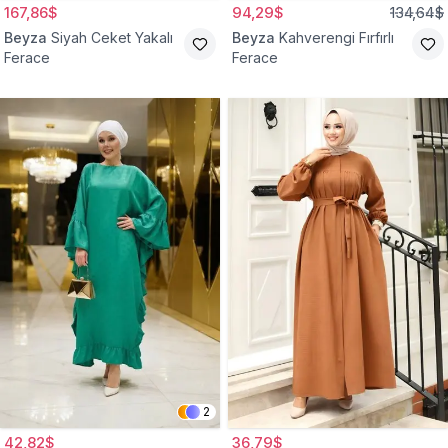
167,86$
94,29$
134,64$
Beyza
Siyah Ceket Yakalı
Beyza
Kahverengi Fırfırlı
Ferace
Ferace
2
42,82$
36,79$