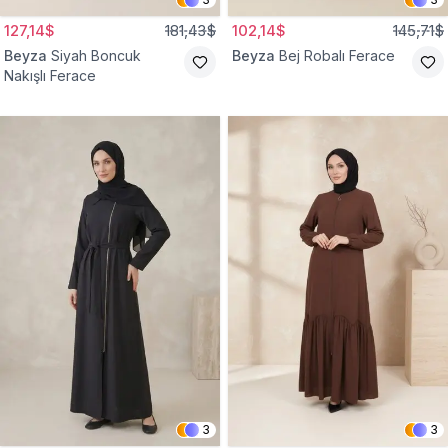
127,14$
181,43$
102,14$
145,71$
Beyza
Siyah Boncuk
Beyza
Bej Robalı Ferace
Nakışlı Ferace
3
3