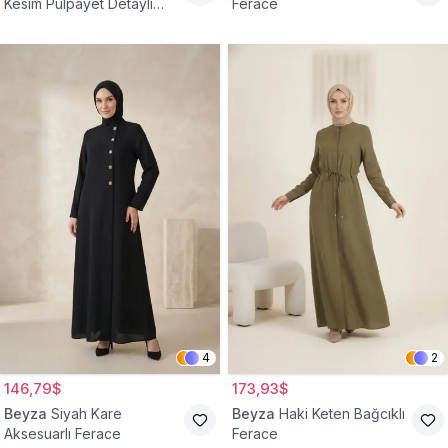
Kesim Pulpayet Detaylı
Ferace
Fermuarlı Ferace
4
2
146,79$
173,93$
Beyza
Siyah Kare
Beyza
Haki Keten Bağcıklı
Aksesuarlı Ferace
Ferace