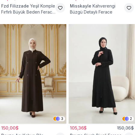
Fzd Filizzade
Yeşil Komple
Misskayle
Kahverengi
Fırfırlı Büyük Beden Ferace
Büzgü Detaylı Ferace
Elbise
3
2
150,00$
105,36$
150,36$