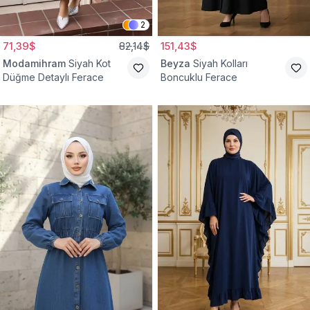
2
71,39$
82,14$
151,43$
Modamihram
Siyah Kot
Beyza
Siyah Kolları
Düğme Detaylı Ferace
Boncuklu Ferace