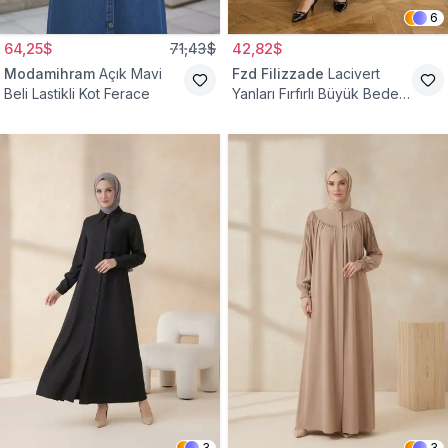
6
64,25$
71,43$
42,82$
Modamihram
Açık Mavi
Fzd Filizzade
Lacivert
Beli Lastikli Kot Ferace
Yanları Fırfırlı Büyük Beden
Elbise Ferace
3
3