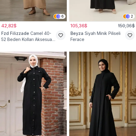
6
2
42,82$
105,36$
150,36$
Fzd Filizzade
Camel 40-
Beyza
Siyah Minik Piliseli
52 Beden Kolları Aksesuar
Ferace
Detaylı Elbise Ferace