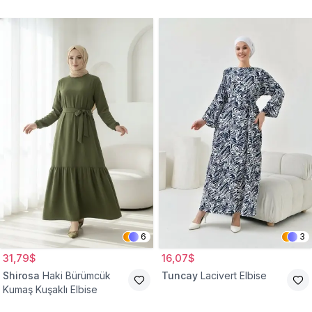
Belden Büzgülü Cepli
Tesettür Elbise
6
3
31,79$
16,07$
Shirosa
Haki Bürümcük
Tuncay
Lacivert Elbise
Kumaş Kuşaklı Elbise