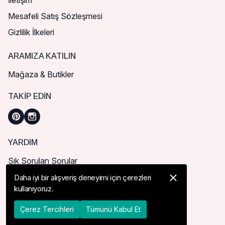
İletişim
Mesafeli Satış Sözleşmesi
Gizlilik İlkeleri
ARAMIZA KATILIN
Mağaza & Butikler
TAKIP EDIN
YARDIM
Sık Sorulan Sorular
Nasıl Sipariş Verebilirim?
Daha iyi bir alışveriş deneyimi için çerezleri
kullanıyoruz.
Kargo ve Teslimat
İade, İptal ve Değişim
Çerez Tercihleri
Tümünü Kabul Et