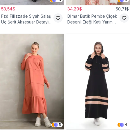
53,54$
34,29$
50,71$
Fzd Filizzade
Siyah Salaş
Dimar Butik
Pembe Çiçek
Üç Şerit Aksesuar Detaylı
Desenli Eteği Katlı Yarım
Kloş Elbise
Düğmeli Elbise
5
4