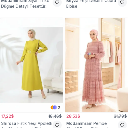
Modamihram
Siyah Triko
Beyza
Yeşil Desenli Cupra
Düğme Detaylı Tesettür
Elbise
Elbise
3
17,22$
18,46$
28,53$
31,79$
Shirosa
Fıstık Yeşil Apoletli
Modamihram
Pembe