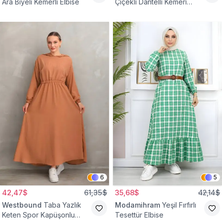
Ara Biyeli Kemerli Elbise
Çiçekli Dantelli Kemeri
Çiçekli Elbise
6
5
42,47$
61,35$
35,68$
42,14$
Westbound
Taba Yazlık
Modamihram
Yeşil Fırfırlı
Keten Spor Kapüşonlu
Tesettür Elbise