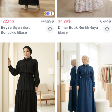
3
122,14$
174,29$
34,29$
67,14$
Beyza
Siyah Boru
Dimar Butik
Renkli Rüya
Boncuklu Elbise
Elbise