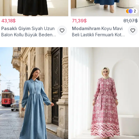
2
43,18$
71,39$
81,07$
Pasaklı Giyim
Siyah Uzun
Modamihram
Koyu Mavi
Balon Kollu Büyük Beden
Beli Lastikli Fermuarlı Kot
Tesettür Elbise
Elbise