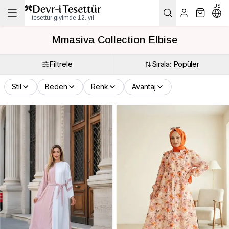
US
tesettür giyimde 12. yıl
Mmasiva Collection Elbise
Filtrele
Sırala: Popüler
Stil
Beden
Renk
Avantaj