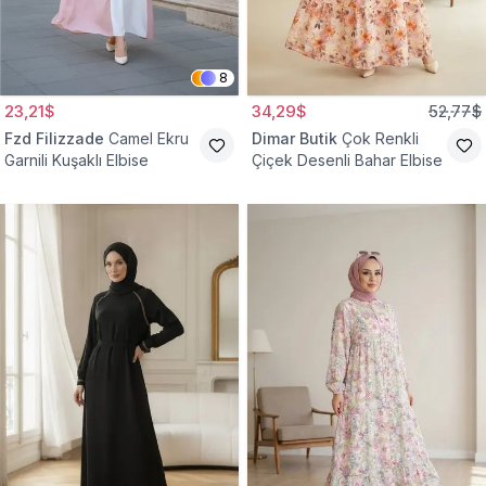
8
23,21$
34,29$
52,77$
Fzd Filizzade
Camel Ekru
Dimar Butik
Çok Renkli
Garnili Kuşaklı Elbise
Çiçek Desenli Bahar Elbise