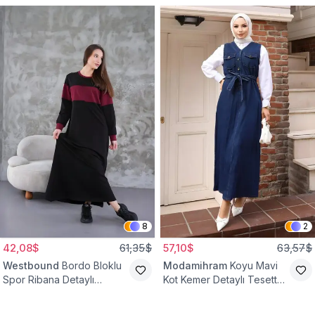
8
2
42,08$
61,35$
57,10$
63,57$
Westbound
Bordo Bloklu
Modamihram
Koyu Mavi
Spor Ribana Detaylı
Kot Kemer Detaylı Tesettür
Tesettür Elbise
Elbise