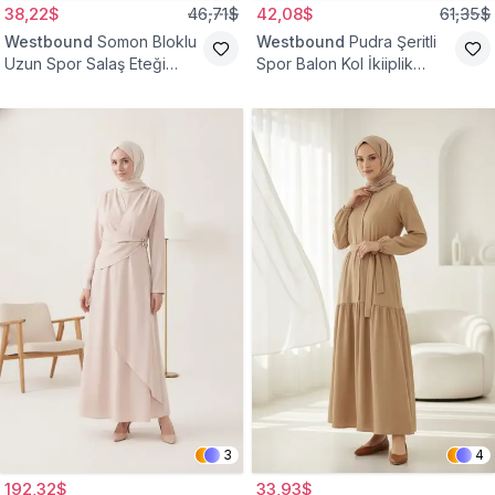
38,22$
46,71$
42,08$
61,35$
Westbound
Somon Bloklu
Westbound
Pudra Şeritli
Uzun Spor Salaş Eteği
Spor Balon Kol İkiiplik
Fırfırlı Tesettür Elbise
Tesettür Elbise
3
4
192,32$
33,93$