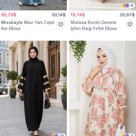
4
65,79$
82,14$
19,74$
20,87$
Misskayle
Mavi Yanı Cepli
Shirosa
Bordo Desenli
Kot Elbise
Şifon Eteği Fırfırlı Elbise
13
3