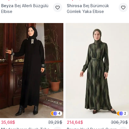
Beyza
Bej Allerli Büzgülü
Shirosa
Bej Bürümcük
Elbise
Gömlek Yaka Elbise
4
2
35,68$
39,29$
214,64$
306,79$