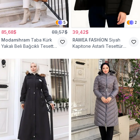
5
2
85,68$
88,57$
39,42$
Modamihram
Taba Kürk
RAWEA FASHİON
Siyah
Yakalı Beli Bağcıklı Tesettür
Kapitone Astarlı Tesettür
Mont
Mont