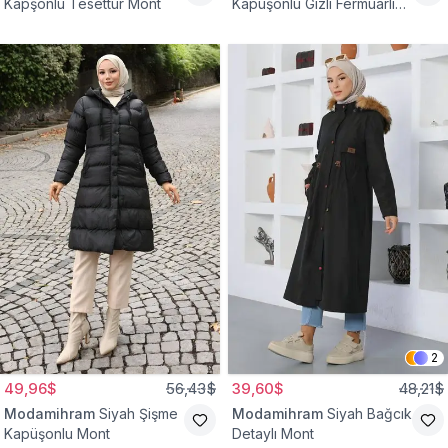
Kapşonlu Tesettür Mont
Kapüşonlu Gizli Fermuarlı
Mont
2
49,96$
56,43$
39,60$
48,21$
Modamihram
Siyah Şişme
Modamihram
Siyah Bağcık
Kapüşonlu Mont
Detaylı Mont