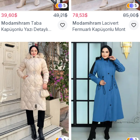
5
5
39,60$
48,21$
78,53$
85,00$
Modamihram
Taba
Modamihram
Lacivert
Kapüşonlu Yazı Detaylı
Fermuarlı Kapüşonlu Mont
Mont
2
2