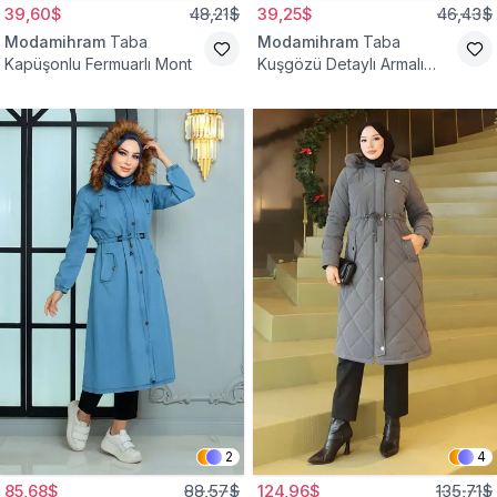
39,60$
48,21$
39,25$
46,43$
Modamihram
Taba
Modamihram
Taba
Kapüşonlu Fermuarlı Mont
Kuşgözü Detaylı Armalı
Mont
2
4
85,68$
88,57$
124,96$
135,71$