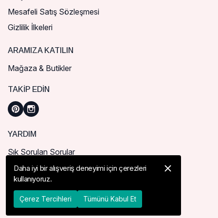
Mesafeli Satış Sözleşmesi
Gizlilik İlkeleri
ARAMIZA KATILIN
Mağaza & Butikler
TAKIP EDIN
YARDIM
Sık Sorulan Sorular
Nasıl Sipariş Verebilirim?
Daha iyi bir alışveriş deneyimi için çerezleri
kullanıyoruz.
Kargo ve Teslimat
İade, İptal ve Değişim
Çerez Tercihleri
Tümünü Kabul Et