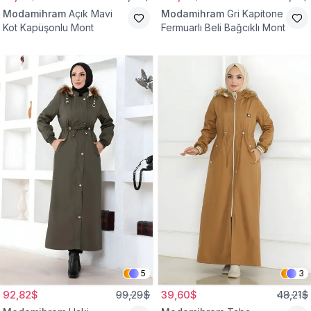
Modamihram
Açık Mavi
Modamihram
Gri Kapitone
Kot Kapüşonlu Mont
Fermuarlı Beli Bağcıklı Mont
5
3
92,82$
99,29$
39,60$
48,21$