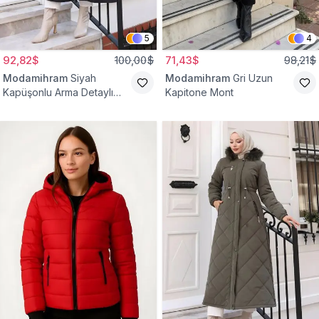
5
4
92,82$
100,00$
71,43$
98,21$
Modamihram
Siyah
Modamihram
Gri Uzun
Kapüşonlu Arma Detaylı
Kapitone Mont
Mont