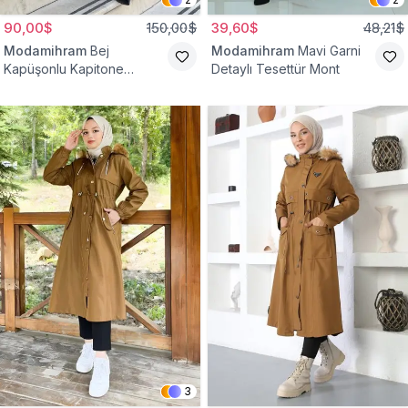
90,00$
150,00$
39,60$
48,21$
Modamihram
Bej
Modamihram
Mavi Garni
Kapüşonlu Kapitone
Detaylı Tesettür Mont
Kemerli Mont
3