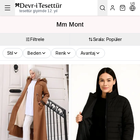
US
tesettür giyimde 12. yıl
Mm Mont
Filtrele
Sırala: Popüler
Stil
Beden
Renk
Avantaj