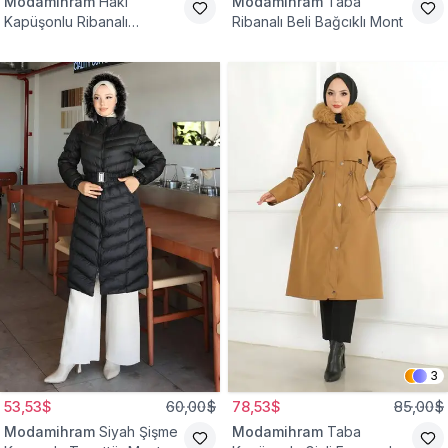
Modamihram
Haki
Modamihram
Taba
Kapüşonlu Ribanalı
Ribanalı Beli Bağcıklı Mont
Tesettür Mont
3
53,53$
60,00$
78,53$
85,00$
Modamihram
Siyah Şişme
Modamihram
Taba