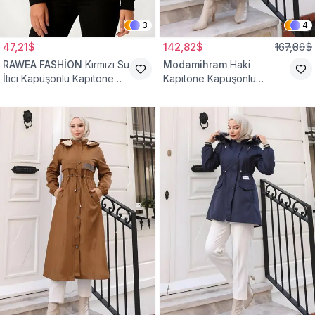
3
4
47,21$
142,82$
167,86$
RAWEA FASHİON
Kırmızı Su
Modamihram
Haki
İtici Kapüşonlu Kapitone
Kapitone Kapüşonlu
Astarlı Tesettür Mont
Fermuarlı Mont