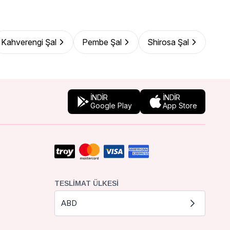
Kahverengi Şal
Pembe Şal
Shirosa Şal
İNDİR
İNDİR
Google Play
App Store
TESLIMAT ÜLKESI
ABD