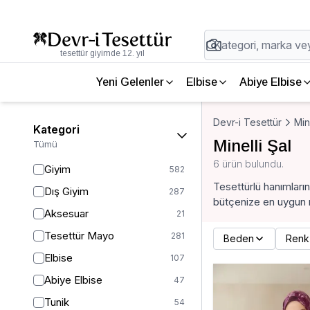
tesettür giyimde 12. yıl
Yeni Gelenler
Elbise
Abiye Elbise
Devr-i Tesettür
Min
Kategori
Minelli Şal
Tümü
6 ürün bulundu.
Giyim
582
Tesettürlü hanımların
Dış Giyim
287
bütçenize en uygun m
Aksesuar
21
Tesettür Mayo
281
Beden
Renk
Elbise
107
Abiye Elbise
47
Tunik
54