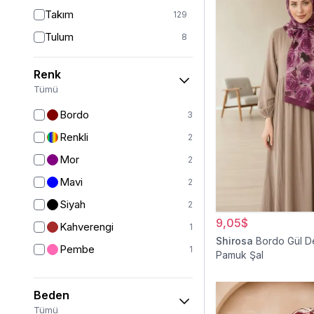
Takım
129
Tulum
8
Pantolon
151
Renk
Etek
19
Tümü
Pantolon Etek
2
Bordo
3
Bluz & Gömlek
15
Renkli
2
Kazak
6
Mor
2
Eşofman
62
Mavi
2
Şal
6
Siyah
2
Bone
15
9,05$
Kahverengi
1
Ferace
126
Shirosa
Bordo Gül D
Pembe
1
Pamuk Şal
Kap & Pardesü
23
Trençkot
32
Beden
Hırka
4
Tümü