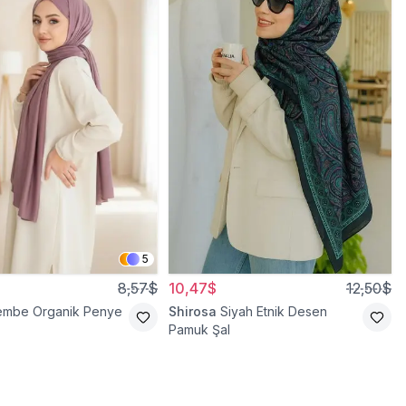
5
8,57$
10,47$
12,50$
embe Organik Penye
Shirosa
Siyah Etnik Desen
Pamuk Şal