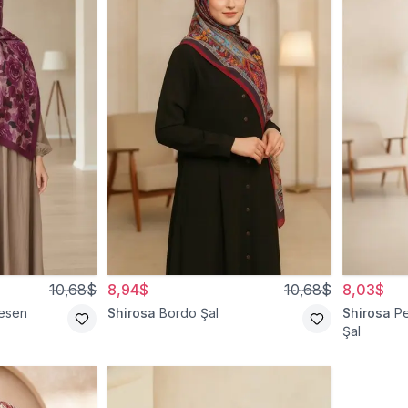
10,68$
8,94$
10,68$
8,03$
esen
Shirosa
Bordo Şal
Shirosa
P
Şal