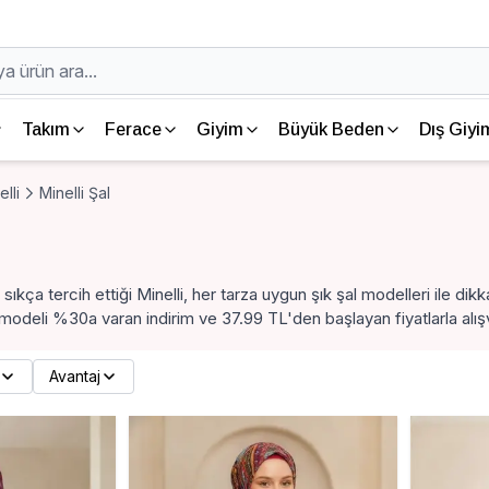
Takım
Ferace
Giyim
Büyük Beden
Dış Giyi
elli
Minelli Şal
 sıkça tercih ettiği Minelli, her tarza uygun şık şal modelleri ile di
odeli %30a varan indirim ve 37.99 TL'den başlayan fiyatlarla alışv
Avantaj