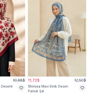
10,68$
11,72$
12,50$
 Desenli
Shirosa
Mavi Etnik Desen
Pamuk Şal