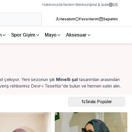
Hakkımızda
Yardım Merkezi
İptal & İade
US
Hesabım
Favorilerim
Sepetim
m
Spor Giyim
Mayo
Aksesuar
kkat çekiyor. Yeni sezonun şık
Minelli şal
tasarımları arasından
eriş rehberiniz Devr-i Tesettür'de bulun ve hemen satın alın.
Sırala: Popüler