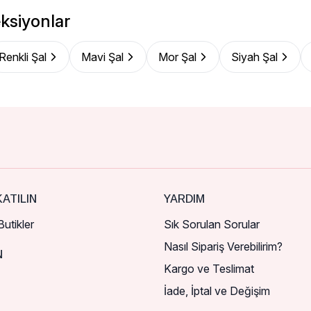
ksiyonlar
Renkli Şal
Mavi Şal
Mor Şal
Siyah Şal
ATILIN
YARDIM
utikler
Sık Sorulan Sorular
Nasıl Sipariş Verebilirim?
N
Kargo ve Teslimat
İade, İptal ve Değişim