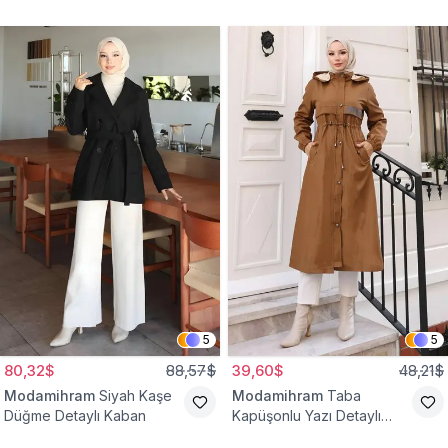
Yelek
Bağcıklı Kap
5
5
80,32$
88,57$
39,60$
48,21$
Modamihram
Siyah Kaşe
Modamihram
Taba
Düğme Detaylı Kaban
Kapüşonlu Yazı Detaylı
Mont