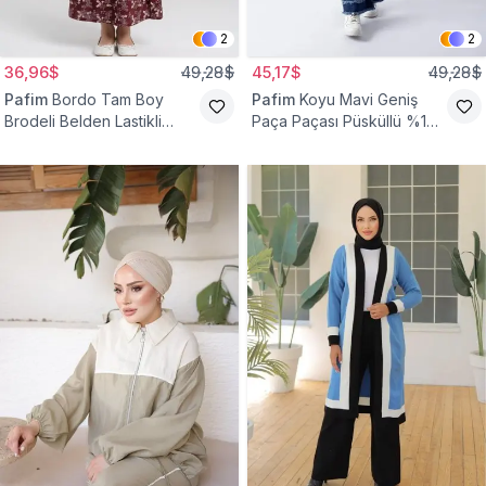
2
2
36,96$
49,28$
45,17$
49,28$
Pafim
Bordo Tam Boy
Pafim
Koyu Mavi Geniş
Brodeli Belden Lastikli
Paça Paçası Püsküllü %100
Pamuk Kız Çocuk Etek
Pamuk Kız Çocuk Kot
Pantolon