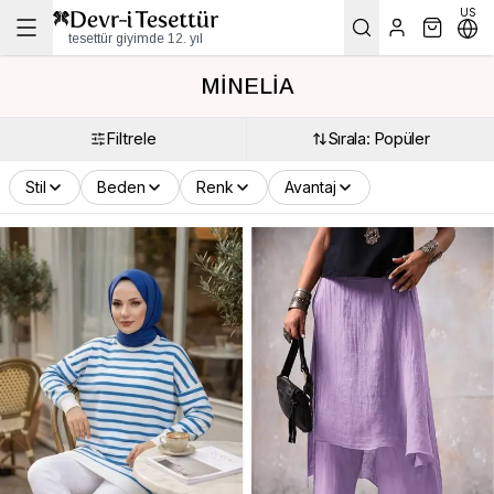
US
tesettür giyimde 12. yıl
MİNELİA
Filtrele
Sırala: Popüler
Stil
Beden
Renk
Avantaj