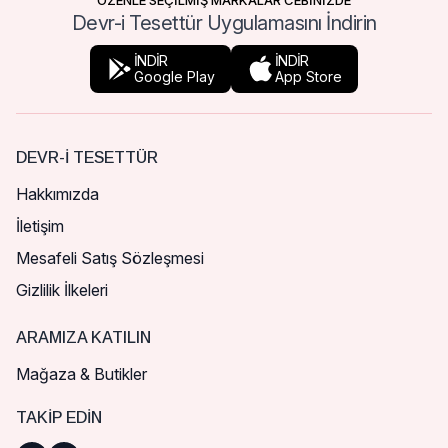
ÖZENLE SEÇİLMİŞ MARKALAR CEBİNİZDE
Devr-i Tesettür Uygulamasını İndirin
İNDİR
İNDİR
Google Play
App Store
DEVR-I TESETTÜR
Hakkımızda
İletişim
Mesafeli Satış Sözleşmesi
Gizlilik İlkeleri
ARAMIZA KATILIN
Mağaza & Butikler
TAKIP EDIN