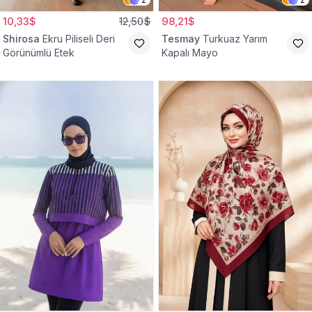
10,33$
12,50$
98,21$
Shirosa
Ekru Piliseli Deri
Tesmay
Turkuaz Yarım
Görünümlü Etek
Kapalı Mayo