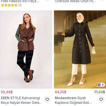
Pileli Palazzo Bol Paça
Oversize Arkası Uzun Pileli
(
1
)
Yüksek Bel Tesettür
Kollu Keten Gömlek Tunik
Pantolon
4
53,46$
64,25$
71,43$
EREN STYLE
Kahverengi
Modamihram
Siyah
Keçe İtalyan Kemer Detaylı
Kapitone Düğmeli Beli