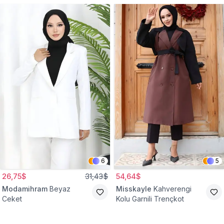
6
5
26,75$
31,43$
54,64$
Modamihram
Beyaz
Misskayle
Kahverengi
Ceket
Kolu Garnili Trençkot