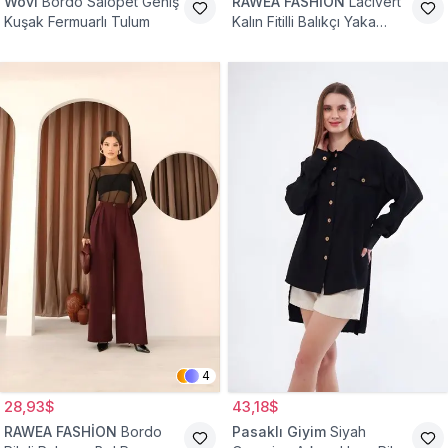
Wovi
Bordo Salopet Geniş
RAWEA FASHİON
Lacivert
Kuşak Fermuarlı Tulum
Kalın Fitilli Balıkçı Yaka
Pamuklu Triko Kazak
4
28,93$
43,18$
RAWEA FASHİON
Bordo
Pasaklı Giyim
Siyah