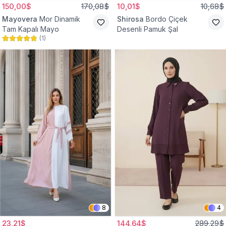
150,00$
170,08$
10,01$
10,68$
Mayovera
Mor Dinamik
Shirosa
Bordo Çiçek
Tam Kapalı Mayo
Desenli Pamuk Şal
(
1
)
8
4
23,21$
144,64$
289,29$