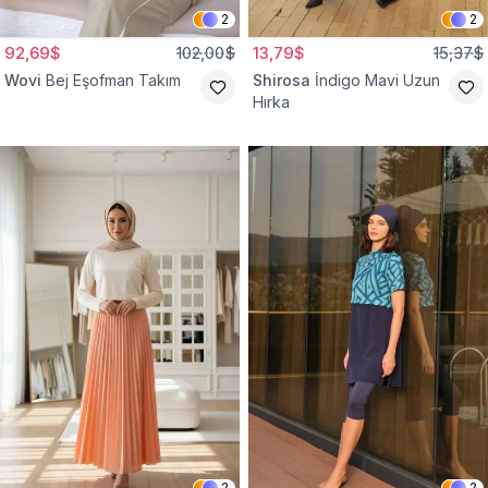
2
2
92,69$
102,00$
13,79$
15,37$
Wovi
Bej Eşofman Takım
Shirosa
İndigo Mavi Uzun
Hırka
2
2