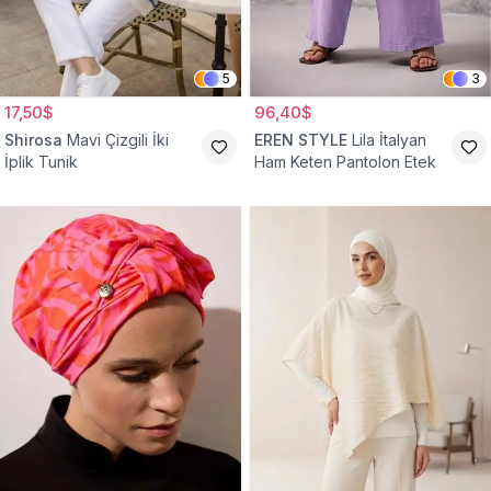
5
3
17,50$
96,40$
Shirosa
Mavi Çizgili İki
EREN STYLE
Lila İtalyan
İplik Tunik
Ham Keten Pantolon Etek