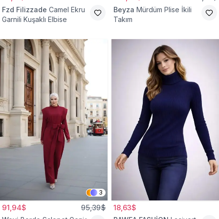
Fzd Filizzade
Camel Ekru
Beyza
Mürdüm Plise İkili
Garnili Kuşaklı Elbise
Takım
3
91,94$
95,39$
18,63$