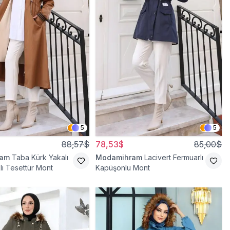
5
5
88,57$
78,53$
85,00$
ram
Taba Kürk Yakalı
Modamihram
Lacivert Fermuarlı
lı Tesettür Mont
Kapüşonlu Mont