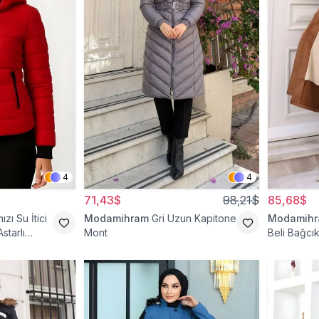
4
4
71,43$
98,21$
85,68$
ızı Su İtici
Modamihram
Gri Uzun Kapitone
Modamih
starlı
Mont
Beli Bağcık