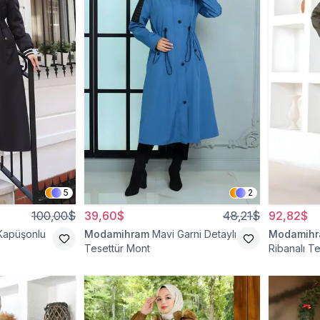
5
2
100,00$
39,60$
48,21$
92,82$
Kapüşonlu
Modamihram
Mavi Garni Detaylı
Modamih
Tesettür Mont
Ribanalı T