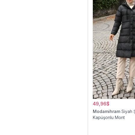
49,96$
Modamihram
Siyah 
Kapüşonlu Mont