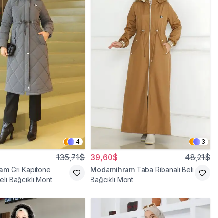
4
3
135,71$
39,60$
48,21$
ram
Gri Kapitone
Modamihram
Taba Ribanalı Beli
eli Bağcıklı Mont
Bağcıklı Mont