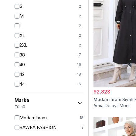
S
2
M
2
L
2
XL
2
2XL
2
38
17
40
16
42
18
44
16
92,82$
46
18
Modamihram
Siyah 
Marka
48
18
Arma Detaylı Mont
Tümü
50
12
Modamihram
18
52
6
RAWEA FASHİON
2