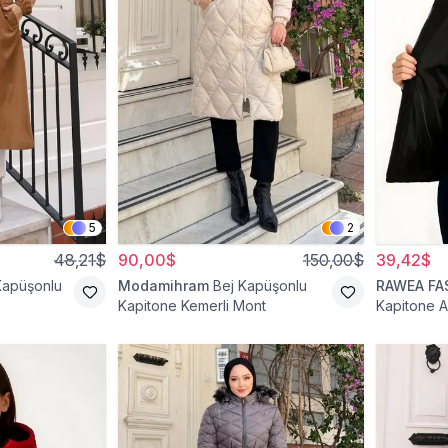
5
2
48,21$
90,00$
150,00$
39,42$
Kapüşonlu
Modamihram
Bej Kapüşonlu
RAWEA FA
Kapitone Kemerli Mont
Kapitone A