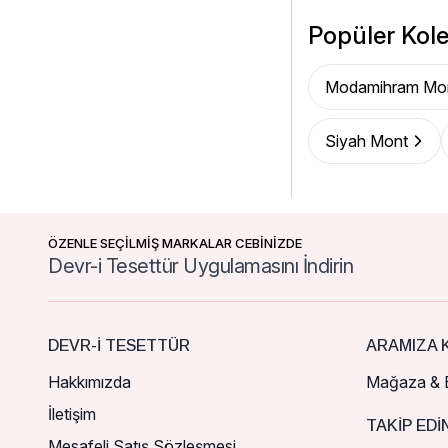
Popüler Kole
Modamihram Mo
Siyah Mont
ÖZENLE SEÇİLMİŞ MARKALAR CEBİNİZDE
Devr-i Tesettür Uygulamasını İndirin
DEVR-I TESETTÜR
ARAMIZA K
Hakkımızda
Mağaza & B
İletişim
TAKIP EDI
Mesafeli Satış Sözleşmesi