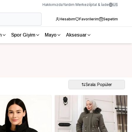
Hakkımızda
Yardım Merkezi
İptal & İade
US
Hesabım
Favorilerim
Sepetim
m
Spor Giyim
Mayo
Aksesuar
Sırala: Popüler