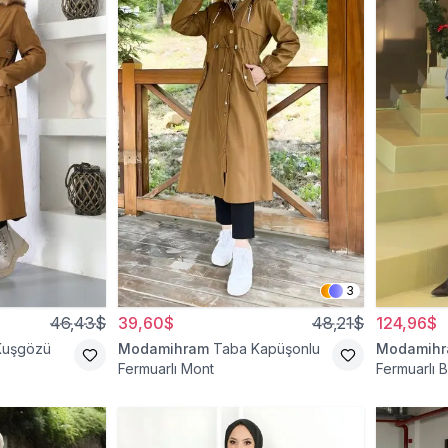
3
46,43$
39,60$
48,21$
124,96$
Kuşgözü
Modamihram
Taba Kapüşonlu
Modamih
Fermuarlı Mont
Fermuarlı B