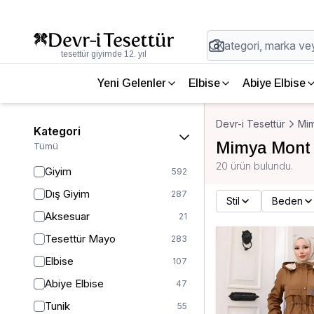
tesettür giyimde 12. yıl
Yeni Gelenler
Elbise
Abiye Elbise
Devr-i Tesettür
Mi
Kategori
Mimya Mont
Tümü
20 ürün bulundu.
Giyim
592
Dış Giyim
287
Stil
Beden
Aksesuar
21
Tesettür Mayo
283
Elbise
107
Abiye Elbise
47
Tunik
55