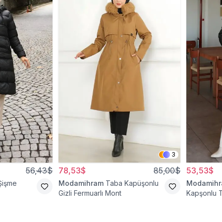
3
56,43$
78,53$
85,00$
53,53$
Şişme
Modamihram
Taba Kapüşonlu
Modamih
Gizli Fermuarlı Mont
Kapşonlu T