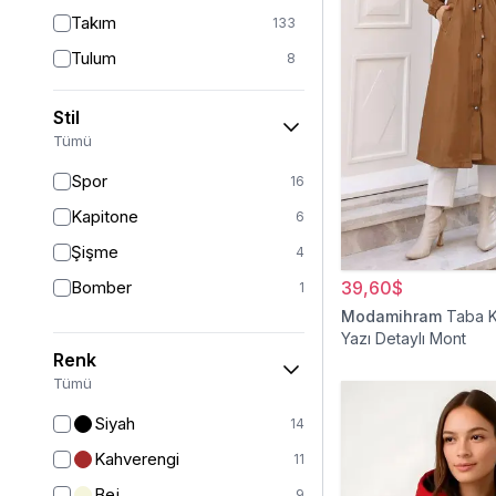
Takım
133
Tulum
8
Pantolon
152
Stil
Etek
19
Tümü
Pantolon Etek
2
Spor
16
Bluz & Gömlek
15
Kapitone
6
Kazak
7
Şişme
4
Eşofman
65
Bomber
39,60$
1
Şal
6
Modamihram
Taba 
Yazı Detaylı Mont
Bone
15
Renk
Ferace
126
Tümü
Kap & Pardesü
23
Siyah
14
Trençkot
32
Kahverengi
11
Hırka
4
Bej
9