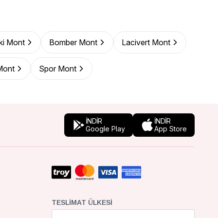
ki Mont
Bomber Mont
Lacivert Mont
Mont
Spor Mont
İNDİR
İNDİR
Google Play
App Store
TESLIMAT ÜLKESI