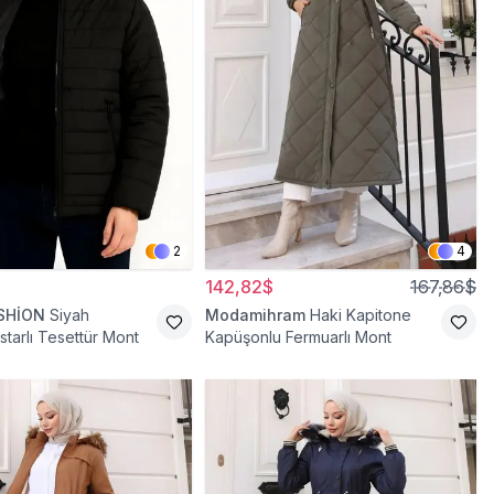
2
4
142,82$
167,86$
SHİON
Siyah
Modamihram
Haki Kapitone
starlı Tesettür Mont
Kapüşonlu Fermuarlı Mont