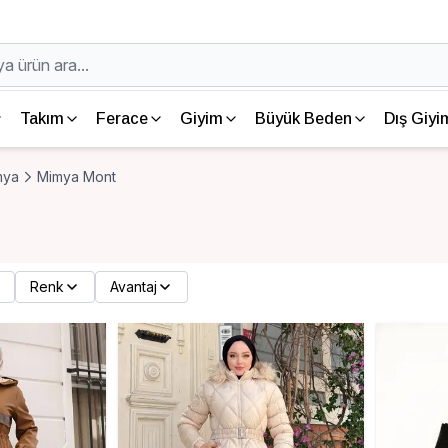
Takım
Ferace
Giyim
Büyük Beden
Dış Giyi
mya
Mimya Mont
Renk
Avantaj