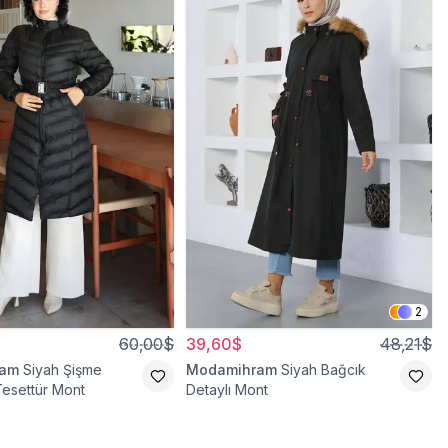
2
60,00$
39,60$
48,21$
ram
Siyah Şişme
Modamihram
Siyah Bağcık
esettür Mont
Detaylı Mont