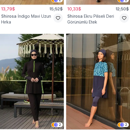
13,79$
15,52$
10,33$
12,50$
Shirosa
İndigo Mavi Uzun
Shirosa
Ekru Piliseli Deri
Hırka
Görünümlü Etek
2
2