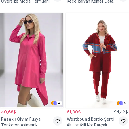
Oversize Modal Fermuarlı
Keçe İtalyan Kemer Detaylı
Sweat Tunik
Yelek
4
5
40,68$
61,00$
94,42$
Pasaklı Giyim
Fuşya
Westbound
Bordo Şeritli
Terikoton Asimetrik
Alt Üst İkili Kot Parçalı