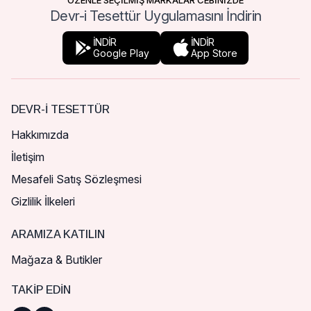
ÖZENLE SEÇİLMİŞ MARKALAR CEBİNİZDE
Devr-i Tesettür Uygulamasını İndirin
İNDİR
İNDİR
Google Play
App Store
DEVR-I TESETTÜR
Hakkımızda
İletişim
Mesafeli Satış Sözleşmesi
Gizlilik İlkeleri
ARAMIZA KATILIN
Mağaza & Butikler
TAKIP EDIN