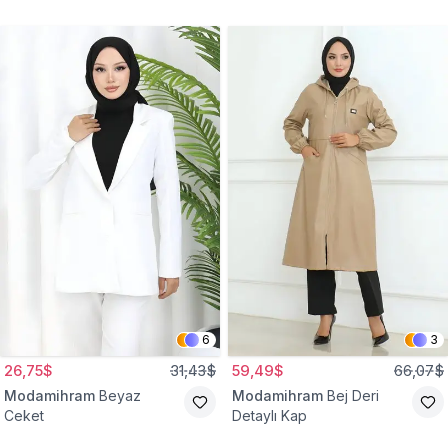
Gömlek Tunik
Eşofman Takım
6
3
26,75$
31,43$
59,49$
66,07$
Modamihram
Beyaz
Modamihram
Bej Deri
Ceket
Detaylı Kap