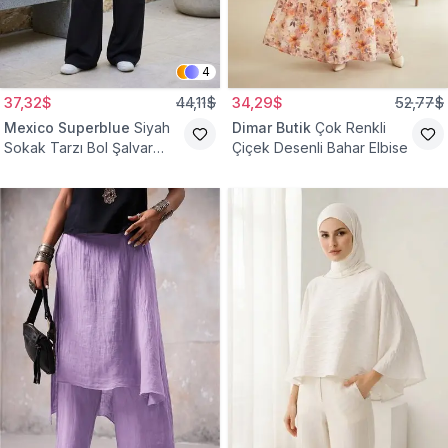
4
37,32$
44,11$
34,29$
52,77$
Mexico Superblue
Siyah
Dimar Butik
Çok Renkli
Sokak Tarzı Bol Şalvar
Çiçek Desenli Bahar Elbise
Pantolon