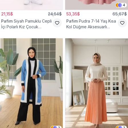
4
21,15$
24,64$
53,35$
65,67$
Pafim
Siyah Pamuklu Cepli
Pafim
Pudra 7-14 Yaş Kısa
İçi Polarlı Kız Çocuk
Kol Düğme Aksesuarlı
Eşofman Altı
Pamuk Kız Çocuk Elbise
2
2