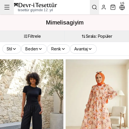
US
tesettür giyimde 12. yıl
Mimelisagiyim
Filtrele
Sırala: Popüler
Stil
Beden
Renk
Avantaj