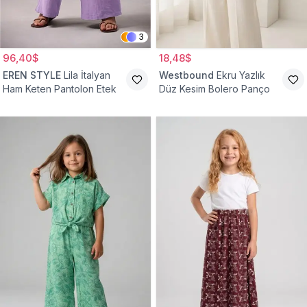
3
96,40$
18,48$
EREN STYLE
Lila İtalyan
Westbound
Ekru Yazlık
Ham Keten Pantolon Etek
Düz Kesim Bolero Panço