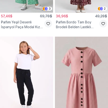
3
2
57,46$
69,78$
36,96$
49,28$
Pafim
Yeşil Desenli
Pafim
Bordo Tam Boy
İspanyol Paça Modal Kız
Brodeli Belden Lastikli
Çocuk Takım
Pamuk Kız Çocuk Etek