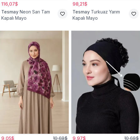
116,07$
98,21$
Tesmay
Neon Sarı Tam
Tesmay
Turkuaz Yarım
Kapalı Mayo
Kapalı Mayo
9,05$
10,68$
9,97$
10,68$