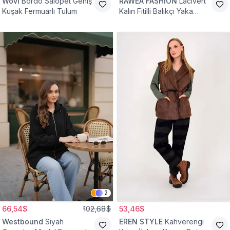
Wovi
Bordo Salopet Geniş
RAWEA FASHİON
Lacivert
Kuşak Fermuarlı Tulum
Kalın Fitilli Balıkçı Yaka
Pamuklu Triko Kazak
2
66,54$
102,68$
53,46$
Westbound
Siyah
EREN STYLE
Kahverengi