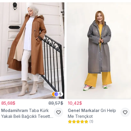
5
85,68$
88,57$
10,42$
Modamihram
Taba Kürk
Genel Markalar
Gri Help
Yakalı Beli Bağcıklı Tesettür
Me Trençkot
(
1
)
Mont