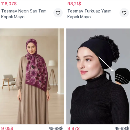
116,07$
98,21$
Tesmay
Neon Sarı Tam
Tesmay
Turkuaz Yarım
Kapalı Mayo
Kapalı Mayo
9,05$
10,68$
9,97$
10,68$