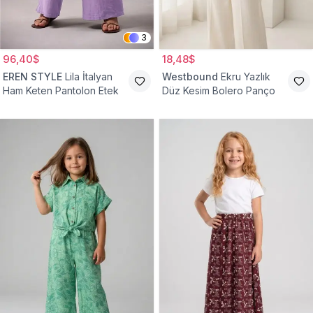
3
96,40$
18,48$
EREN STYLE
Lila İtalyan
Westbound
Ekru Yazlık
Ham Keten Pantolon Etek
Düz Kesim Bolero Panço