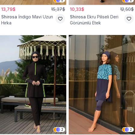
13,79$
15,37$
10,33$
12,50$
Shirosa
İndigo Mavi Uzun
Shirosa
Ekru Piliseli Deri
Hırka
Görünümlü Etek
2
2