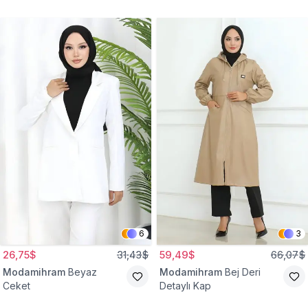
Gömlek Tunik
Eşofman Takım
6
3
26,75$
31,43$
59,49$
66,07$
Modamihram
Beyaz
Modamihram
Bej Deri
Ceket
Detaylı Kap