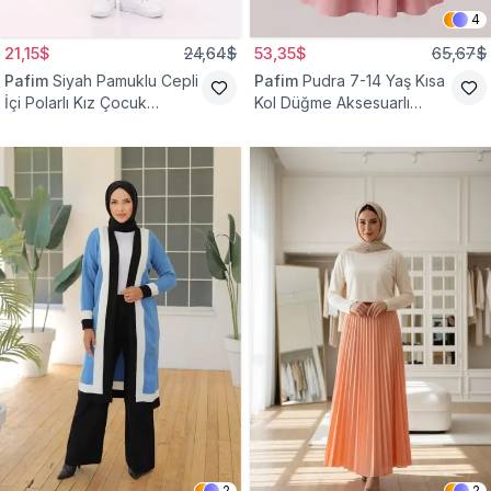
4
21,15$
24,64$
53,35$
65,67$
Pafim
Siyah Pamuklu Cepli
Pafim
Pudra 7-14 Yaş Kısa
İçi Polarlı Kız Çocuk
Kol Düğme Aksesuarlı
Eşofman Altı
Pamuk Kız Çocuk Elbise
2
2