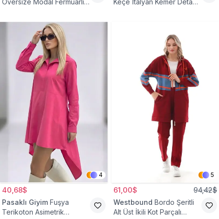
Oversize Modal Fermuarlı
Keçe İtalyan Kemer Detaylı
Sweat Tunik
Yelek
4
5
40,68$
61,00$
94,42$
Pasaklı Giyim
Fuşya
Westbound
Bordo Şeritli
Terikoton Asimetrik
Alt Üst İkili Kot Parçalı