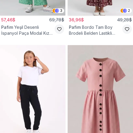
3
2
57,46$
69,78$
36,96$
49,28$
Pafim
Yeşil Desenli
Pafim
Bordo Tam Boy
İspanyol Paça Modal Kız
Brodeli Belden Lastikli
Çocuk Takım
Pamuk Kız Çocuk Etek