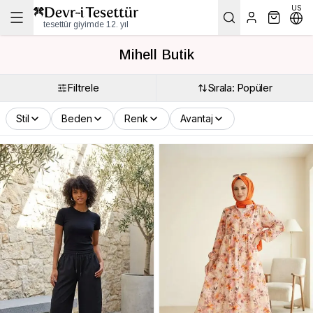
US
tesettür giyimde 12. yıl
Mihell Butik
Filtrele
Sırala: Popüler
Stil
Beden
Renk
Avantaj