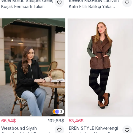
Wovi
Bordo Salopet Geniş
RAWEA FASHİON
Lacivert
Kuşak Fermuarlı Tulum
Kalın Fitilli Balıkçı Yaka
Pamuklu Triko Kazak
2
66,54$
102,68$
53,46$
Westbound
Siyah
EREN STYLE
Kahverengi