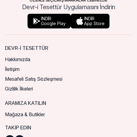
ÖZENLE SEÇİLMİŞ MARKALAR CEBİNİZDE
Devr-i Tesettür Uygulamasını İndirin
İNDİR
İNDİR
Google Play
App Store
DEVR-I TESETTÜR
Hakkımızda
İletişim
Mesafeli Satış Sözleşmesi
Gizlilik İlkeleri
ARAMIZA KATILIN
Mağaza & Butikler
TAKIP EDIN