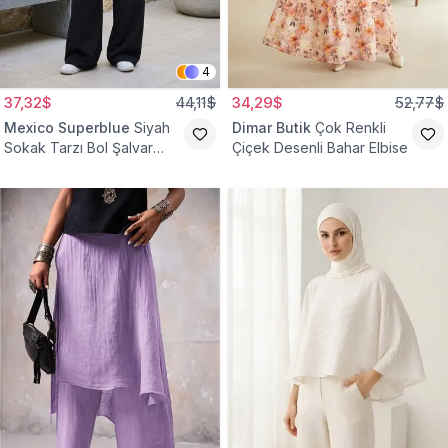
4
37,32$
44,11$
34,29$
52,77$
Mexico Superblue
Siyah
Dimar Butik
Çok Renkli
Sokak Tarzı Bol Şalvar
Çiçek Desenli Bahar Elbise
Pantolon