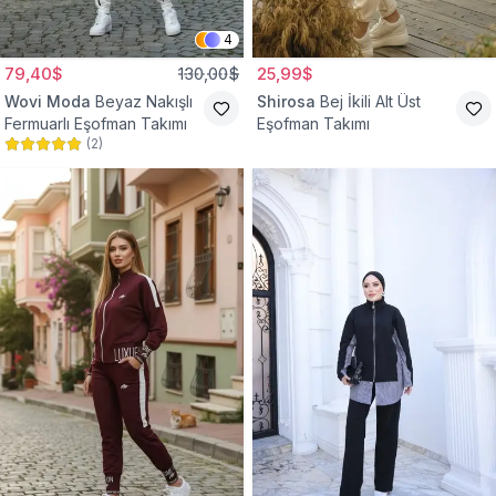
4
79,40$
130,00$
25,99$
Wovi Moda
Beyaz Nakışlı
Shirosa
Bej İkili Alt Üst
Fermuarlı Eşofman Takımı
Eşofman Takımı
(
2
)