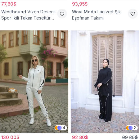
77,60$
93,95$
Westbound
Vizon Desenli
Wovi Moda
Lacivert Şık
Spor İkili Takım Tesettür
Eşofman Takımı
Eşofman
4
2
130,00$
92,80$
99,30$