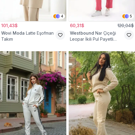
4
5
101,43$
60,31$
120,04$
Wovi Moda
Latte Eşofman
Westbound
Nar Çiçeği
Takım
Leopar İkili Pul Payetli
Eşofman Takım