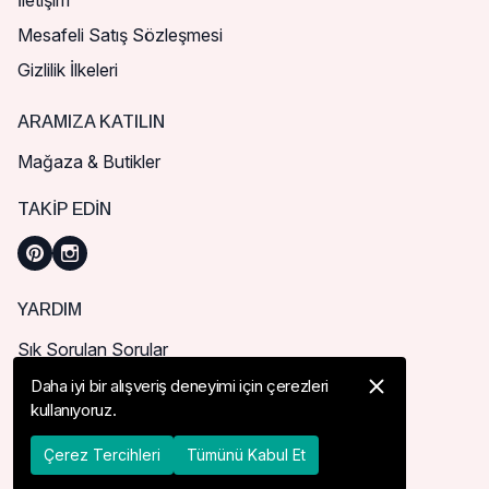
İletişim
Mesafeli Satış Sözleşmesi
Gizlilik İlkeleri
ARAMIZA KATILIN
Mağaza & Butikler
TAKIP EDIN
YARDIM
Sık Sorulan Sorular
Nasıl Sipariş Verebilirim?
Daha iyi bir alışveriş deneyimi için çerezleri
kullanıyoruz.
Kargo ve Teslimat
İade, İptal ve Değişim
Çerez Tercihleri
Tümünü Kabul Et