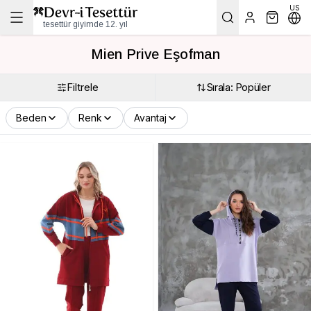
US
tesettür giyimde 12. yıl
Mien Prive Eşofman
Filtrele
Sırala: Popüler
Beden
Renk
Avantaj