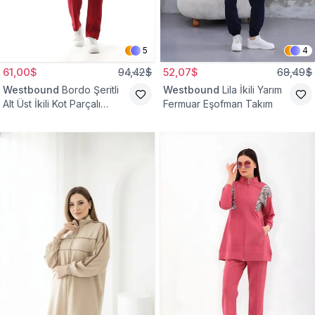
5
4
61,00$
94,42$
52,07$
68,49$
Westbound
Bordo Şeritli
Westbound
Lila İkili Yarım
Alt Üst İkili Kot Parçalı
Fermuar Eşofman Takım
Eşofman Takım