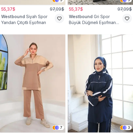
55,37$
97,09$
55,37$
97,09$
Westbound
Siyah Spor
Westbound
Gri Spor
Yandan Çıtçıtlı Eşofman
Büyük Düğmeli Eşofman
Takımı
7
3