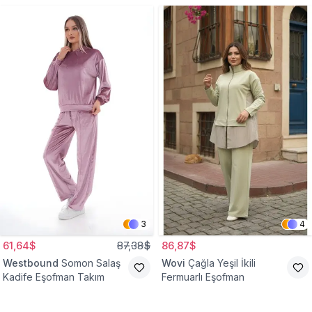
3
4
61,64$
87,38$
86,87$
Westbound
Somon Salaş
Wovi
Çağla Yeşil İkili
Kadife Eşofman Takım
Fermuarlı Eşofman