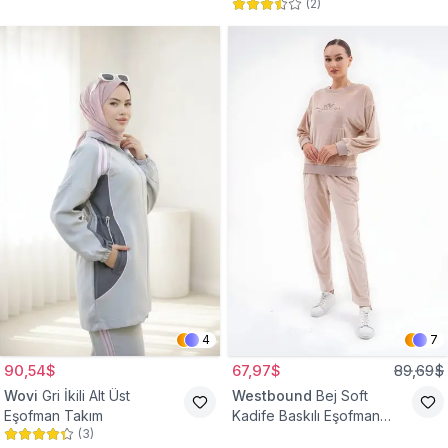
(
2
)
4
7
90,54$
67,97$
89,69$
Wovi
Gri İkili Alt Üst
Westbound
Bej Soft
Eşofman Takım
Kadife Baskılı Eşofman
(
3
)
Takım