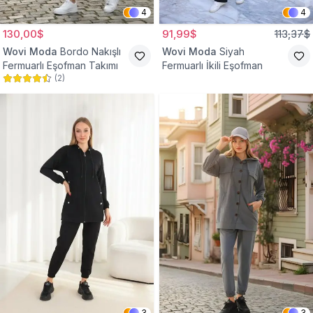
4
4
130,00$
91,99$
113,37$
Wovi Moda
Bordo Nakışlı
Wovi Moda
Siyah
Fermuarlı Eşofman Takımı
Fermuarlı İkili Eşofman
(
2
)
3
3