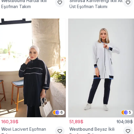
Westbound
Hardal İkili
Shirosa
Kahverengi İkili Alt
Eşofman Takım
Üst Eşofman Takımı
6
5
160,39$
51,89$
104,38$
Wovi
Lacivert Eşofman
Westbound
Beyaz İkili