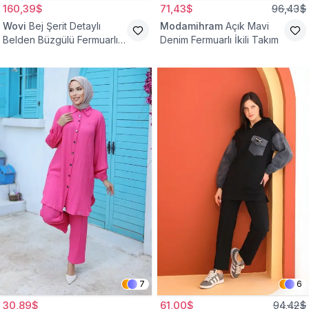
160,39$
71,43$
96,43$
Wovi
Bej Şerit Detaylı
Modamihram
Açık Mavi
Belden Büzgülü Fermuarlı
Denim Fermuarlı İkili Takım
İkili Spor Eşofman Takımı
7
6
30,89$
61,00$
94,42$