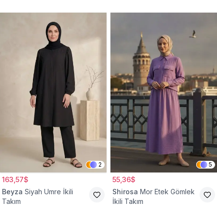
2
5
163,57$
55,36$
Beyza
Siyah Umre İkili
Shirosa
Mor Etek Gömlek
Takım
İkili Takım