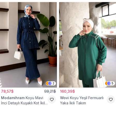
2
5
78,57$
98,21$
160,39$
Modamihram
Koyu Mavi
Wovi
Koyu Yeşil Fermuarlı
İnci Detaylı Kuşaklı Kot İkili
Yaka İkili Takım
Takım