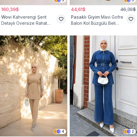
160,39$
44,61$
46,39$
Wovi
Kahverengi Şerit
Pasaklı Giyim
Mavi Gofre
Detaylı Oversize Rahat
Balon Kol Büzgülü Beli
Eşofman Takımı
Lastikli Cepli Tesettür İkili
Takım
4
2