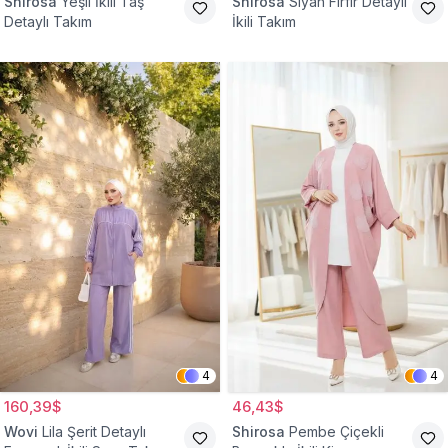
Shirosa
Yeşil İkili Taş
Shirosa
Siyah Fırfır Detaylı
Detaylı Takım
İkili Takım
4
4
160,39$
46,43$
Wovi
Lila Şerit Detaylı
Shirosa
Pembe Çiçekli