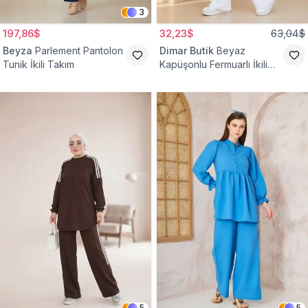
3
197,86$
32,23$
63,04$
Beyza
Parlement Pantolon
Dimar Butik
Beyaz
Tunik İkili Takım
Kapüşonlu Fermuarlı İkili
Takım
5
5