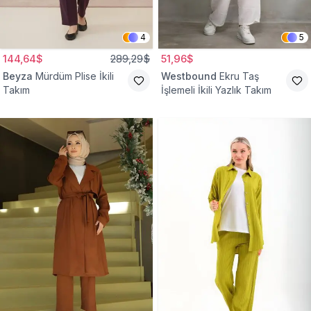
4
5
144,64$
289,29$
51,96$
Beyza
Mürdüm Plise İkili
Westbound
Ekru Taş
Takım
İşlemeli İkili Yazlık Takım