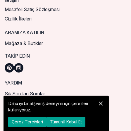
İletişim
Mesafeli Satış Sözleşmesi
Gizlilik İlkeleri
ARAMIZA KATILIN
Mağaza & Butikler
TAKIP EDIN
YARDIM
Sık Sorulan Sorular
Nasıl Sipariş Verebilirim?
Daha iyi bir alışveriş deneyimi için çerezleri
kullanıyoruz.
Kargo ve Teslimat
İade, İptal ve Değişim
Çerez Tercihleri
Tümünü Kabul Et