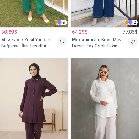
9
2
30,89$
64,29$
77,86$
Misskayle
Yeşil Yandan
Modamihram
Koyu Mavi
Bağlamalı İkili Tesettür
Denim Taş Cepli Takım
Takım