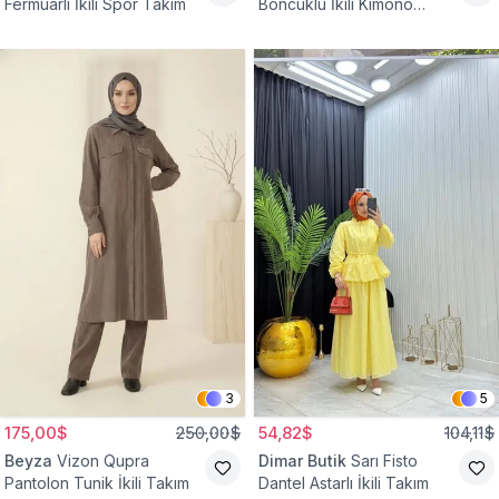
Fermuarlı İkili Spor Takım
Boncuklu İkili Kimono
Takım
3
5
175,00$
250,00$
54,82$
104,11$
Beyza
Vizon Qupra
Dimar Butik
Sarı Fisto
Pantolon Tunik İkili Takım
Dantel Astarlı İkili Takım