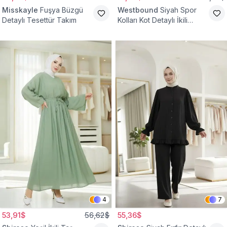
Misskayle
Fuşya Büzgü
Westbound
Siyah Spor
Detaylı Tesettür Takım
Kolları Kot Detaylı İkili
Takım
4
7
53,91$
56,62$
55,36$