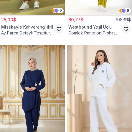
9
6
25,00$
80,77$
103,91$
Misskayle
Kahverengi İkili
Westbound
Yeşil Üçlü
Ay Parça Detaylı Tesettür
Gömlek Pantolon T-shirt
Takım
Takım