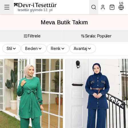
US
tesettür giyimde 12. yıl
Meva Butik Takım
Filtrele
Sırala: Popüler
Stil
Beden
Renk
Avantaj