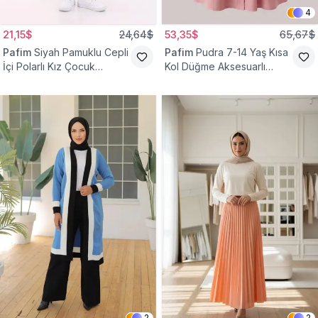
4
21,15$
24,64$
53,35$
65,67$
Pafim
Siyah Pamuklu Cepli
Pafim
Pudra 7-14 Yaş Kısa
İçi Polarlı Kız Çocuk
Kol Düğme Aksesuarlı
Eşofman Altı
Pamuk Kız Çocuk Elbise
2
2