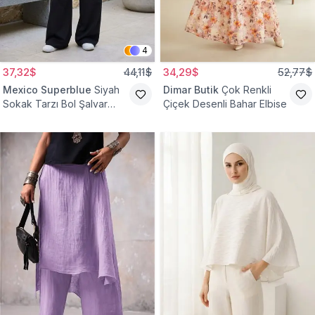
4
37,32$
44,11$
34,29$
52,77$
Mexico Superblue
Siyah
Dimar Butik
Çok Renkli
Sokak Tarzı Bol Şalvar
Çiçek Desenli Bahar Elbise
Pantolon