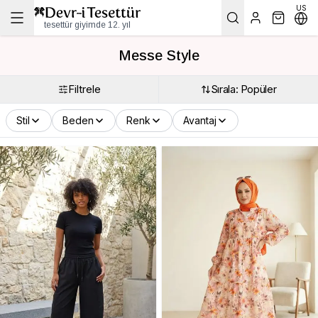
US
tesettür giyimde 12. yıl
Messe Style
Filtrele
Sırala: Popüler
Stil
Beden
Renk
Avantaj