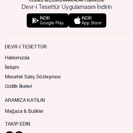
ÖZENLE SEÇİLMİŞ MARKALAR CEBİNİZDE
Devr-i Tesettür Uygulamasını İndirin
İNDİR
İNDİR
Google Play
App Store
DEVR-I TESETTÜR
Hakkımızda
İletişim
Mesafeli Satış Sözleşmesi
Gizlilik İlkeleri
ARAMIZA KATILIN
Mağaza & Butikler
TAKIP EDIN