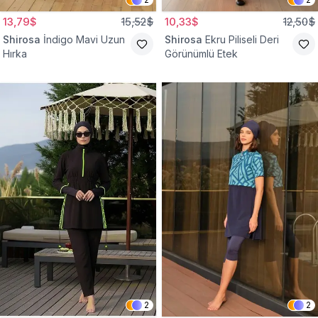
13,79$
15,52$
10,33$
12,50$
Shirosa
İndigo Mavi Uzun
Shirosa
Ekru Piliseli Deri
Hırka
Görünümlü Etek
2
2