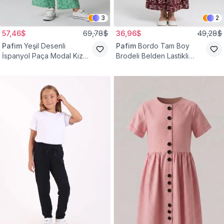
3
2
57,46$
69,78$
36,96$
49,28$
Pafim
Yeşil Desenli
Pafim
Bordo Tam Boy
İspanyol Paça Modal Kız
Brodeli Belden Lastikli
Çocuk Takım
Pamuk Kız Çocuk Etek