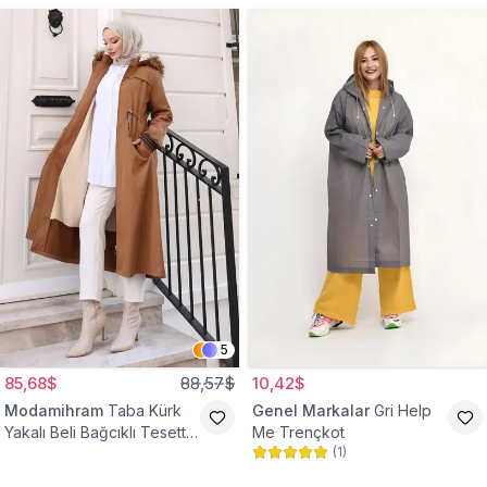
5
85,68$
88,57$
10,42$
Modamihram
Taba Kürk
Genel Markalar
Gri Help
Yakalı Beli Bağcıklı Tesettür
Me Trençkot
(
1
)
Mont