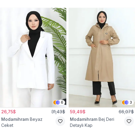
Gömlek Tunik
Eşofman Takım
6
3
26,75$
31,43$
59,49$
66,07$
Modamihram
Beyaz
Modamihram
Bej Deri
Ceket
Detaylı Kap