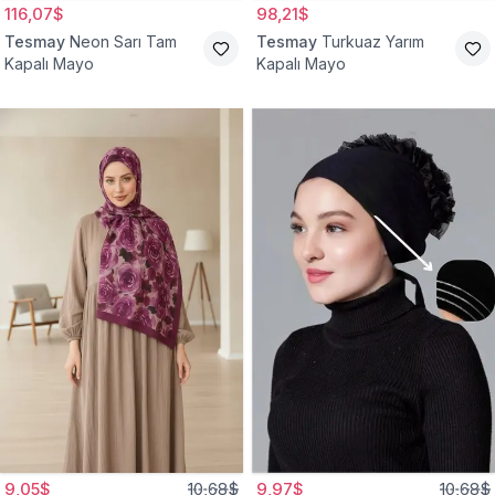
116,07$
98,21$
Tesmay
Neon Sarı Tam
Tesmay
Turkuaz Yarım
Kapalı Mayo
Kapalı Mayo
9,05$
10,68$
9,97$
10,68$