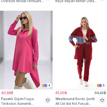
Oversize Modal Fermuarlı
Keçe İtalyan Kemer Detaylı
Sweat Tunik
Yelek
4
5
40,68$
61,00$
94,42$
Pasaklı Giyim
Fuşya
Westbound
Bordo Şeritli
Terikoton Asimetrik
Alt Üst İkili Kot Parçalı