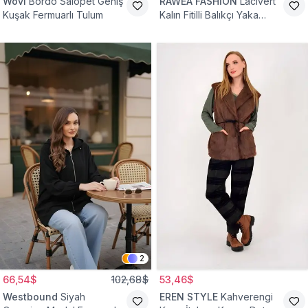
Wovi
Bordo Salopet Geniş
RAWEA FASHİON
Lacivert
Kuşak Fermuarlı Tulum
Kalın Fitilli Balıkçı Yaka
Pamuklu Triko Kazak
2
66,54$
102,68$
53,46$
Westbound
Siyah
EREN STYLE
Kahverengi