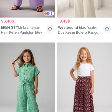
3
96,40$
18,48$
EREN STYLE
Lila İtalyan
Westbound
Ekru Yazlık
Ham Keten Pantolon Etek
Düz Kesim Bolero Panço