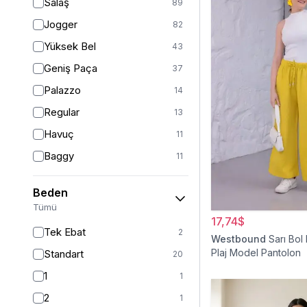
Salaş
89
Jogger
82
Yüksek Bel
43
Geniş Paça
37
Palazzo
14
Regular
13
Havuç
11
Baggy
11
Relaxed
9
Beden
Straight
6
Tümü
17,74$
Mom
2
Tek Ebat
2
Westbound
Sarı Bol
Fitted
1
Plaj Model Pantolon
Standart
20
Boyfriend
1
1
1
2
1