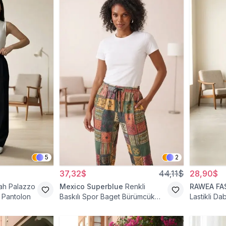
5
2
37,32$
44,11$
28,90$
ah Palazzo
Mexico Superblue
Renkli
RAWEA FA
 Pantolon
Baskılı Spor Baget Bürümcük
Lastikli D
Pantolon
Tesettür P