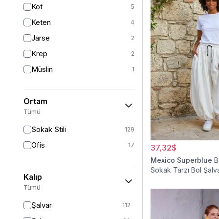
Kot
5
Gümüş
2
Keten
4
Pudra
2
Jarse
2
Krep
2
Müslin
1
Ortam
Tümü
Sokak Stili
129
Ofis
17
37,32$
Mexico Superblue
B
Sokak Tarzı Bol Şalv
Kalıp
Tümü
Şalvar
112