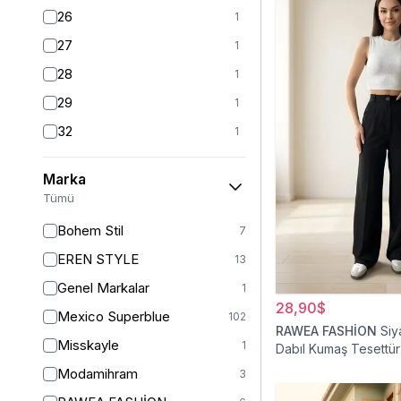
26
1
27
1
28
1
29
1
32
1
S
101
Marka
S/M
1
Tümü
M
98
Bohem Stil
7
L
99
EREN STYLE
13
L/XL
1
Genel Markalar
1
XL
101
28,90$
Mexico Superblue
102
2XL
RAWEA FASHİON
Siy
1
Misskayle
1
Dabıl Kumaş Tesettür
XXL
94
Modamihram
3
34
3