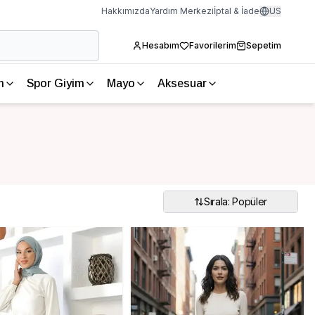
Hakkımızda
Yardım Merkezi
İptal & İade
US
Hesabım
Favorilerim
Sepetim
m
Spor Giyim
Mayo
Aksesuar
Sırala: Popüler