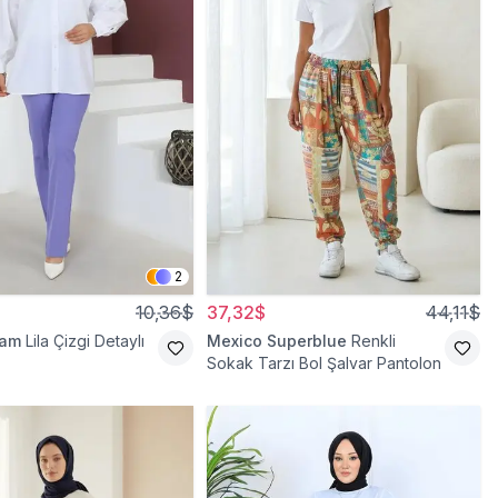
2
10,36$
37,32$
44,11$
ram
Lila Çizgi Detaylı
Mexico Superblue
Renkli
Sokak Tarzı Bol Şalvar Pantolon