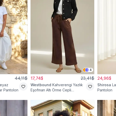
4
44,11$
17,74$
23,41$
24,96$
eyaz
Westbound
Kahverengi Yazlık
Shirosa
La
ar Pantolon
Eşofman Altı Örme Cepli
Pantolon
Pantolon