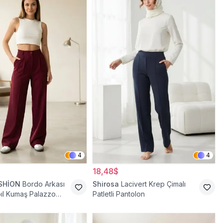
4
4
18,48$
SHİON
Bordo Arkası
Shirosa
Lacivert Krep Çimalı
abıl Kumaş Palazzo
Patletli Pantolon
antolon