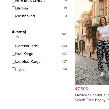
RAWEA FASHİON
6
36
5
Shirosa
13
38
8
Westbound
3
40
5
42
4
Avantaj
44
4
Tümü
46
1
Ücretsiz İade
148
STANDART
1
Hızlı Kargo
147
Ücretsiz Kargo
127
İndirim
58
47,50$
Mexico Superblue
R
Sokak Tarzı Baggy P
Pantolon