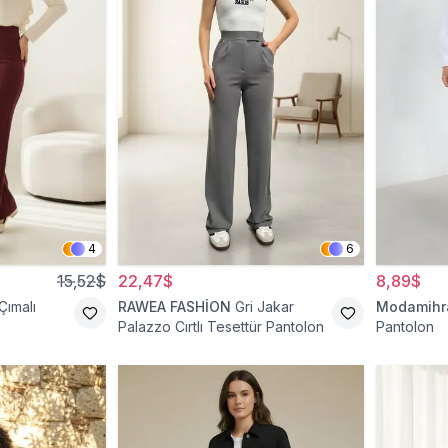
4
6
15,52$
22,47$
8,89$
Çımalı
RAWEA FASHİON
Gri Jakar
Modamih
Palazzo Cırtlı Tesettür Pantolon
Pantolon