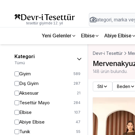
tesettür giyimde 12. yıl
Yeni Gelenler
Elbise
Abiye Elbise
Devr-i Tesettür
Me
Kategori
Mervenakyuz
Tümü
148 ürün bulundu.
Giyim
589
Dış Giyim
287
Stil
Beden
Aksesuar
21
Tesettür Mayo
284
Elbise
107
Abiye Elbise
47
Tunik
55