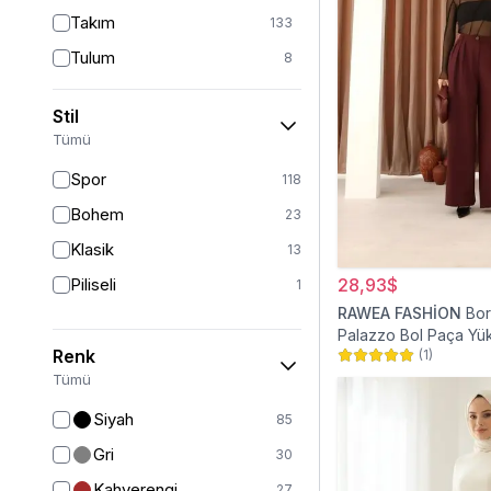
Takım
133
Tulum
8
Pantolon
148
Stil
Etek
19
Tümü
Pantolon Etek
2
Spor
118
Bluz & Gömlek
15
Bohem
23
Kazak
7
Klasik
13
Eşofman
67
Piliseli
28,93$
1
Şal
6
RAWEA FASHİON
Bor
Palazzo Bol Paça Yü
Bone
15
Renk
(
1
)
Tesettür Pantolon
Ferace
126
Tümü
Kap & Pardesü
23
Siyah
85
Trençkot
32
Gri
30
Hırka
4
Kahverengi
27