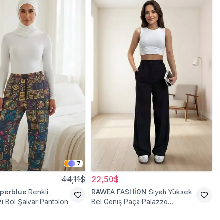
7
44,11$
22,50$
perblue
Renkli
RAWEA FASHİON
Siyah Yüksek
ı Bol Şalvar Pantolon
Bel Geniş Paça Palazzo
Tesettür Pantolon