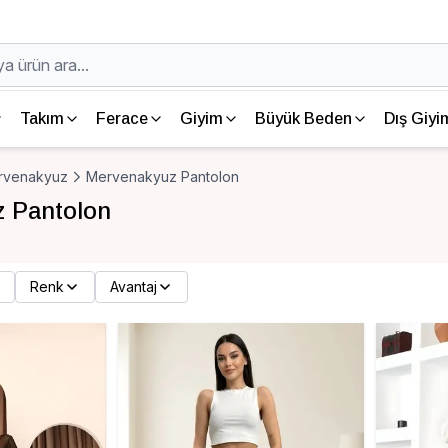
Takım
Ferace
Giyim
Büyük Beden
Dış Giyi
rvenakyuz
Mervenakyuz Pantolon
 Pantolon
Renk
Avantaj