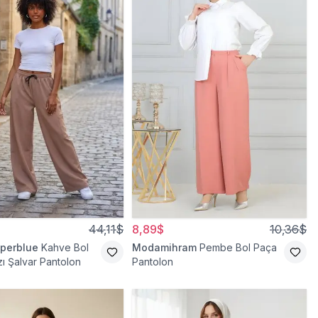
44,11$
8,89$
10,36$
perblue
Kahve Bol
Modamihram
Pembe Bol Paça
ı Şalvar Pantolon
Pantolon