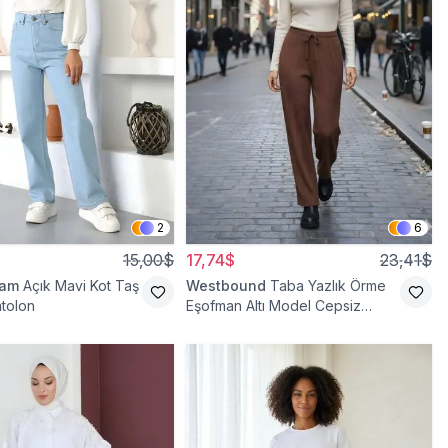
2
6
15,00$
17,74$
23,41$
ram
Açık Mavi Kot Taş
Westbound
Taba Yazlık Örme
ntolon
Eşofman Altı Model Cepsiz
Pantolon