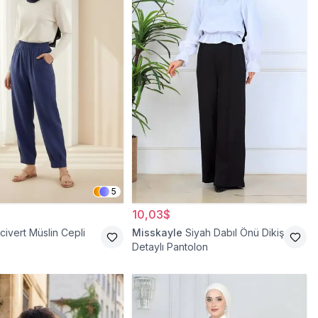
5
10,03$
civert Müslin Cepli
Misskayle
Siyah Dabıl Önü Dikiş
Detaylı Pantolon