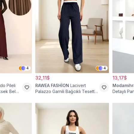
4
4
32,11$
13,17$
do Pileli
RAWEA FASHİON
Lacivert
Modamih
ksek Bel
Palazzo Garnili Bağcıklı Tesettür
Detaylı Pa
Pantolon