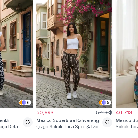
6
5
50,89$
57,68$
40,71$
enkli
Mexico Superblue
Kahverengi
Mexico Su
aça Detaylı
Çizgili Sokak Tarzı Spor Şalvar
Sokak Tarz
Pantolon