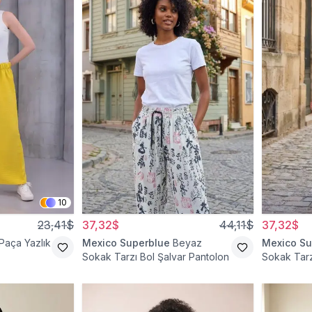
10
23,41$
37,32$
44,11$
37,32$
 Paça Yazlık
Mexico Superblue
Beyaz
Mexico Su
Sokak Tarzı Bol Şalvar Pantolon
Sokak Tarz