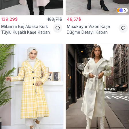
5
139,29$
160,71$
48,57$
Milamia
Bej Alpaka Kürk
Misskayle
Vizon Kaşe
Tüylü Kuşaklı Kaşe Kaban
Düğme Detaylı Kaban