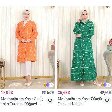
4
4
19,96$
22,50$
35,68$
42,14$
Modamihram
Kaşe Geniş
Modamihram
Kaşe Zümrüt
Yaka Turuncu Düğmeli
Düğmeli Kaban
Kaban