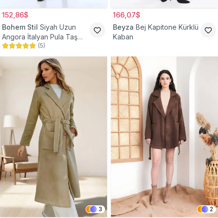
152,86$
166,07$
Bohem Stil
Siyah Uzun
Beyza
Bej Kapitone Kürklü
Angora İtalyan Pula Taş
Kaban
(
5
)
Detaylı Tesettür Kaban
3
2