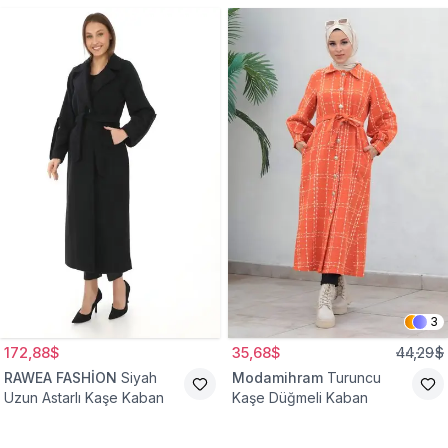
3
172,88$
35,68$
44,29$
RAWEA FASHİON
Siyah
Modamihram
Turuncu
Uzun Astarlı Kaşe Kaban
Kaşe Düğmeli Kaban