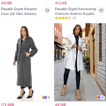
48,18$
41,04$
Pasaklı Giyim
Karamel
Pasaklı Giyim
Kahverengi
Uzun Şal Yaka Astarsız
Oversize Astarsız Kuşaklı
(
3
)
Kaşe Tesettür Kaban
Tesettür Kaban
2
4
172,88$
48,18$