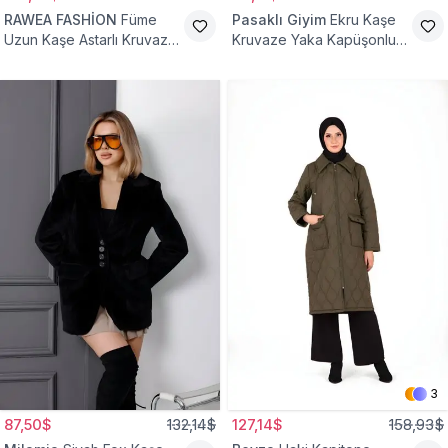
RAWEA FASHİON
Füme
Pasaklı Giyim
Ekru Kaşe
Uzun Kaşe Astarlı Kruvaze
Kruvaze Yaka Kapüşonlu
Yaka Tesettür Kaban
Tesettür Kaban
3
87,50$
132,14$
127,14$
158,93$