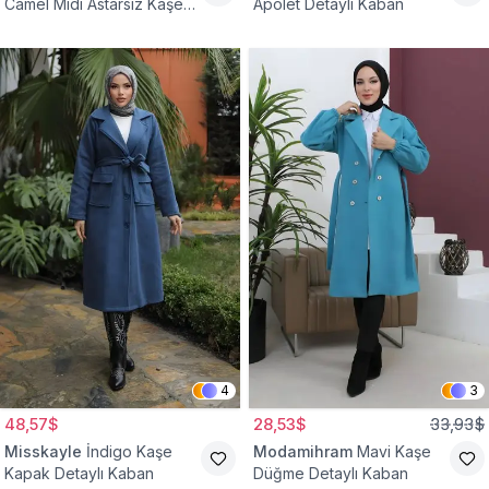
Camel Midi Astarsız Kaşe
Apolet Detaylı Kaban
Tesettür Kaban
4
3
48,57$
28,53$
33,93$
Misskayle
İndigo Kaşe
Modamihram
Mavi Kaşe
Kapak Detaylı Kaban
Düğme Detaylı Kaban