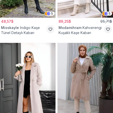
5
5
48,57$
89,25$
95,71$
Misskayle
İndigo Kaşe
Modamihram
Kahverengi
Tünel Detaylı Kaban
Kuşaklı Kaşe Kaban