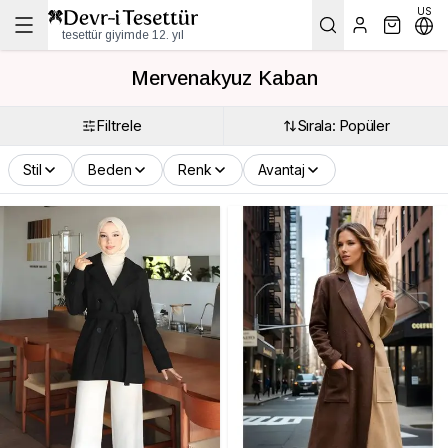
US
tesettür giyimde 12. yıl
Mervenakyuz Kaban
Filtrele
Sırala: Popüler
Stil
Beden
Renk
Avantaj