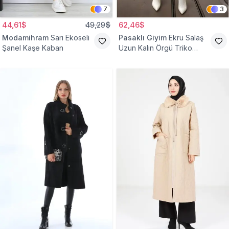
7
3
44,61$
49,29$
62,46$
Modamihram
Sarı Ekoseli
Pasaklı Giyim
Ekru Salaş
Şanel Kaşe Kaban
Uzun Kalın Örgü Triko
Kaban