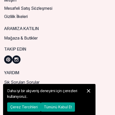
İletişim
Mesafeli Satış Sözleşmesi
Gizlilik İlkeleri
ARAMIZA KATILIN
Mağaza & Butikler
TAKIP EDIN
YARDIM
Sık Sorulan Sorular
Nasıl Sipariş Verebilirim?
Daha iyi bir alışveriş deneyimi için çerezleri
kullanıyoruz.
Kargo ve Teslimat
İade, İptal ve Değişim
Çerez Tercihleri
Tümünü Kabul Et