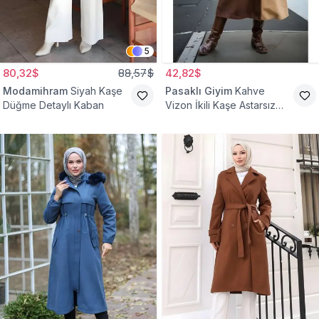
5
80,32$
88,57$
42,82$
Modamihram
Siyah Kaşe
Pasaklı Giyim
Kahve
Düğme Detaylı Kaban
Vizon İkili Kaşe Astarsız
Tesettür Kaban