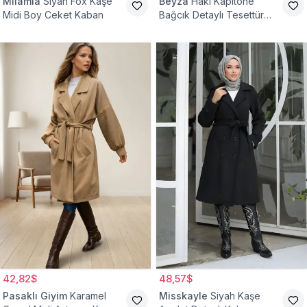
Milamia
Siyah Fox Kaşe
Beyza
Haki Kapitone
Midi Boy Ceket Kaban
Bağcık Detaylı Tesettür
Kaban
42,82$
48,57$
Pasaklı Giyim
Karamel
Misskayle
Siyah Kaşe