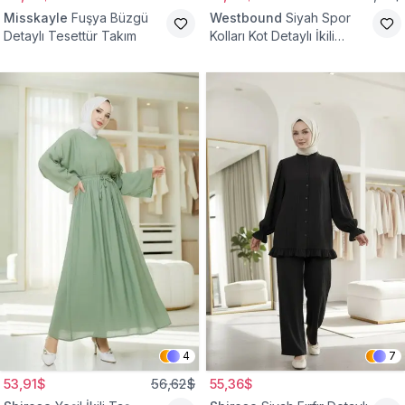
Misskayle
Fuşya Büzgü
Westbound
Siyah Spor
Detaylı Tesettür Takım
Kolları Kot Detaylı İkili
Takım
4
7
53,91$
56,62$
55,36$