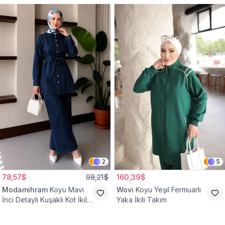
2
5
78,57$
98,21$
160,39$
Modamihram
Koyu Mavi
Wovi
Koyu Yeşil Fermuarlı
İnci Detaylı Kuşaklı Kot İkili
Yaka İkili Takım
Takım