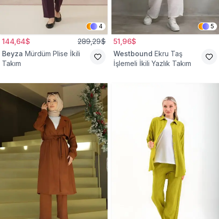
4
5
144,64$
289,29$
51,96$
Beyza
Mürdüm Plise İkili
Westbound
Ekru Taş
Takım
İşlemeli İkili Yazlık Takım