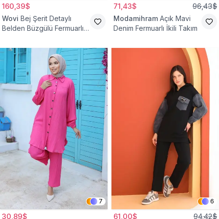
160,39$
71,43$
96,43$
Wovi
Bej Şerit Detaylı
Modamihram
Açık Mavi
Belden Büzgülü Fermuarlı
Denim Fermuarlı İkili Takım
İkili Spor Eşofman Takımı
7
6
30,89$
61,00$
94,42$