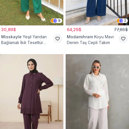
9
2
30,89$
64,29$
77,86$
Misskayle
Yeşil Yandan
Modamihram
Koyu Mavi
Bağlamalı İkili Tesettür
Denim Taş Cepli Takım
Takım