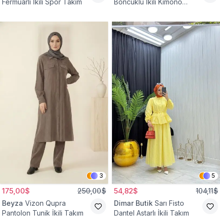
Fermuarlı İkili Spor Takım
Boncuklu İkili Kimono
Takım
3
5
175,00$
250,00$
54,82$
104,11$
Beyza
Vizon Qupra
Dimar Butik
Sarı Fisto
Pantolon Tunik İkili Takım
Dantel Astarlı İkili Takım