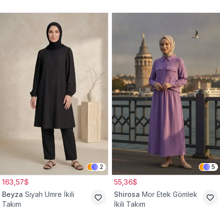
2
5
163,57$
55,36$
Beyza
Siyah Umre İkili
Shirosa
Mor Etek Gömlek
Takım
İkili Takım