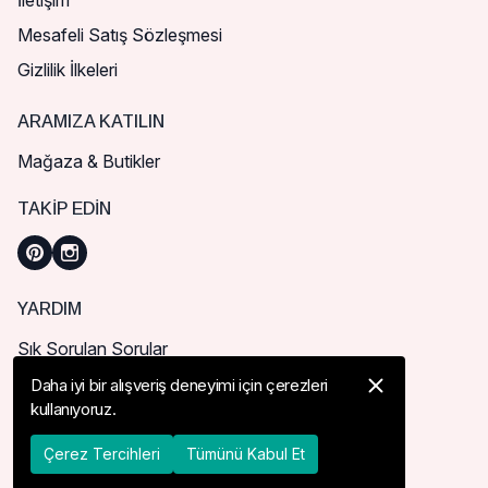
İletişim
Mesafeli Satış Sözleşmesi
Gizlilik İlkeleri
ARAMIZA KATILIN
Mağaza & Butikler
TAKIP EDIN
YARDIM
Sık Sorulan Sorular
Nasıl Sipariş Verebilirim?
Daha iyi bir alışveriş deneyimi için çerezleri
kullanıyoruz.
Kargo ve Teslimat
İade, İptal ve Değişim
Çerez Tercihleri
Tümünü Kabul Et