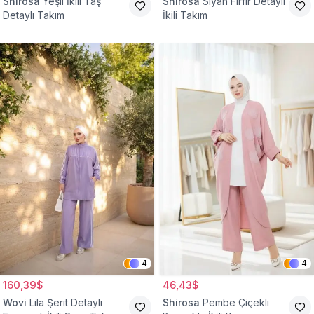
Shirosa
Yeşil İkili Taş
Shirosa
Siyah Fırfır Detaylı
Detaylı Takım
İkili Takım
4
4
160,39$
46,43$
Wovi
Lila Şerit Detaylı
Shirosa
Pembe Çiçekli