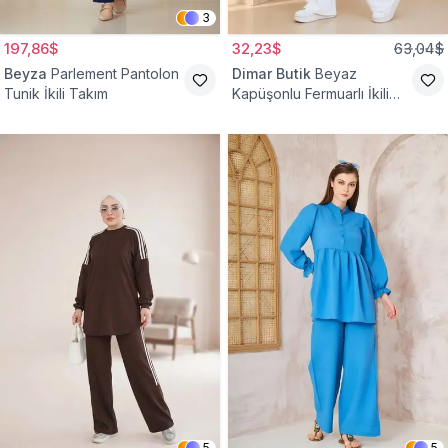
3
197,86$
32,23$
63,04$
Beyza
Parlement Pantolon
Dimar Butik
Beyaz
Tunik İkili Takım
Kapüşonlu Fermuarlı İkili
Takım
5
5