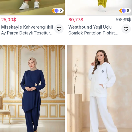
9
6
25,00$
80,77$
103,91$
Misskayle
Kahverengi İkili
Westbound
Yeşil Üçlü
Ay Parça Detaylı Tesettür
Gömlek Pantolon T-shirt
Takım
Takım