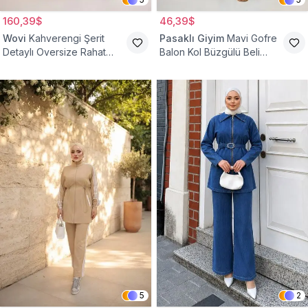
160,39$
46,39$
Wovi
Kahverengi Şerit
Pasaklı Giyim
Mavi Gofre
Detaylı Oversize Rahat
Balon Kol Büzgülü Beli
Eşofman Takımı
Lastikli Cepli Tesettür İkili
Takım
5
2