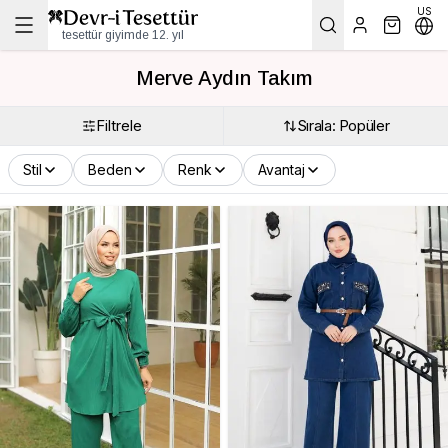
US
tesettür giyimde 12. yıl
Merve Aydın Takım
Filtrele
Sırala: Popüler
Stil
Beden
Renk
Avantaj