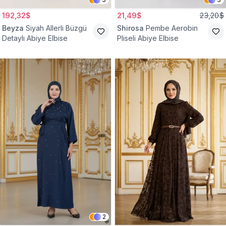
192,32$
21,49$
23,20$
Beyza
Siyah Allerli Büzgü
Shirosa
Pembe Aerobin
Detaylı Abiye Elbise
Pliseli Abiye Elbise
2