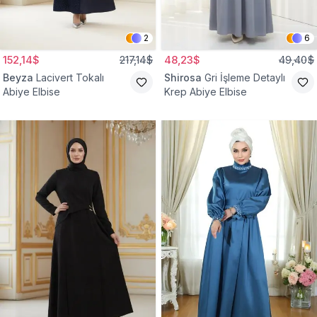
2
6
152,14$
217,14$
48,23$
49,40$
Beyza
Lacivert Tokalı
Shirosa
Gri İşleme Detaylı
Abiye Elbise
Krep Abiye Elbise