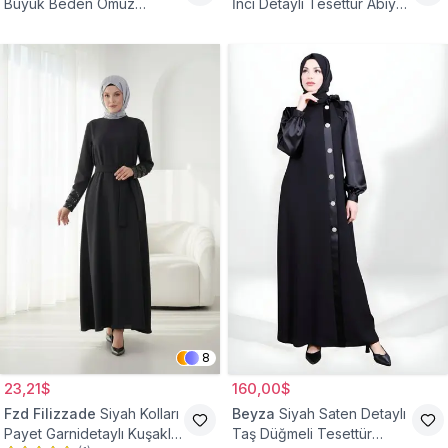
Büyük Beden Omuz
İnci Detaylı Tesettür Abiye
Büzgülü Abiye Elbise
Elbise
8
23,21$
160,00$
Fzd Filizzade
Siyah Kolları
Beyza
Siyah Saten Detaylı
Payet Garnidetaylı Kuşaklı
Taş Düğmeli Tesettür