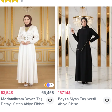
(
1
)
Abiye Elbise
Abiye Elbise
5
53,54$
56,43$
187,14$
Modamihram
Beyaz Taş
Beyza
Siyah Taş Şeritli
Detaylı Saten Abiye Elbise
Abiye Elbise