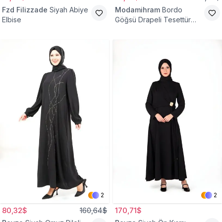
Fzd Filizzade
Siyah Abiye
Modamihram
Bordo
Elbise
Göğsü Drapeli Tesettür
Abiye Elbise
2
2
80,32$
160,64$
170,71$