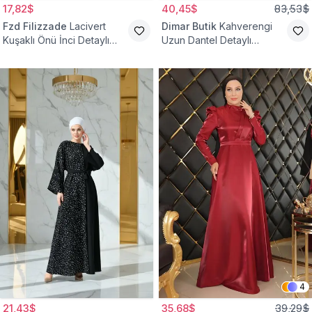
17,82$
40,45$
83,53$
Fzd Filizzade
Lacivert
Dimar Butik
Kahverengi
Kuşaklı Önü İnci Detaylı
Uzun Dantel Detaylı
Abiye Elbise
Kemerli Abiye Elbise
4
21,43$
35,68$
39,29$