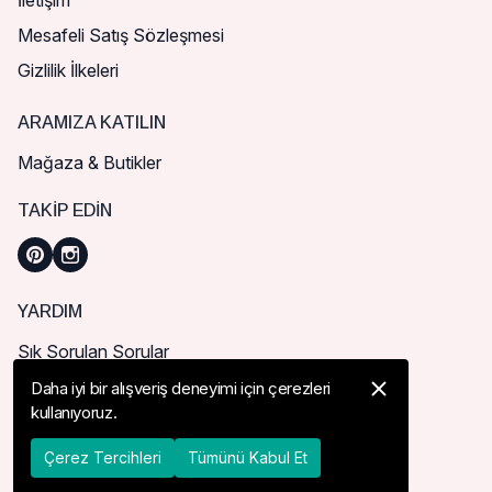
İletişim
Mesafeli Satış Sözleşmesi
Gizlilik İlkeleri
ARAMIZA KATILIN
Mağaza & Butikler
TAKIP EDIN
YARDIM
Sık Sorulan Sorular
Nasıl Sipariş Verebilirim?
Daha iyi bir alışveriş deneyimi için çerezleri
kullanıyoruz.
Kargo ve Teslimat
İade, İptal ve Değişim
Çerez Tercihleri
Tümünü Kabul Et