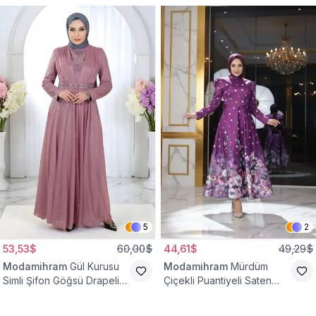
5
2
53,53$
60,00$
44,61$
49,29$
Modamihram
Gül Kurusu
Modamihram
Mürdüm
Simli Şifon Göğsü Drapeli
Çiçekli Puantiyeli Saten
Taş Detaylı Abiye Elbise
Abiye Elbise