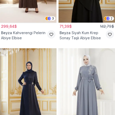
3
2
299,64$
71,39$
142,79$
Beyza
Kahverengi Pelerin
Beyza
Siyah Kum Krep
Abiye Elbise
Sonay Taşlı Abiye Elbise