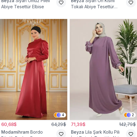
Beyza
Siyah Omuz Pileli
Beyza
Siyah Ön Kısmı
Abiye Tesettür Elbise
Tokalı Abiye Tesettür
Elbise
4
2
60,68$
64,29$
71,39$
142,79$
Modamihram
Bordo
Beyza
Lila Şark Kollu Pili