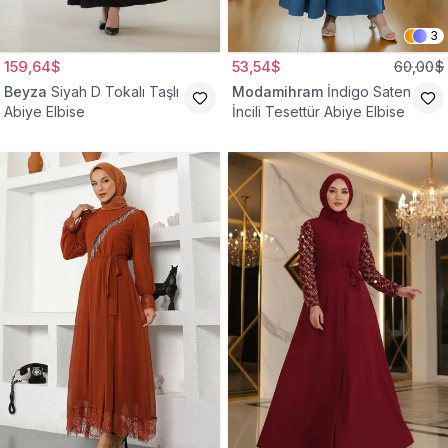
3
159,64$
53,54$
60,00$
Beyza
Siyah D Tokalı Taşlı
Modamihram
İndigo Saten
Abiye Elbise
İncili Tesettür Abiye Elbise