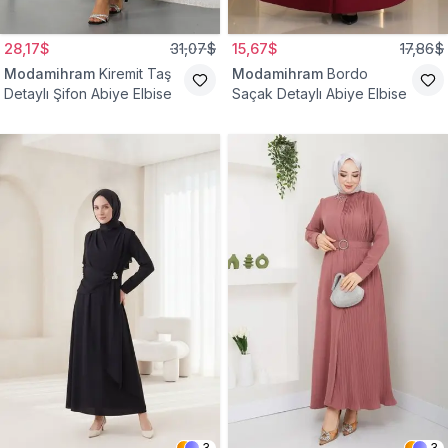
28,17$
31,07$
15,67$
17,86$
Modamihram
Kiremit Taş
Modamihram
Bordo
Detaylı Şifon Abiye Elbise
Saçak Detaylı Abiye Elbise
3
3