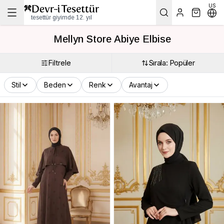
US
tesettür giyimde 12. yıl
Mellyn Store Abiye Elbise
Filtrele
Sırala: Popüler
Stil
Beden
Renk
Avantaj