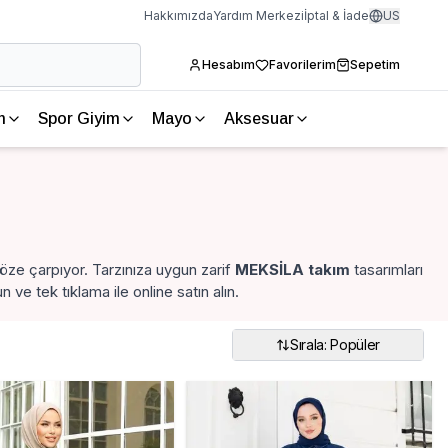
Hakkımızda
Yardım Merkezi
İptal & İade
US
Hesabım
Favorilerim
Sepetim
m
Spor Giyim
Mayo
Aksesuar
öze çarpıyor. Tarzınıza uygun zarif
MEKSİLA takım
tasarımları
ve tek tıklama ile online satın alın.
Sırala: Popüler