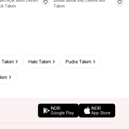
ram
Açık Mavi Denim
Dimar Butik
Bej Ceketli İkili
kili Takım
Takım
 Takım
Haki Takım
Pudra Takım
akım
İNDİR
İNDİR
Google Play
App Store