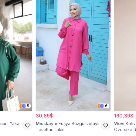
5
6
30,89$
160,39$
uarlı Yaka
Misskayle
Fuşya Büzgü Detaylı
Wovi
Kahve
Tesettür Takım
Oversize R