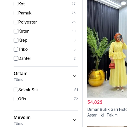
Kot
27
Sarı
4
Pamuk
26
Pudra
3
Polyester
25
Turkuaz
2
Keten
10
Krep
6
Triko
5
Dantel
2
Viskon
2
Ortam
Kürk
1
Tümü
Müslin
1
Sokak Stili
81
Ofis
72
54,82$
Dimar Butik
Sarı Fist
Astarlı İkili Takım
Mevsim
Tümü