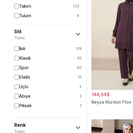
Takım
133
Tulum
8
Pantolon
148
Stil
Etek
19
Tümü
Pantolon Etek
2
İkili
128
Bluz & Gömlek
15
Klasik
65
Kazak
7
Spor
60
Eşofman
67
Etekli
16
Şal
6
Üçlü
4
Bone
15
144,64$
Abiye
3
Ferace
126
Beyza
Mürdüm Plise İ
Piliseli
2
Kap & Pardesü
23
Trençkot
32
Renk
Hırka
4
Tümü