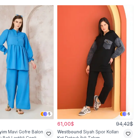
5
6
61,00$
94,42$
iyim
Mavi Gofre Balon
Westbound
Siyah Spor Kolları
 Beli Lastikli Cepli
Kot Detaylı İkili Takım