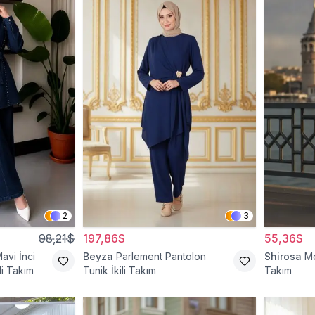
2
3
98,21$
197,86$
55,36$
avi İnci
Beyza
Parlement Pantolon
Shirosa
Mo
li Takım
Tunik İkili Takım
Takım