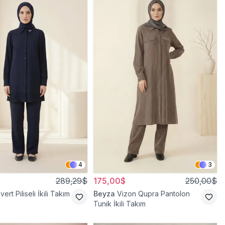
4
3
289,29$
175,00$
250,00$
vert Piliseli İkili Takım
Beyza
Vizon Qupra Pantolon
Tunik İkili Takım