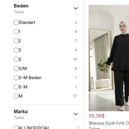
Beden
Tümü
Standart
2
1
8
2
7
3
4
S
14
S/M
9
S-M Beden
1
S-M
1
M
17
L
16
Marka
L/XL
8
55,36$
Tümü
Shirosa
Siyah Fırfır De
XL/L
1
ALLİNOFFİCİAL
2
Takım