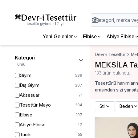
tesettür giyimde 12. yıl
Yeni Gelenler
Elbise
Abiye Elbise
Devr-i Tesettür
ME
Kategori
MEKSİLA Ta
Tümü
133 ürün bulundu.
Giyim
589
Tesettürlü hanımları
Dış Giyim
287
arasından sizi yansıt
Aksesuar
21
Tesettür Mayo
284
Stil
Beden
Elbise
107
Abiye Elbise
47
Tunik
55