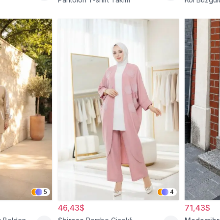
Tesettür İk
5
4
46,43$
71,43$