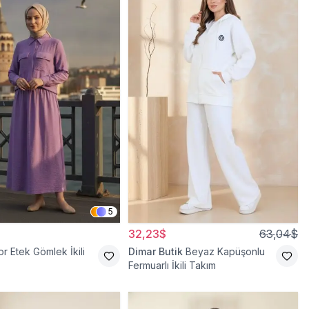
5
32,23$
63,04$
r Etek Gömlek İkili
Dimar Butik
Beyaz Kapüşonlu
Fermuarlı İkili Takım