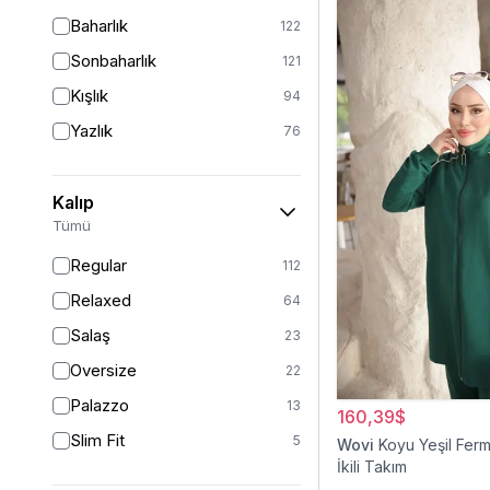
Baharlık
122
Sonbaharlık
121
Kışlık
94
Yazlık
76
Kalıp
Tümü
Regular
112
Relaxed
64
Salaş
23
Oversize
22
Palazzo
13
160,39$
Slim Fit
5
Wovi
Koyu Yeşil Ferm
İkili Takım