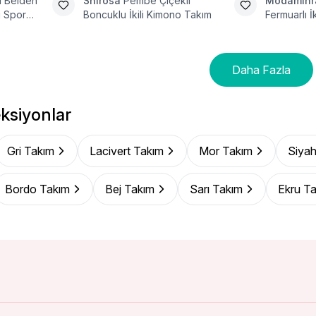
lı Belden
Shirosa
Pembe Çiçekli
Modamih
i Spor
Boncuklu İkili Kimono Takım
Fermuarlı İ
Daha Fazla
ksiyonlar
Gri Takım
Lacivert Takım
Mor Takım
Siyah
Bordo Takım
Bej Takım
Sarı Takım
Ekru T