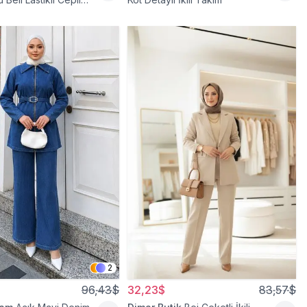
ili Takım
2
96,43$
32,23$
83,57$