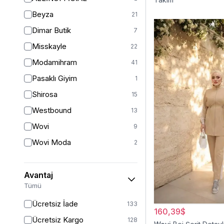
L-XL
1
Beyza
21
XL
15
Dimar Butik
7
XL-XXL
1
Misskayle
22
2XL
5
Modamihram
41
2XL/3XL
4
Pasaklı Giyim
1
36
2
Shirosa
15
38
56
Westbound
13
STANDART
2
Wovi
9
1 (38-40-42)
1
Wovi Moda
2
40
77
42
66
Avantaj
42/44
15
Tümü
44
61
Ücretsiz İade
133
160,39$
46
54
Ücretsiz Kargo
128