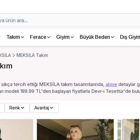
Takım
Ferace
Giyim
Büyük Beden
Dış Giyi
KSİLA
MEKSİLA Takım
kım
n sıkça tercih ettiği MEKSİLA takım tasarımlarında,
abiye
detaylar g
an modeli 189.99 TL'den başlayan fiyatlarla Devr-i Tesettür'de bulun 
Renk
Avantaj