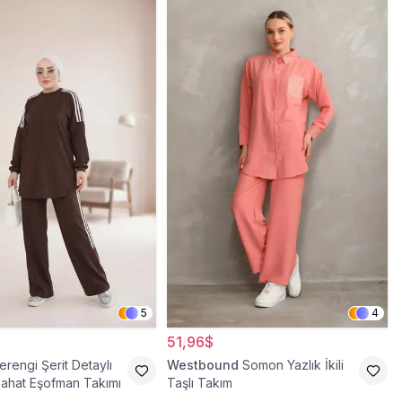
5
4
51,96$
rengi Şerit Detaylı
Westbound
Somon Yazlık İkili
ahat Eşofman Takımı
Taşlı Takım