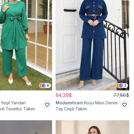
9
2
64,29$
77,86$
Yeşil Yandan
Modamihram
Koyu Mavi Denim
kili Tesettür Takım
Taş Cepli Takım