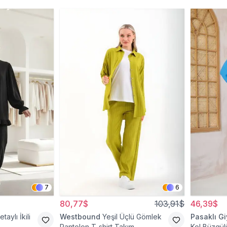
7
6
80,77$
103,91$
46,39$
taylı İkili
Westbound
Yeşil Üçlü Gömlek
Pasaklı G
Pantolon T-shirt Takım
Kol Büzgülü