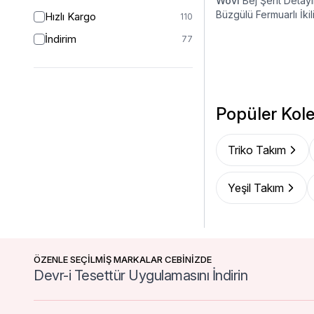
Wovi
Bej Şerit Detay
2 (44-46)
1
Büzgülü Fermuarlı İkil
Hızlı Kargo
110
Eşofman Takımı
46/48
16
İndirim
77
48
50
50
53
52
28
Popüler Kole
54
1
54/56
1
Triko Takım
Yeşil Takım
ÖZENLE SEÇİLMİŞ MARKALAR CEBİNİZDE
Devr-i Tesettür Uygulamasını İndirin