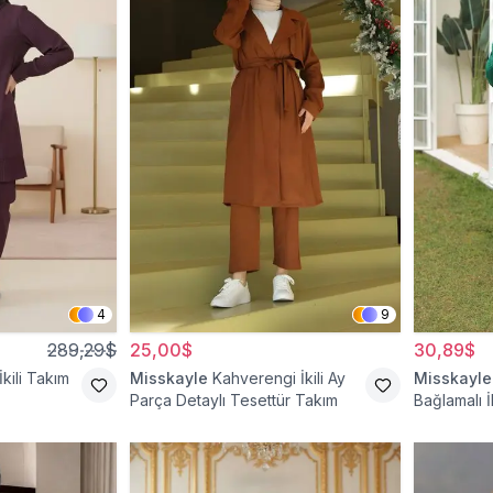
4
9
289,29$
25,00$
30,89$
kili Takım
Misskayle
Kahverengi İkili Ay
Misskayle
Parça Detaylı Tesettür Takım
Bağlamalı İ