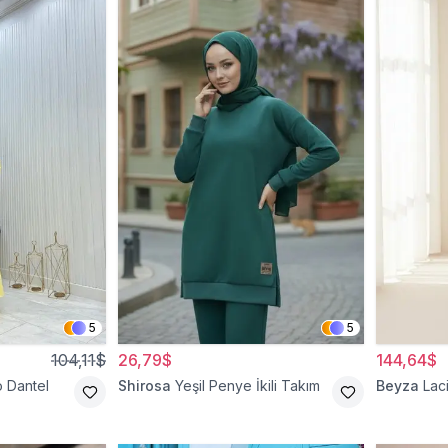
5
5
104,11$
26,79$
144,64$
o Dantel
Shirosa
Yeşil Penye İkili Takım
Beyza
Laci