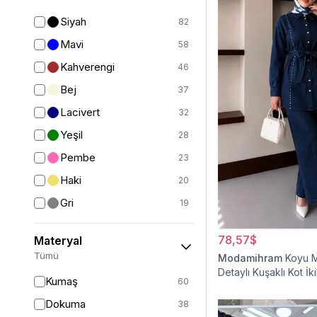
Yelek
12
Siyah
82
Ceket
24
Mavi
58
Mont
20
Kahverengi
46
Kız Çocuk Elbise
19
Bej
37
Kız Çocuk Giyim
32
Lacivert
32
Panço
5
Yeşil
28
Kaban
41
Pembe
23
Tam Kapalı Mayo
225
Haki
20
Yarım Kapalı Mayo
59
Gri
19
Kız Çocuk Pantolon
5
Bordo
16
78,57$
Materyal
Kız Çocuk Takım
6
Mor
9
Tümü
Modamihram
Koyu M
Kız Çocuk Etek
2
Beyaz
9
Detaylı Kuşaklı Kot İki
Kumaş
60
Ekru
7
Dokuma
38
Turuncu
5