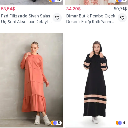
53,54$
34,29$
50,71$
Fzd Filizzade
Siyah Salaş
Dimar Butik
Pembe Çiçek
Üç Şerit Aksesuar Detaylı
Desenli Eteği Katlı Yarım
Kloş Elbise
Düğmeli Elbise
5
4