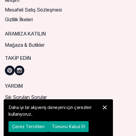
İletişim
Mesafeli Satış Sözleşmesi
Gizlilik İlkeleri
ARAMIZA KATILIN
Mağaza & Butikler
TAKIP EDIN
YARDIM
Sık Sorulan Sorular
Nasıl Sipariş Verebilirim?
Daha iyi bir alışveriş deneyimi için çerezleri
kullanıyoruz.
Kargo ve Teslimat
İade, İptal ve Değişim
Çerez Tercihleri
Tümünü Kabul Et