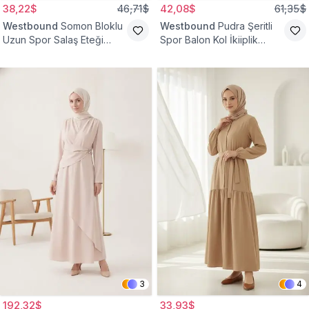
38,22$
46,71$
42,08$
61,35$
Westbound
Somon Bloklu
Westbound
Pudra Şeritli
Uzun Spor Salaş Eteği
Spor Balon Kol İkiiplik
Fırfırlı Tesettür Elbise
Tesettür Elbise
3
4
192,32$
33,93$