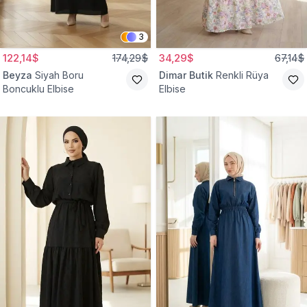
3
122,14$
174,29$
34,29$
67,14$
Beyza
Siyah Boru
Dimar Butik
Renkli Rüya
Boncuklu Elbise
Elbise