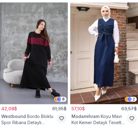
8
2
42,08$
61,35$
57,10$
63,57$
Westbound
Bordo Bloklu
Modamihram
Koyu Mavi
Spor Ribana Detaylı
Kot Kemer Detaylı Tesettür
Tesettür Elbise
Elbise