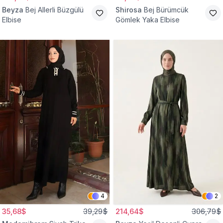
Beyza
Bej Allerli Büzgülü
Shirosa
Bej Bürümcük
Elbise
Gömlek Yaka Elbise
4
2
35,68$
39,29$
214,64$
306,79$