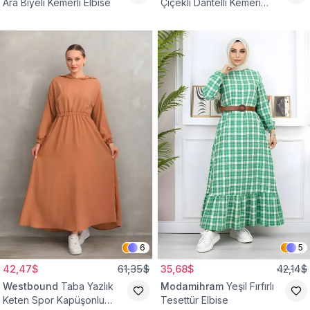
Ara Biyeli Kemerli Elbise
Çiçekli Dantelli Kemeri
Çiçekli Elbise
6
5
42,47$
61,35$
35,68$
42,14$
Westbound
Taba Yazlık
Modamihram
Yeşil Fırfırlı
Keten Spor Kapüşonlu
Tesettür Elbise