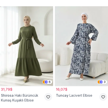
Belden Büzgülü Cepli
Tesettür Elbise
6
3
31,79$
16,07$
Shirosa
Haki Bürümcük
Tuncay
Lacivert Elbise
Kumaş Kuşaklı Elbise