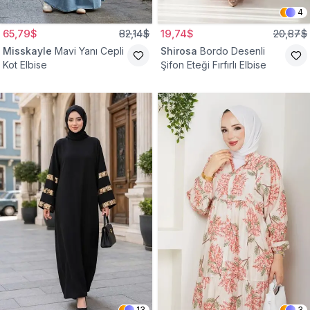
4
65,79$
82,14$
19,74$
20,87$
Misskayle
Mavi Yanı Cepli
Shirosa
Bordo Desenli
Kot Elbise
Şifon Eteği Fırfırlı Elbise
13
3