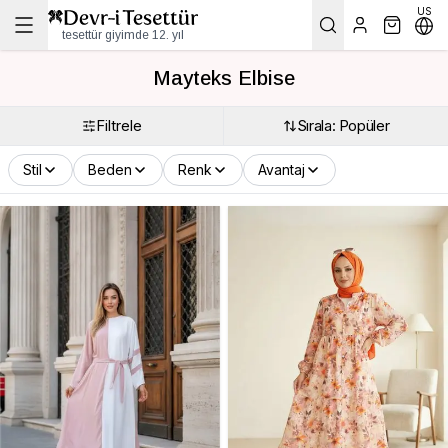
US
tesettür giyimde 12. yıl
Mayteks Elbise
Filtrele
Sırala: Popüler
Stil
Beden
Renk
Avantaj