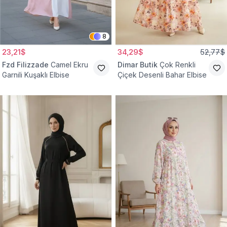
8
23,21$
34,29$
52,77$
Fzd Filizzade
Camel Ekru
Dimar Butik
Çok Renkli
Garnili Kuşaklı Elbise
Çiçek Desenli Bahar Elbise