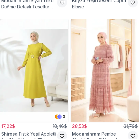
Modamihram
Siyah Triko
Beyza
Yeşil Desenli Cupra
Düğme Detaylı Tesettür
Elbise
Elbise
3
17,22$
18,46$
28,53$
31,79$
Shirosa
Fıstık Yeşil Apoletli
Modamihram
Pembe