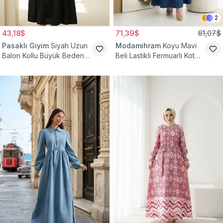
2
43,18$
71,39$
81,07$
Pasaklı Giyim
Siyah Uzun
Modamihram
Koyu Mavi
Balon Kollu Büyük Beden
Beli Lastikli Fermuarlı Kot
Tesettür Elbise
Elbise