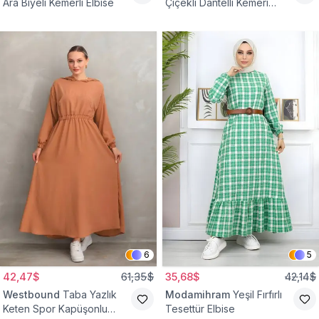
Ara Biyeli Kemerli Elbise
Çiçekli Dantelli Kemeri
Çiçekli Elbise
6
5
42,47$
61,35$
35,68$
42,14$
Westbound
Taba Yazlık
Modamihram
Yeşil Fırfırlı
Keten Spor Kapüşonlu
Tesettür Elbise