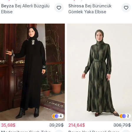
Beyza
Bej Allerli Büzgülü
Shirosa
Bej Bürümcük
Elbise
Gömlek Yaka Elbise
4
2
35,68$
39,29$
214,64$
306,79$