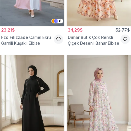
8
23,21$
34,29$
52,77$
Fzd Filizzade
Camel Ekru
Dimar Butik
Çok Renkli
Garnili Kuşaklı Elbise
Çiçek Desenli Bahar Elbise