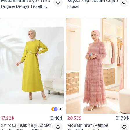
Modamihram
Siyah Triko
Beyza
Yeşil Desenli Cupra
Düğme Detaylı Tesettür
Elbise
Elbise
3
17,22$
18,46$
28,53$
31,79$
Shirosa
Fıstık Yeşil Apoletli
Modamihram
Pembe