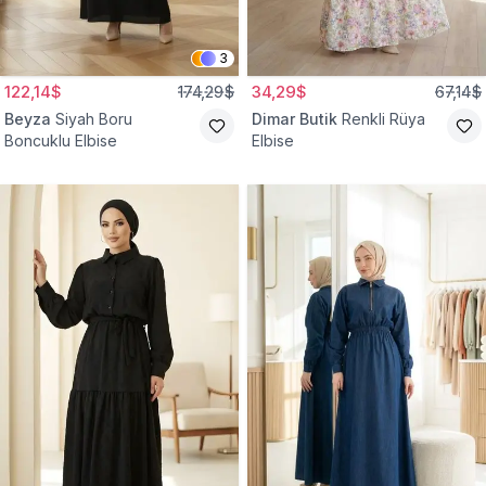
3
122,14$
174,29$
34,29$
67,14$
Beyza
Siyah Boru
Dimar Butik
Renkli Rüya
Boncuklu Elbise
Elbise