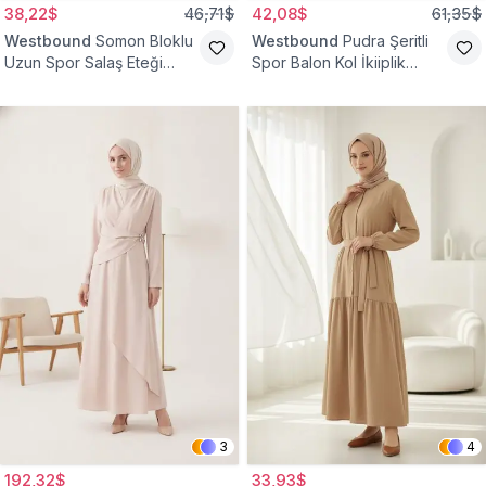
38,22$
46,71$
42,08$
61,35$
Westbound
Somon Bloklu
Westbound
Pudra Şeritli
Uzun Spor Salaş Eteği
Spor Balon Kol İkiiplik
Fırfırlı Tesettür Elbise
Tesettür Elbise
3
4
192,32$
33,93$