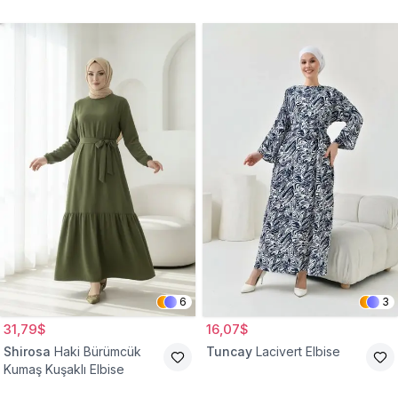
Belden Büzgülü Cepli
Tesettür Elbise
6
3
31,79$
16,07$
Shirosa
Haki Bürümcük
Tuncay
Lacivert Elbise
Kumaş Kuşaklı Elbise