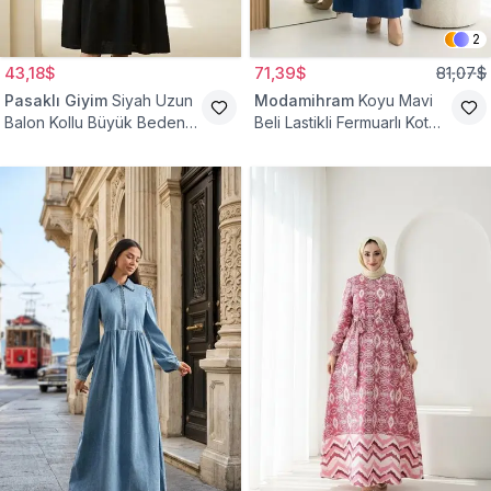
2
43,18$
71,39$
81,07$
Pasaklı Giyim
Siyah Uzun
Modamihram
Koyu Mavi
Balon Kollu Büyük Beden
Beli Lastikli Fermuarlı Kot
Tesettür Elbise
Elbise