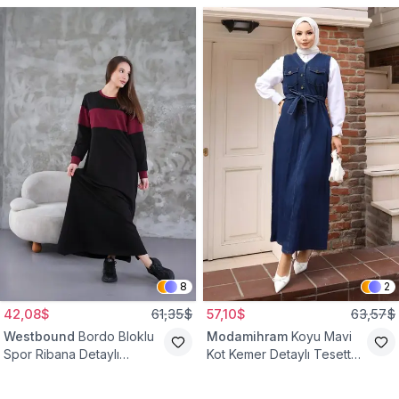
8
2
42,08$
61,35$
57,10$
63,57$
Westbound
Bordo Bloklu
Modamihram
Koyu Mavi
Spor Ribana Detaylı
Kot Kemer Detaylı Tesettür
Tesettür Elbise
Elbise