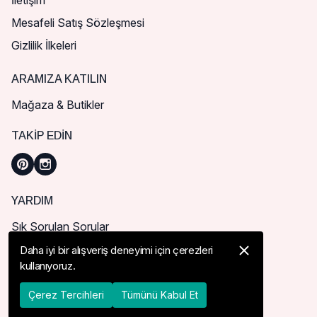
İletişim
Mesafeli Satış Sözleşmesi
Gizlilik İlkeleri
ARAMIZA KATILIN
Mağaza & Butikler
TAKIP EDIN
YARDIM
Sık Sorulan Sorular
Nasıl Sipariş Verebilirim?
Daha iyi bir alışveriş deneyimi için çerezleri
kullanıyoruz.
Kargo ve Teslimat
İade, İptal ve Değişim
Çerez Tercihleri
Tümünü Kabul Et