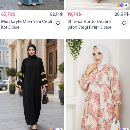
4
65,79$
82,14$
19,74$
20,87$
Misskayle
Mavi Yanı Cepli
Shirosa
Bordo Desenli
Kot Elbise
Şifon Eteği Fırfırlı Elbise
13
3