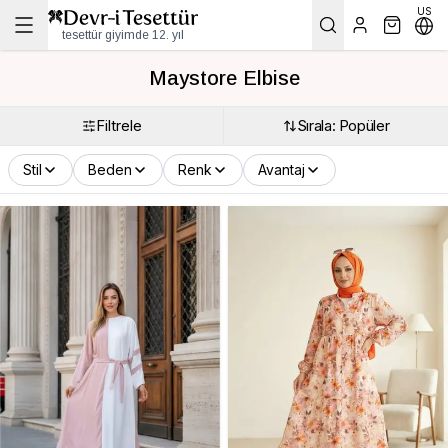
US
tesettür giyimde 12. yıl
Maystore Elbise
Filtrele
Sırala: Popüler
Stil
Beden
Renk
Avantaj