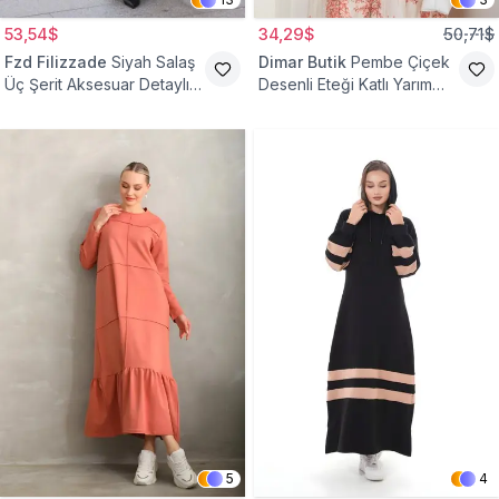
53,54$
34,29$
50,71$
Fzd Filizzade
Siyah Salaş
Dimar Butik
Pembe Çiçek
Üç Şerit Aksesuar Detaylı
Desenli Eteği Katlı Yarım
Kloş Elbise
Düğmeli Elbise
5
4