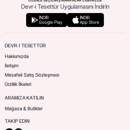
ÖZENLE SEÇİLMİŞ MARKALAR CEBİNİZDE
Devr-i Tesettür Uygulamasını İndirin
İNDİR
İNDİR
Google Play
App Store
DEVR-I TESETTÜR
Hakkımızda
İletişim
Mesafeli Satış Sözleşmesi
Gizlilik İlkeleri
ARAMIZA KATILIN
Mağaza & Butikler
TAKIP EDIN