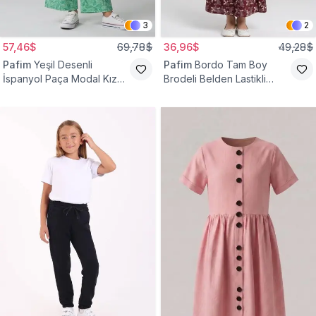
3
2
57,46$
69,78$
36,96$
49,28$
Pafim
Yeşil Desenli
Pafim
Bordo Tam Boy
İspanyol Paça Modal Kız
Brodeli Belden Lastikli
Çocuk Takım
Pamuk Kız Çocuk Etek