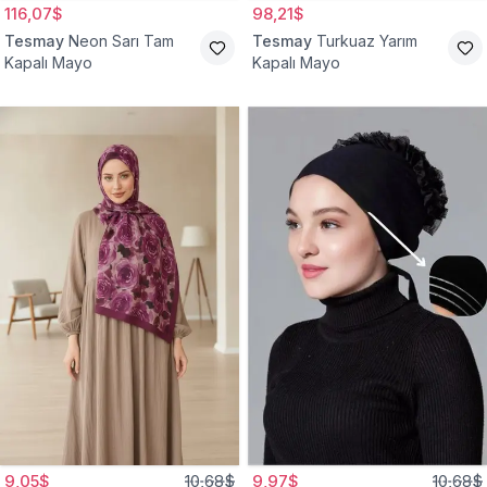
116,07$
98,21$
Tesmay
Neon Sarı Tam
Tesmay
Turkuaz Yarım
Kapalı Mayo
Kapalı Mayo
9,05$
10,68$
9,97$
10,68$