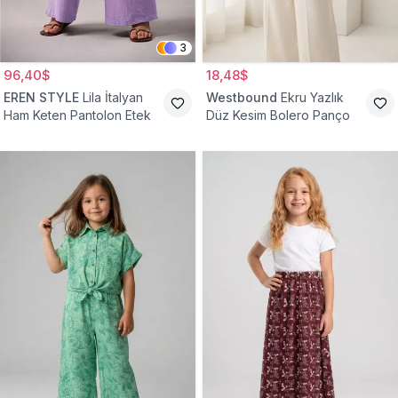
3
96,40$
18,48$
EREN STYLE
Lila İtalyan
Westbound
Ekru Yazlık
Ham Keten Pantolon Etek
Düz Kesim Bolero Panço