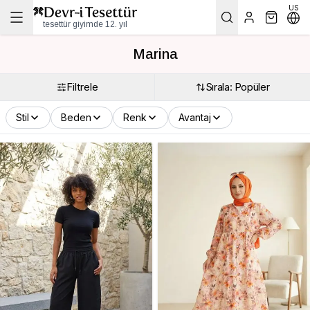
US
tesettür giyimde 12. yıl
Marina
Filtrele
Sırala: Popüler
Stil
Beden
Renk
Avantaj