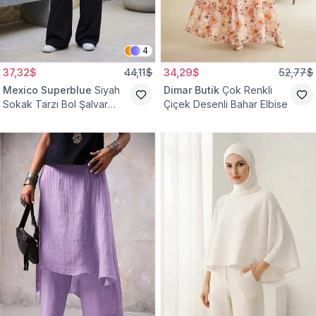
4
37,32$
44,11$
34,29$
52,77$
Mexico Superblue
Siyah
Dimar Butik
Çok Renkli
Sokak Tarzı Bol Şalvar
Çiçek Desenli Bahar Elbise
Pantolon