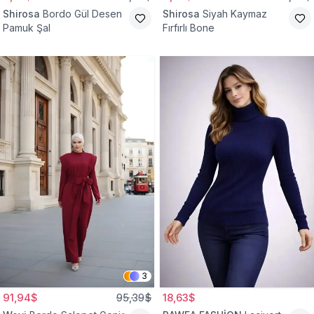
Shirosa
Bordo Gül Desen
Shirosa
Siyah Kaymaz
Pamuk Şal
Fırfırlı Bone
3
91,94$
95,39$
18,63$