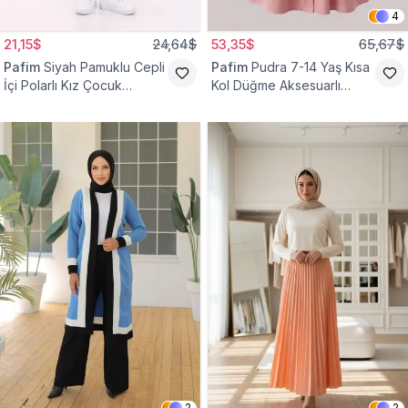
4
21,15$
24,64$
53,35$
65,67$
Pafim
Siyah Pamuklu Cepli
Pafim
Pudra 7-14 Yaş Kısa
İçi Polarlı Kız Çocuk
Kol Düğme Aksesuarlı
Eşofman Altı
Pamuk Kız Çocuk Elbise
2
2