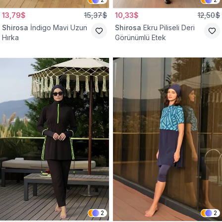
13,79$
15,37$
10,33$
12,50$
Shirosa
İndigo Mavi Uzun
Shirosa
Ekru Piliseli Deri
Hırka
Görünümlü Etek
2
2