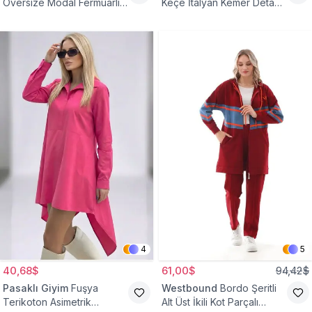
Oversize Modal Fermuarlı
Keçe İtalyan Kemer Detaylı
Sweat Tunik
Yelek
4
5
40,68$
61,00$
94,42$
Pasaklı Giyim
Fuşya
Westbound
Bordo Şeritli
Terikoton Asimetrik
Alt Üst İkili Kot Parçalı