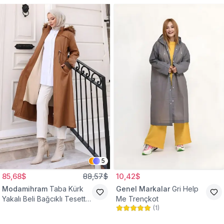
5
85,68$
88,57$
10,42$
Modamihram
Taba Kürk
Genel Markalar
Gri Help
Yakalı Beli Bağcıklı Tesettür
Me Trençkot
(
1
)
Mont