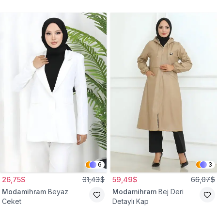
Gömlek Tunik
Eşofman Takım
6
3
26,75$
31,43$
59,49$
66,07$
Modamihram
Beyaz
Modamihram
Bej Deri
Ceket
Detaylı Kap