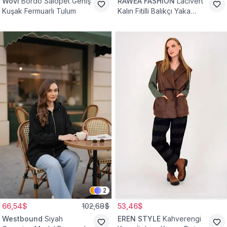
Wovi
Bordo Salopet Geniş
RAWEA FASHİON
Lacivert
Kuşak Fermuarlı Tulum
Kalın Fitilli Balıkçı Yaka
Pamuklu Triko Kazak
2
66,54$
102,68$
53,46$
Westbound
Siyah
EREN STYLE
Kahverengi