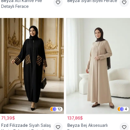
Beyza
Acı Kahve Pile
Beyza
Siyah Biyeli Ferace
Detaylı Ferace
12
4
71,39$
137,86$
Fzd Filizzade
Siyah Salaş
Beyza
Bej Aksesuarlı