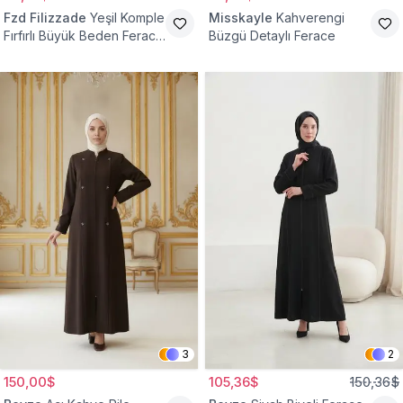
Fzd Filizzade
Yeşil Komple
Misskayle
Kahverengi
Fırfırlı Büyük Beden Ferace
Büzgü Detaylı Ferace
Elbise
3
2
150,00$
105,36$
150,36$