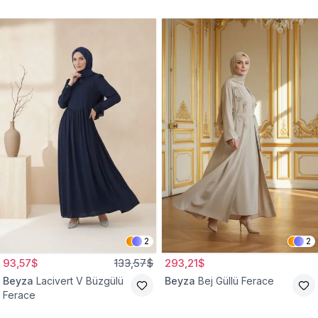
2
2
93,57$
133,57$
293,21$
Beyza
Lacivert V Büzgülü
Beyza
Bej Güllü Ferace
Ferace