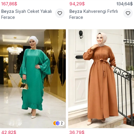
167,86$
94,29$
134,64$
Beyza
Siyah Ceket Yakalı
Beyza
Kahverengi Fırfırlı
Ferace
Ferace
2
42,82$
36,79$