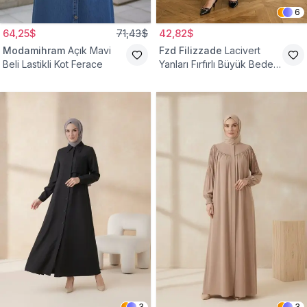
6
64,25$
71,43$
42,82$
Modamihram
Açık Mavi
Fzd Filizzade
Lacivert
Beli Lastikli Kot Ferace
Yanları Fırfırlı Büyük Beden
Elbise Ferace
3
3