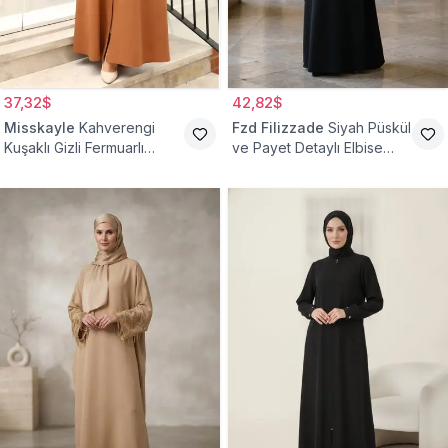
37,32$
42,82$
Misskayle
Kahverengi
Fzd Filizzade
Siyah Püskül
Kuşaklı Gizli Fermuarlı
ve Payet Detaylı Elbise
Ferace
Ferace