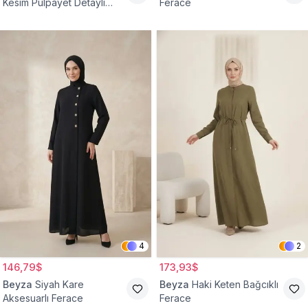
Kesim Pulpayet Detaylı
Ferace
Fermuarlı Ferace
4
2
146,79$
173,93$
Beyza
Siyah Kare
Beyza
Haki Keten Bağcıklı
Aksesuarlı Ferace
Ferace