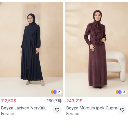
2
3
112,50$
160,71$
243,21$
Beyza
Lacivert Nervürlü
Beyza
Mürdüm İpek Cupra
Ferace
Ferace