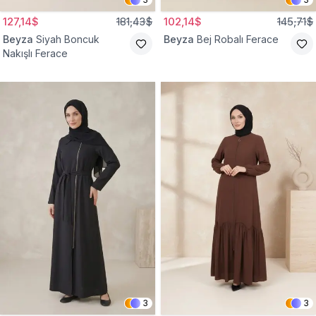
127,14$
181,43$
102,14$
145,71$
Beyza
Siyah Boncuk
Beyza
Bej Robalı Ferace
Nakışlı Ferace
3
3