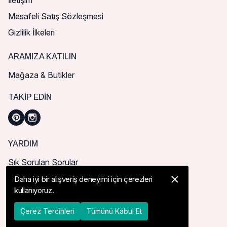
İletişim
Mesafeli Satış Sözleşmesi
Gizlilik İlkeleri
ARAMIZA KATILIN
Mağaza & Butikler
TAKIP EDIN
YARDIM
Sık Sorulan Sorular
Nasıl Sipariş Verebilirim?
Daha iyi bir alışveriş deneyimi için çerezleri
kullanıyoruz.
Kargo ve Teslimat
İade, İptal ve Değişim
Çerez Tercihleri
Tümünü Kabul Et