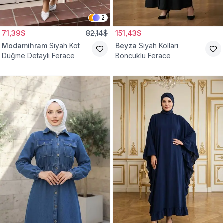
2
71,39$
82,14$
151,43$
Modamihram
Siyah Kot
Beyza
Siyah Kolları
Düğme Detaylı Ferace
Boncuklu Ferace