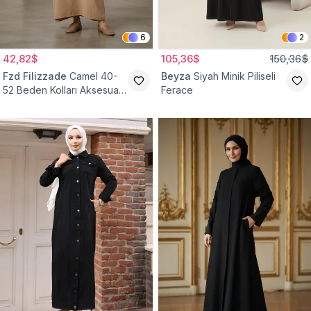
6
2
42,82$
105,36$
150,36$
Fzd Filizzade
Camel 40-
Beyza
Siyah Minik Piliseli
52 Beden Kolları Aksesuar
Ferace
Detaylı Elbise Ferace