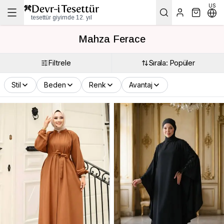
US
tesettür giyimde 12. yıl
Mahza Ferace
Filtrele
Sırala: Popüler
Stil
Beden
Renk
Avantaj