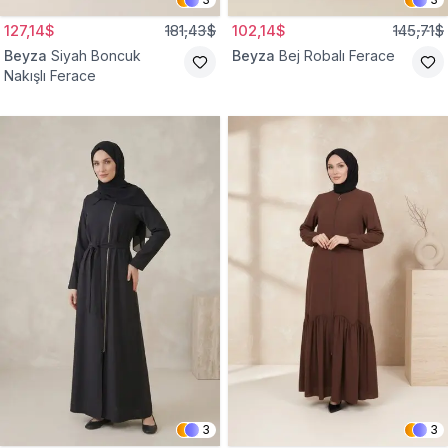
127,14$
181,43$
102,14$
145,71$
Beyza
Siyah Boncuk
Beyza
Bej Robalı Ferace
Nakışlı Ferace
3
3