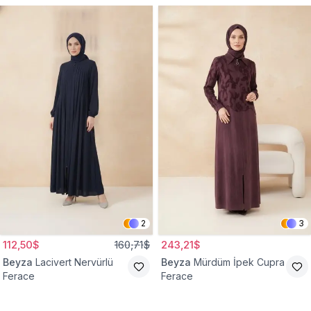
2
3
112,50$
160,71$
243,21$
Beyza
Lacivert Nervürlü
Beyza
Mürdüm İpek Cupra
Ferace
Ferace