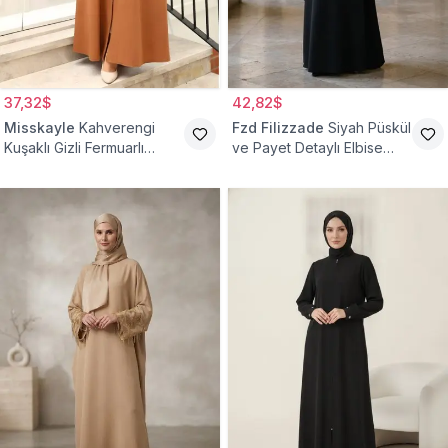
37,32$
42,82$
Misskayle
Kahverengi
Fzd Filizzade
Siyah Püskül
Kuşaklı Gizli Fermuarlı
ve Payet Detaylı Elbise
Ferace
Ferace