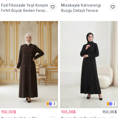
Fzd Filizzade
Yeşil Komple
Misskayle
Kahverengi
Fırfırlı Büyük Beden Ferace
Büzgü Detaylı Ferace
Elbise
3
2
150,00$
105,36$
150,36$