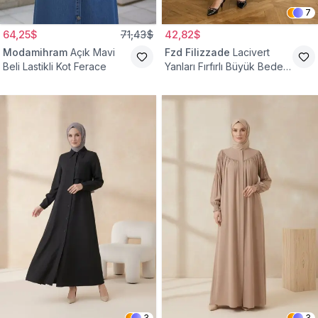
7
64,25$
71,43$
42,82$
Modamihram
Açık Mavi
Fzd Filizzade
Lacivert
Beli Lastikli Kot Ferace
Yanları Fırfırlı Büyük Beden
Elbise Ferace
3
3