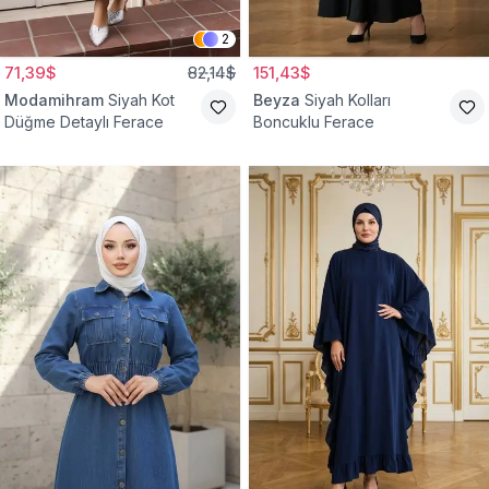
2
71,39$
82,14$
151,43$
Modamihram
Siyah Kot
Beyza
Siyah Kolları
Düğme Detaylı Ferace
Boncuklu Ferace