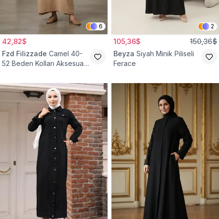
6
2
42,82$
105,36$
150,36$
Fzd Filizzade
Camel 40-
Beyza
Siyah Minik Piliseli
52 Beden Kolları Aksesuar
Ferace
Detaylı Elbise Ferace