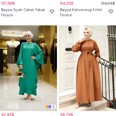
167,86$
94,29$
134,64$
Beyza
Siyah Ceket Yakalı
Beyza
Kahverengi Fırfırlı
Ferace
Ferace
2
42,82$
36,79$