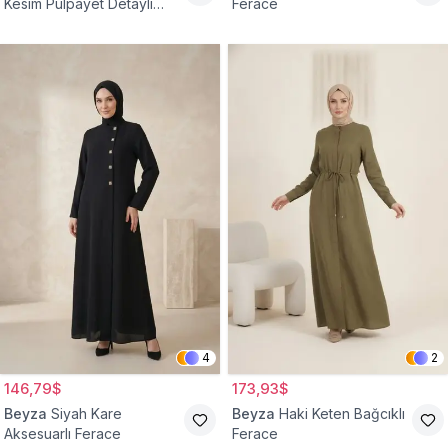
Kesim Pulpayet Detaylı
Ferace
Fermuarlı Ferace
4
2
146,79$
173,93$
Beyza
Siyah Kare
Beyza
Haki Keten Bağcıklı
Aksesuarlı Ferace
Ferace