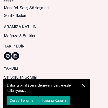
İletişim
Mesafeli Satış Sözleşmesi
Gizlilik İlkeleri
ARAMIZA KATILIN
Mağaza & Butikler
TAKIP EDIN
YARDIM
Sık Sorulan Sorular
Nasıl Sipariş Verebilirim?
Daha iyi bir alışveriş deneyimi için çerezleri
kullanıyoruz.
Kargo ve Teslimat
İade, İptal ve Değişim
Çerez Tercihleri
Tümünü Kabul Et