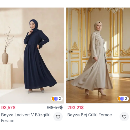
2
2
93,57$
133,57$
293,21$
Beyza
Lacivert V Büzgülü
Beyza
Bej Güllü Ferace
Ferace