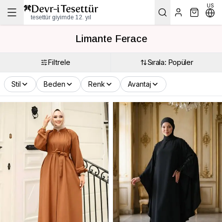
US
tesettür giyimde 12. yıl
Limante Ferace
Filtrele
Sırala: Popüler
Stil
Beden
Renk
Avantaj