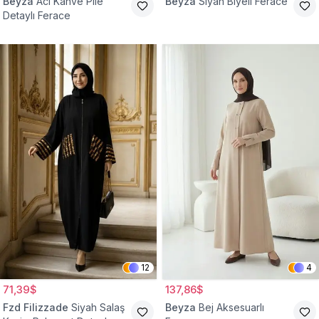
Beyza
Acı Kahve Pile
Beyza
Siyah Biyeli Ferace
Detaylı Ferace
12
4
71,39$
137,86$
Fzd Filizzade
Siyah Salaş
Beyza
Bej Aksesuarlı