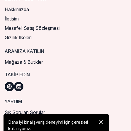
Hakkımızda
İletişim
Mesafeli Satış Sözleşmesi
Gizlilik İlkeleri
ARAMIZA KATILIN
Mağaza & Butikler
TAKIP EDIN
YARDIM
Sık Sorulan Sorular
Nasıl Sipariş Verebilirim?
Daha iyi bir alışveriş deneyimi için çerezleri
kullanıyoruz.