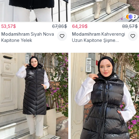
2
53,57$
67,86$
64,29$
88,57$
Modamihram
Siyah Nova
Modamihram
Kahverengi
Kapitone Yelek
Uzun Kapitone Şişme
Yelek