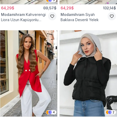
64,29$
88,57$
64,29$
132,14$
Modamihram
Kahverengi
Modamihram
Siyah
Liora Uzun Kapüşonlu
Baklava Desenli Yelek
Yelek
4
2