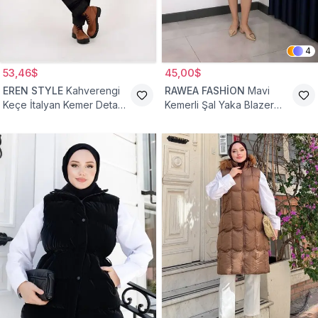
4
53,46$
45,00$
EREN STYLE
Kahverengi
RAWEA FASHİON
Mavi
Keçe İtalyan Kemer Detaylı
Kemerli Şal Yaka Blazer
Yelek
Tesettür Yelek