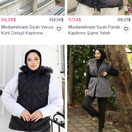
64,29$
132,14$
57,14$
98,21$
Modamihram
Siyah Venza
Modamihram
Siyah Parlak
Kürk Detaylı Kapitone
Kapitone Şişme Yelek
Yelek