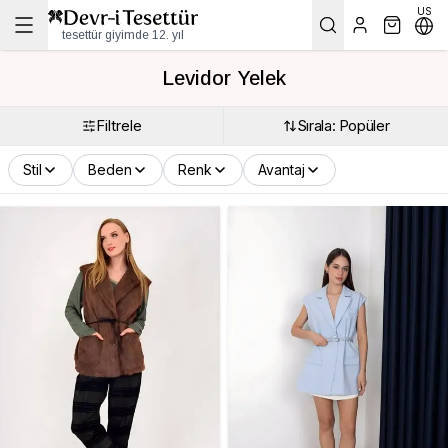
US
tesettür giyimde 12. yıl
Levidor Yelek
Filtrele
Sırala: Popüler
Stil
Beden
Renk
Avantaj