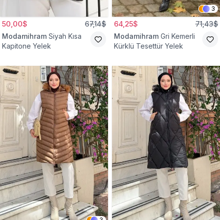
3
50,00$
67,14$
64,25$
71,43$
Modamihram
Siyah Kısa
Modamihram
Gri Kemerli
Kapitone Yelek
Kürklü Tesettür Yelek
3