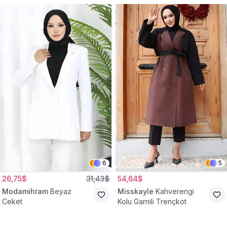
6
5
26,75$
31,43$
54,64$
Modamihram
Beyaz
Misskayle
Kahverengi
Ceket
Kolu Garnili Trençkot