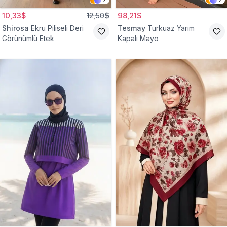
10,33$
12,50$
98,21$
Shirosa
Ekru Piliseli Deri
Tesmay
Turkuaz Yarım
Görünümlü Etek
Kapalı Mayo