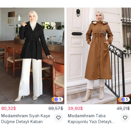
Yelek
Bağcıklı Kap
5
5
80,32$
88,57$
39,60$
48,21$
Modamihram
Siyah Kaşe
Modamihram
Taba
Düğme Detaylı Kaban
Kapüşonlu Yazı Detaylı
Mont