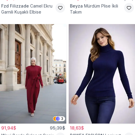
Fzd Filizzade
Camel Ekru
Beyza
Mürdüm Plise İkili
Garnili Kuşaklı Elbise
Takım
3
91,94$
95,39$
18,63$