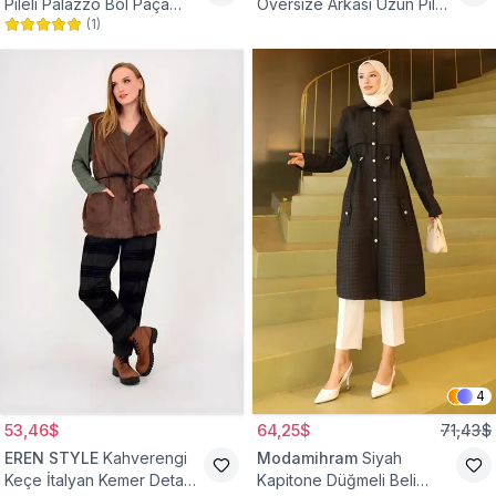
Pileli Palazzo Bol Paça
Oversize Arkası Uzun Pileli
(
1
)
Yüksek Bel Tesettür
Kollu Keten Gömlek Tunik
Pantolon
4
53,46$
64,25$
71,43$
EREN STYLE
Kahverengi
Modamihram
Siyah
Keçe İtalyan Kemer Detaylı
Kapitone Düğmeli Beli