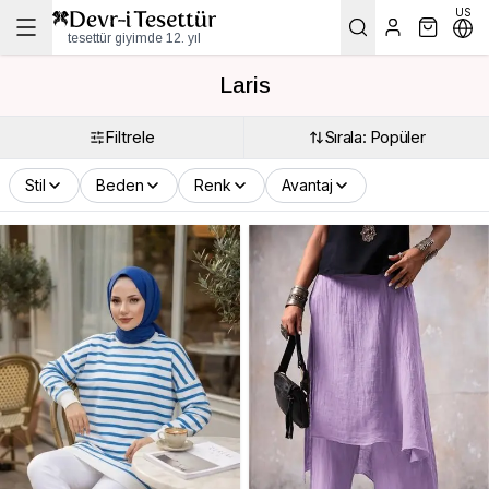
US
tesettür giyimde 12. yıl
Laris
Filtrele
Sırala: Popüler
Stil
Beden
Renk
Avantaj