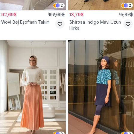
2
2
92,69$
102,00$
13,79$
15,37$
Wovi
Bej Eşofman Takım
Shirosa
İndigo Mavi Uzun
Hırka
2
2