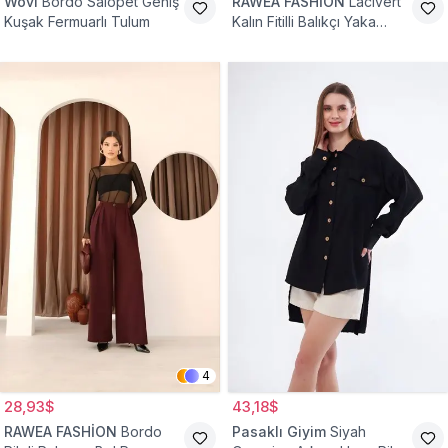
Wovi
Bordo Salopet Geniş
RAWEA FASHİON
Lacivert
Kuşak Fermuarlı Tulum
Kalın Fitilli Balıkçı Yaka
Pamuklu Triko Kazak
4
28,93$
43,18$
RAWEA FASHİON
Bordo
Pasaklı Giyim
Siyah