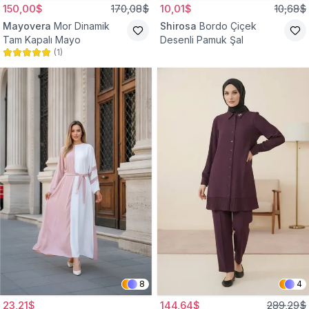
150,00$
170,08$
10,01$
10,68$
Mayovera
Mor Dinamik
Shirosa
Bordo Çiçek
Tam Kapalı Mayo
Desenli Pamuk Şal
(
1
)
8
4
23,21$
144,64$
289,29$