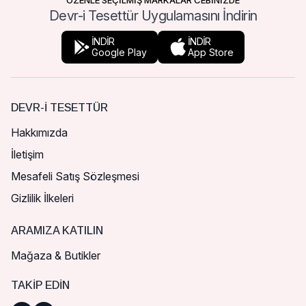
ÖZENLE SEÇİLMİŞ MARKALAR CEBİNİZDE
Devr-i Tesettür Uygulamasını İndirin
İNDİR
İNDİR
Google Play
App Store
DEVR-I TESETTÜR
Hakkımızda
İletişim
Mesafeli Satış Sözleşmesi
Gizlilik İlkeleri
ARAMIZA KATILIN
Mağaza & Butikler
TAKIP EDIN