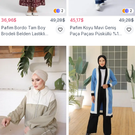
2
2
36,96$
49,28$
45,17$
49,28$
Pafim
Bordo Tam Boy
Pafim
Koyu Mavi Geniş
Brodeli Belden Lastikli
Paça Paçası Püsküllü %100
Pamuk Kız Çocuk Etek
Pamuk Kız Çocuk Kot
Pantolon