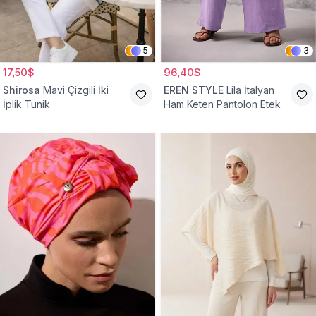
5
3
17,50$
96,40$
Shirosa
Mavi Çizgili İki
EREN STYLE
Lila İtalyan
İplik Tunik
Ham Keten Pantolon Etek