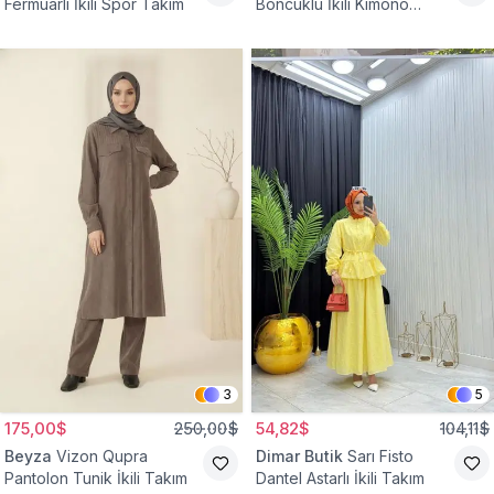
Fermuarlı İkili Spor Takım
Boncuklu İkili Kimono
Takım
3
5
175,00$
250,00$
54,82$
104,11$
Beyza
Vizon Qupra
Dimar Butik
Sarı Fisto
Pantolon Tunik İkili Takım
Dantel Astarlı İkili Takım