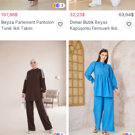
3
197,86$
32,23$
63,04$
Beyza
Parlement Pantolon
Dimar Butik
Beyaz
Tunik İkili Takım
Kapüşonlu Fermuarlı İkili
Takım
5
5