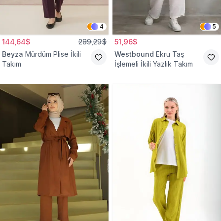
4
5
144,64$
289,29$
51,96$
Beyza
Mürdüm Plise İkili
Westbound
Ekru Taş
Takım
İşlemeli İkili Yazlık Takım