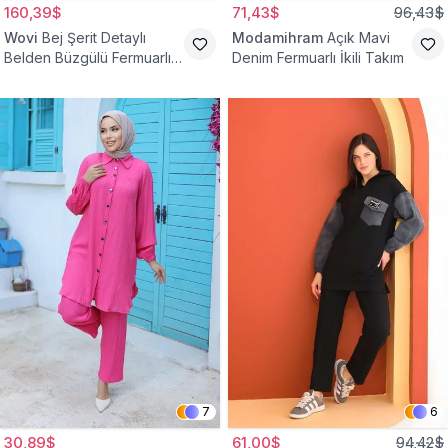
160,39$
71,43$
96,43$
Wovi
Bej Şerit Detaylı
Modamihram
Açık Mavi
Belden Büzgülü Fermuarlı
Denim Fermuarlı İkili Takım
İkili Spor Eşofman Takımı
7
6
30,89$
61,00$
94,42$