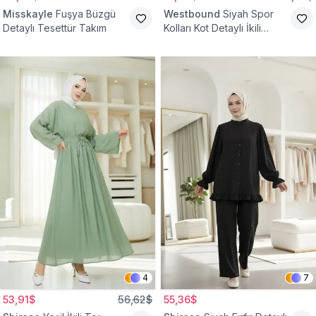
Misskayle
Fuşya Büzgü
Westbound
Siyah Spor
Detaylı Tesettür Takım
Kolları Kot Detaylı İkili
Takım
4
7
53,91$
56,62$
55,36$