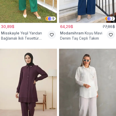
9
2
30,89$
64,29$
77,86$
Misskayle
Yeşil Yandan
Modamihram
Koyu Mavi
Bağlamalı İkili Tesettür
Denim Taş Cepli Takım
Takım