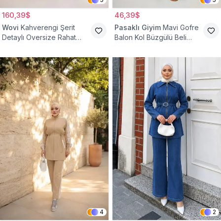
160,39$
46,39$
Wovi
Kahverengi Şerit
Pasaklı Giyim
Mavi Gofre
Detaylı Oversize Rahat
Balon Kol Büzgülü Beli
Eşofman Takımı
Lastikli Cepli Tesettür İkili
Takım
4
2