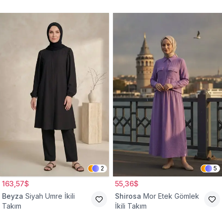
2
5
163,57$
55,36$
Beyza
Siyah Umre İkili
Shirosa
Mor Etek Gömlek
Takım
İkili Takım