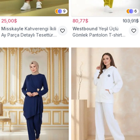
9
6
25,00$
80,77$
103,91$
Misskayle
Kahverengi İkili
Westbound
Yeşil Üçlü
Ay Parça Detaylı Tesettür
Gömlek Pantolon T-shirt
Takım
Takım