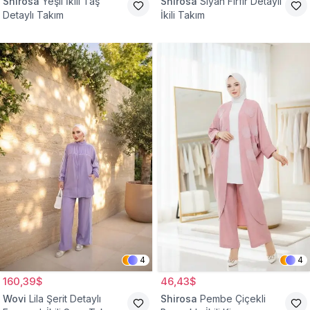
Shirosa
Yeşil İkili Taş
Shirosa
Siyah Fırfır Detaylı
Detaylı Takım
İkili Takım
4
4
160,39$
46,43$
Wovi
Lila Şerit Detaylı
Shirosa
Pembe Çiçekli