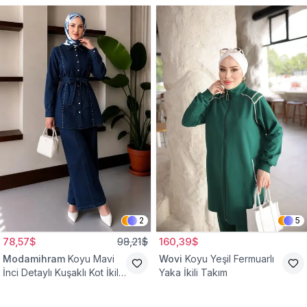
2
5
78,57$
98,21$
160,39$
Modamihram
Koyu Mavi
Wovi
Koyu Yeşil Fermuarlı
İnci Detaylı Kuşaklı Kot İkili
Yaka İkili Takım
Takım