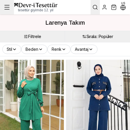
US
tesettür giyimde 12. yıl
Larenya Takım
Filtrele
Sırala: Popüler
Stil
Beden
Renk
Avantaj