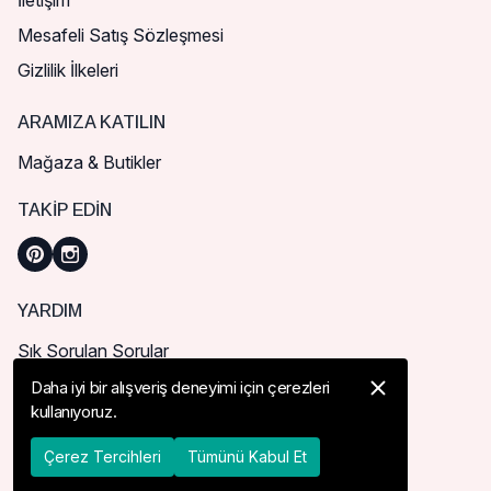
İletişim
Mesafeli Satış Sözleşmesi
Gizlilik İlkeleri
ARAMIZA KATILIN
Mağaza & Butikler
TAKIP EDIN
YARDIM
Sık Sorulan Sorular
Nasıl Sipariş Verebilirim?
Daha iyi bir alışveriş deneyimi için çerezleri
kullanıyoruz.
Kargo ve Teslimat
İade, İptal ve Değişim
Çerez Tercihleri
Tümünü Kabul Et