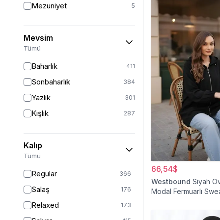
Mezuniyet
5
Mevsim
Tümü
Baharlık
411
Sonbaharlık
384
Yazlık
301
Kışlık
287
Kalıp
Tümü
66,54$
Regular
366
Westbound
Siyah O
Salaş
176
Modal Fermuarlı Swea
Relaxed
173