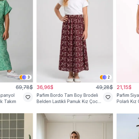
3
2
69,78$
36,96$
49,28$
21,15$
İspanyol
Pafim
Bordo Tam Boy Brodeli
Pafim
Siya
uk Takım
Belden Lastikli Pamuk Kız Çocuk
Polarlı Kız
Etek