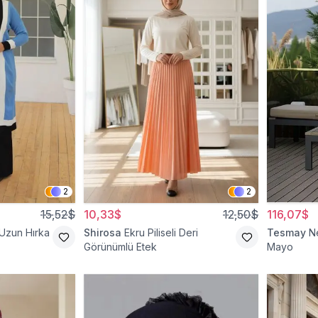
2
2
15,52$
10,33$
12,50$
116,07$
 Uzun Hırka
Shirosa
Ekru Piliseli Deri
Tesmay
N
Görünümlü Etek
Mayo