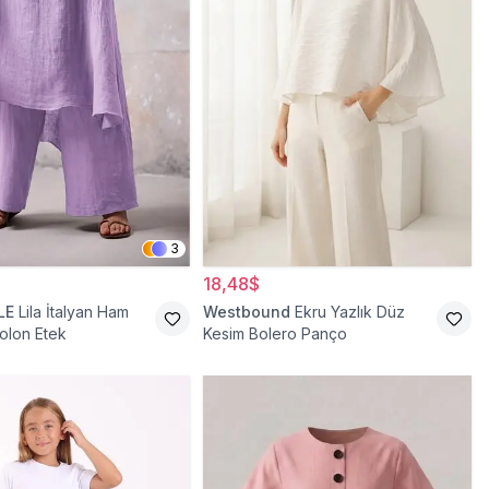
3
18,48$
LE
Lila İtalyan Ham
Westbound
Ekru Yazlık Düz
olon Etek
Kesim Bolero Panço