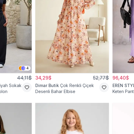
4
44,11$
34,29$
52,77$
96,40$
iyah Sokak
Dimar Butik
Çok Renkli Çiçek
EREN STY
olon
Desenli Bahar Elbise
Keten Pant