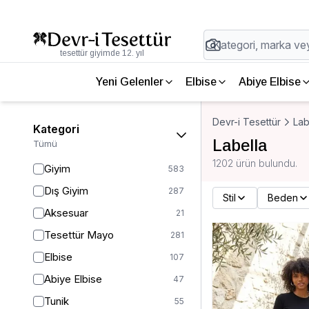
tesettür giyimde 12. yıl
Yeni Gelenler
Elbise
Abiye Elbise
Devr-i Tesettür
Lab
Kategori
Labella
Tümü
1202 ürün bulundu.
Giyim
583
Dış Giyim
287
Stil
Beden
Aksesuar
21
Tesettür Mayo
281
Elbise
107
Abiye Elbise
47
Tunik
55