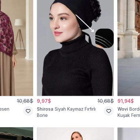
10,68$
9,97$
10,68$
91,94$
esen
Shirosa
Siyah Kaymaz Fırfırlı
Wovi
Bord
Bone
Kuşak Ferm