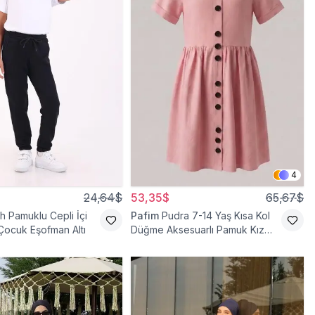
4
24,64$
53,35$
65,67$
h Pamuklu Cepli İçi
Pafim
Pudra 7-14 Yaş Kısa Kol
 Çocuk Eşofman Altı
Düğme Aksesuarlı Pamuk Kız
Çocuk Elbise