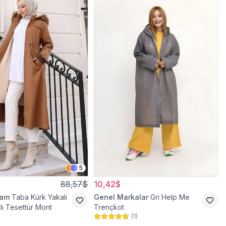
5
88,57$
10,42$
ram
Taba Kürk Yakalı
Genel Markalar
Gri Help Me
lı Tesettür Mont
Trençkot
(
1
)