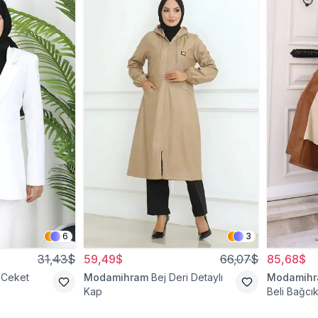
6
3
31,43$
59,49$
66,07$
85,68$
 Ceket
Modamihram
Bej Deri Detaylı
Modamih
Kap
Beli Bağcık