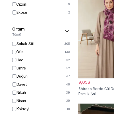
Triko
7
Çizgili
6
Tül
5
Ekose
2
Kürk
3
Müslin
3
Ortam
Peluş
2
Tümü
Jarse
2
Sokak Stili
305
Kadife
1
Ofis
130
Süet
1
Hac
52
Sandy
1
Umre
52
Düğün
47
9,05$
Davet
46
Shirosa
Bordo Gül D
Nikah
39
Pamuk Şal
Nişan
29
Kokteyl
18