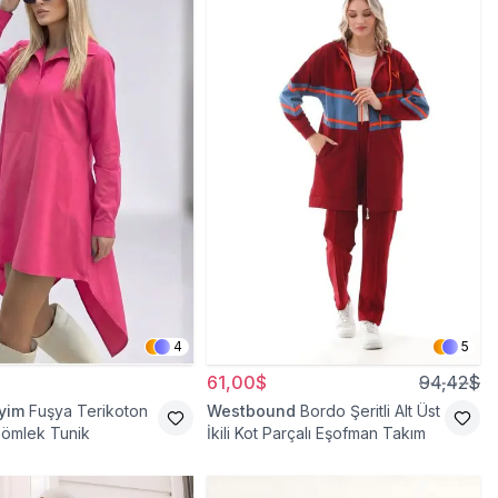
4
5
61,00$
94,42$
iyim
Fuşya Terikoton
Westbound
Bordo Şeritli Alt Üst
Gömlek Tunik
İkili Kot Parçalı Eşofman Takım