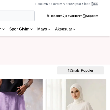
Hakkımızda
Yardım Merkezi
İptal & İade
US
Hesabım
Favorilerim
Sepetim
m
Spor Giyim
Mayo
Aksesuar
Sırala: Popüler