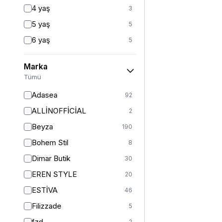
Fitted
3
4 yaş
3
Mom
2
5 yaş
5
Balık
1
6 yaş
5
İspanyol Paça
1
6-7 yaş
1
Kargo
1
Marka
7 yaş
22
Tümü
8 yaş
21
Adasea
92
8-9 yaş
1
ALLİNOFFİCİAL
2
9 yaş
20
Beyza
190
10 yaş
20
Bohem Stil
8
10-11 yaş
1
Dimar Butik
30
11 yaş
22
EREN STYLE
20
12 yaş
25
ESTİVA
46
12-13 yaş
1
Filizzade
5
13 yaş
21
fzd
2