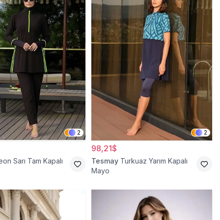
2
2
98,21$
eon Sarı Tam Kapalı
Tesmay
Turkuaz Yarım Kapalı
Mayo