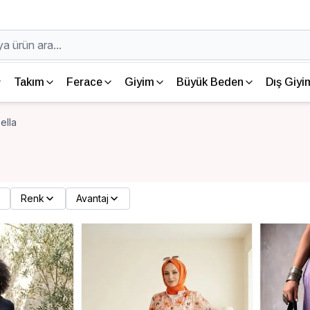
Takım
Ferace
Giyim
Büyük Beden
Dış Giyi
ella
Renk
Avantaj