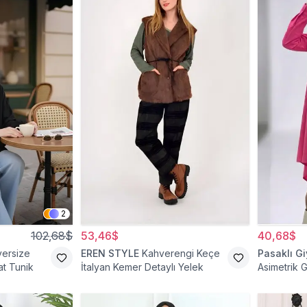
2
102,68$
53,46$
40,68$
versize
EREN STYLE
Kahverengi Keçe
Pasaklı G
t Tunik
İtalyan Kemer Detaylı Yelek
Asimetrik 