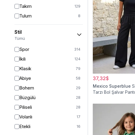
Takım
129
Tulum
8
Pantolon
151
Stil
Etek
19
Tümü
Pantolon Etek
2
Spor
314
Bluz & Gömlek
15
İkili
124
Kazak
6
Klasik
79
Eşofman
62
Abiye
37,32$
58
Şal
6
Mexico Superblue
S
Bohem
29
Tarzı Bol Şalvar Pant
Bone
15
Büzgülü
28
Ferace
126
Piliseli
28
Kap & Pardesü
23
Volanlı
17
Trençkot
32
Etekli
16
Hırka
4