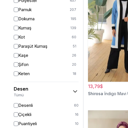
Polyester
457
Turuncu
47
Pamuk
207
Ekru
46
Dokuma
195
Mor
44
Kumaş
139
Pudra
43
Kot
60
Sarı
36
Paraşüt Kumaş
51
Kırmızı
26
Kaşe
26
Gümüş
13
Şifon
20
Turkuaz
8
Keten
18
Altın
5
Viskon
17
13,79$
Desen
Saten
15
Shirosa
İndigo Mavi
Tümü
Dantel
14
Desenli
60
İpek
12
Çiçekli
16
Krep
12
Puantiyeli
10