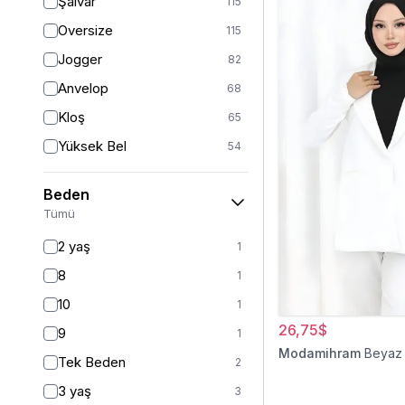
Şalvar
115
Oversize
115
Jogger
82
Anvelop
68
Kloş
65
Yüksek Bel
54
Geniş Paça
40
Beden
Palazzo
27
Tümü
Baggy
16
2 yaş
1
Havuç
9
8
1
Slim Fit
9
10
1
Straight
6
26,75$
9
1
Kalem
6
Modamihram
Beyaz
Tek Beden
2
Boyfriend
5
3 yaş
3