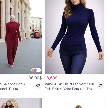
3
98,00$
18,63$
o Salopet Geniş
RAWEA FASHİON
Lacivert Kalın
uarlı Tulum
Fitilli Balıkçı Yaka Pamuklu Triko
Kazak