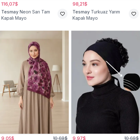
116,07$
98,21$
Tesmay
Neon Sarı Tam
Tesmay
Turkuaz Yarım
Kapalı Mayo
Kapalı Mayo
9,05$
10,68$
9,97$
10,68$