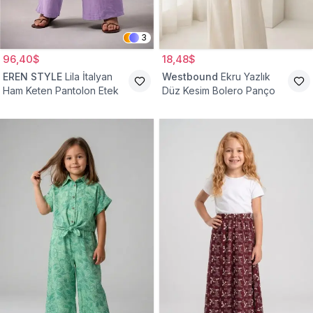
3
96,40$
18,48$
EREN STYLE
Lila İtalyan
Westbound
Ekru Yazlık
Ham Keten Pantolon Etek
Düz Kesim Bolero Panço