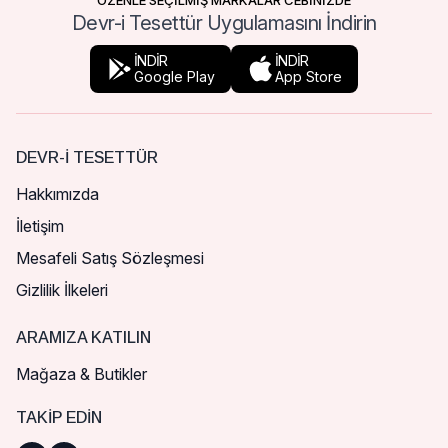
ÖZENLE SEÇİLMİŞ MARKALAR CEBİNİZDE
Devr-i Tesettür Uygulamasını İndirin
İNDİR
İNDİR
Google Play
App Store
DEVR-I TESETTÜR
Hakkımızda
İletişim
Mesafeli Satış Sözleşmesi
Gizlilik İlkeleri
ARAMIZA KATILIN
Mağaza & Butikler
TAKIP EDIN