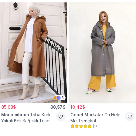
5
85,68$
88,57$
10,42$
Modamihram
Taba Kürk
Genel Markalar
Gri Help
Yakalı Beli Bağcıklı Tesettür
Me Trençkot
(
1
)
Mont