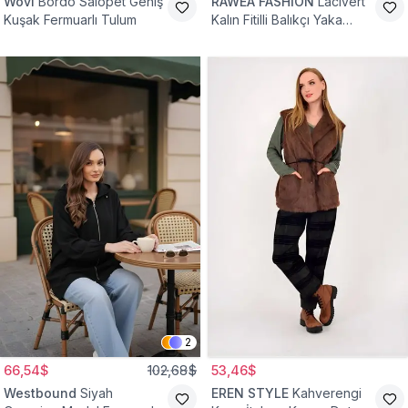
Wovi
Bordo Salopet Geniş
RAWEA FASHİON
Lacivert
Kuşak Fermuarlı Tulum
Kalın Fitilli Balıkçı Yaka
Pamuklu Triko Kazak
2
66,54$
102,68$
53,46$
Westbound
Siyah
EREN STYLE
Kahverengi