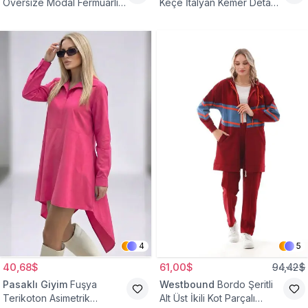
Oversize Modal Fermuarlı
Keçe İtalyan Kemer Detaylı
Sweat Tunik
Yelek
4
5
40,68$
61,00$
94,42$
Pasaklı Giyim
Fuşya
Westbound
Bordo Şeritli
Terikoton Asimetrik
Alt Üst İkili Kot Parçalı