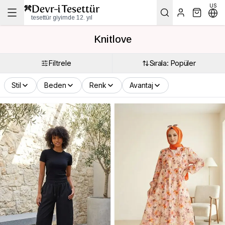
US
tesettür giyimde 12. yıl
Knitlove
Filtrele
Sırala: Popüler
Stil
Beden
Renk
Avantaj