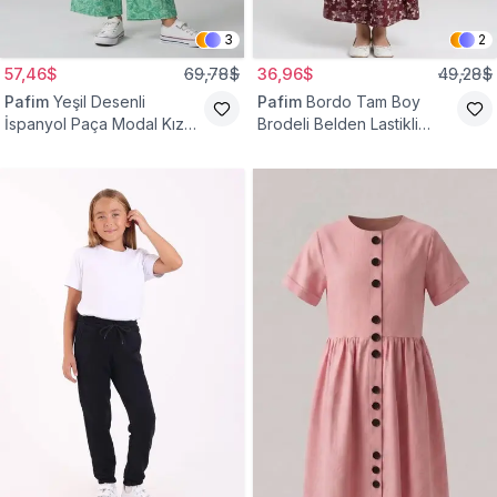
3
2
57,46$
69,78$
36,96$
49,28$
Pafim
Yeşil Desenli
Pafim
Bordo Tam Boy
İspanyol Paça Modal Kız
Brodeli Belden Lastikli
Çocuk Takım
Pamuk Kız Çocuk Etek