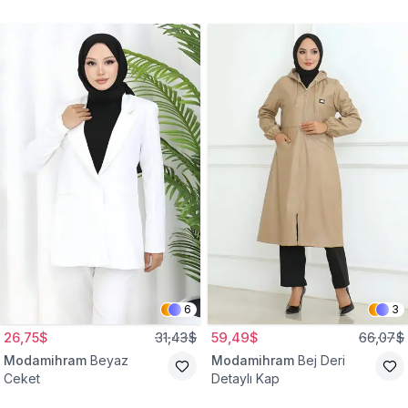
Gömlek Tunik
Eşofman Takım
6
3
26,75$
31,43$
59,49$
66,07$
Modamihram
Beyaz
Modamihram
Bej Deri
Ceket
Detaylı Kap