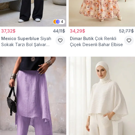
4
37,32$
44,11$
34,29$
52,77$
Mexico Superblue
Siyah
Dimar Butik
Çok Renkli
Sokak Tarzı Bol Şalvar
Çiçek Desenli Bahar Elbise
Pantolon