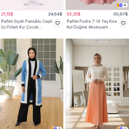
4
21,15$
24,64$
53,35$
65,67$
Pafim
Siyah Pamuklu Cepli
Pafim
Pudra 7-14 Yaş Kısa
İçi Polarlı Kız Çocuk
Kol Düğme Aksesuarlı
Eşofman Altı
Pamuk Kız Çocuk Elbise
2
2