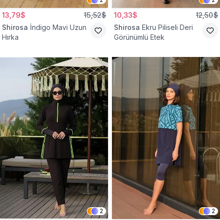
13,79$
15,52$
10,33$
12,50$
Shirosa
İndigo Mavi Uzun
Shirosa
Ekru Piliseli Deri
Hırka
Görünümlü Etek
2
2