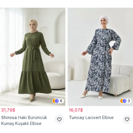
Belden Büzgülü Cepli
Tesettür Elbise
6
3
31,79$
16,07$
Shirosa
Haki Bürümcük
Tuncay
Lacivert Elbise
Kumaş Kuşaklı Elbise