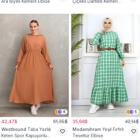
Ara Biyeli Kemerli Elbise
Çiçekli Dantelli Kemeri
Çiçekli Elbise
6
5
42,47$
61,35$
35,68$
42,14$
Westbound
Taba Yazlık
Modamihram
Yeşil Fırfırlı
Keten Spor Kapüşonlu
Tesettür Elbise