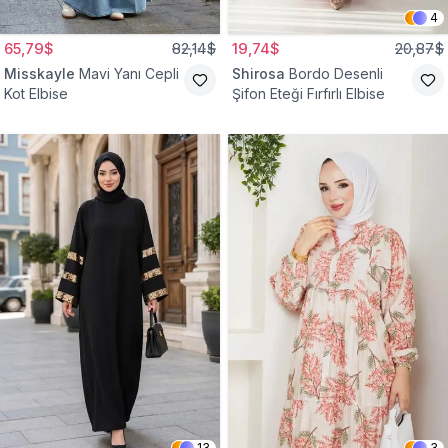
4
65,79$
82,14$
19,74$
20,87$
Misskayle
Mavi Yanı Cepli
Shirosa
Bordo Desenli
Kot Elbise
Şifon Eteği Fırfırlı Elbise
13
3