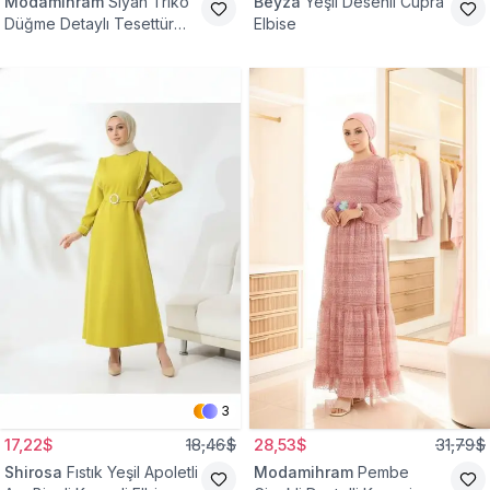
Modamihram
Siyah Triko
Beyza
Yeşil Desenli Cupra
Düğme Detaylı Tesettür
Elbise
Elbise
3
17,22$
18,46$
28,53$
31,79$
Shirosa
Fıstık Yeşil Apoletli
Modamihram
Pembe