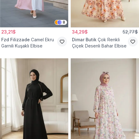
8
23,21$
34,29$
52,77$
Fzd Filizzade
Camel Ekru
Dimar Butik
Çok Renkli
Garnili Kuşaklı Elbise
Çiçek Desenli Bahar Elbise