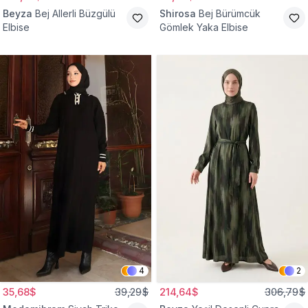
Beyza
Bej Allerli Büzgülü
Shirosa
Bej Bürümcük
Elbise
Gömlek Yaka Elbise
4
2
35,68$
39,29$
214,64$
306,79$