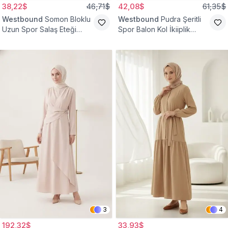
38,22$
46,71$
42,08$
61,35$
Westbound
Somon Bloklu
Westbound
Pudra Şeritli
Uzun Spor Salaş Eteği
Spor Balon Kol İkiiplik
Fırfırlı Tesettür Elbise
Tesettür Elbise
3
4
192,32$
33,93$