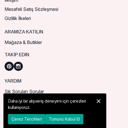
İletişim
Mesafeli Satış Sözleşmesi
Gizlilik İlkeleri
ARAMIZA KATILIN
Mağaza & Butikler
TAKIP EDIN
YARDIM
Sık Sorulan Sorular
Nasıl Sipariş Verebilirim?
Daha iyi bir alışveriş deneyimi için çerezleri
kullanıyoruz.
Kargo ve Teslimat
İade, İptal ve Değişim
Çerez Tercihleri
Tümünü Kabul Et