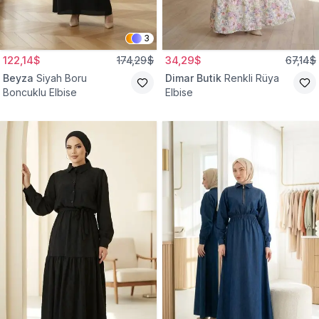
3
122,14$
174,29$
34,29$
67,14$
Beyza
Siyah Boru
Dimar Butik
Renkli Rüya
Boncuklu Elbise
Elbise