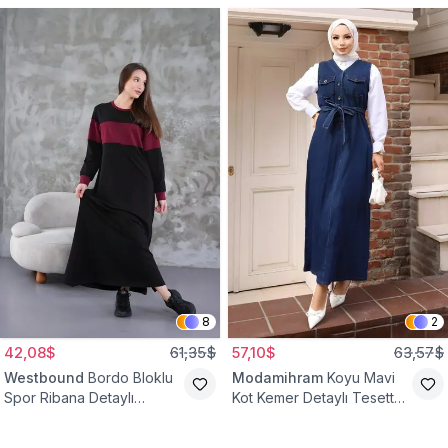
8
2
42,08$
61,35$
57,10$
63,57$
Westbound
Bordo Bloklu
Modamihram
Koyu Mavi
Spor Ribana Detaylı
Kot Kemer Detaylı Tesettür
Tesettür Elbise
Elbise