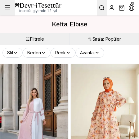
US
tesettür giyimde 12. yıl
Kefta Elbise
Filtrele
Sırala: Popüler
Stil
Beden
Renk
Avantaj