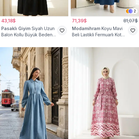
2
43,18$
71,39$
81,07$
Pasaklı Giyim
Siyah Uzun
Modamihram
Koyu Mavi
Balon Kollu Büyük Beden
Beli Lastikli Fermuarlı Kot
Tesettür Elbise
Elbise