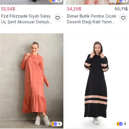
53,54$
34,29$
50,71$
Fzd Filizzade
Siyah Salaş
Dimar Butik
Pembe Çiçek
Üç Şerit Aksesuar Detaylı
Desenli Eteği Katlı Yarım
Kloş Elbise
Düğmeli Elbise
5
4