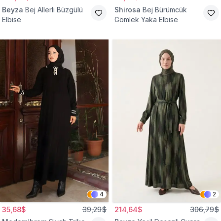
Beyza
Bej Allerli Büzgülü
Shirosa
Bej Bürümcük
Elbise
Gömlek Yaka Elbise
4
2
35,68$
39,29$
214,64$
306,79$