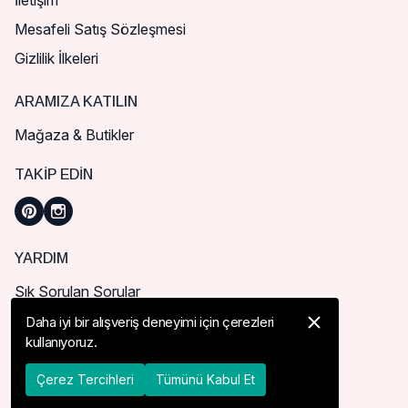
İletişim
Mesafeli Satış Sözleşmesi
Gizlilik İlkeleri
ARAMIZA KATILIN
Mağaza & Butikler
TAKIP EDIN
YARDIM
Sık Sorulan Sorular
Nasıl Sipariş Verebilirim?
Daha iyi bir alışveriş deneyimi için çerezleri
kullanıyoruz.
Kargo ve Teslimat
İade, İptal ve Değişim
Çerez Tercihleri
Tümünü Kabul Et