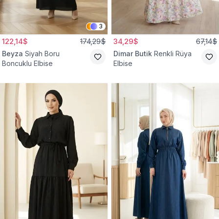
3
122,14$
174,29$
34,29$
67,14$
Beyza
Siyah Boru
Dimar Butik
Renkli Rüya
Boncuklu Elbise
Elbise