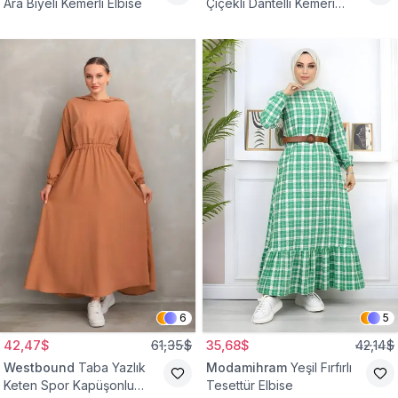
Ara Biyeli Kemerli Elbise
Çiçekli Dantelli Kemeri
Çiçekli Elbise
6
5
42,47$
61,35$
35,68$
42,14$
Westbound
Taba Yazlık
Modamihram
Yeşil Fırfırlı
Keten Spor Kapüşonlu
Tesettür Elbise