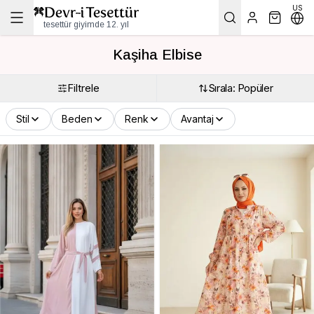
US
tesettür giyimde 12. yıl
Kaşiha Elbise
Filtrele
Sırala: Popüler
Stil
Beden
Renk
Avantaj