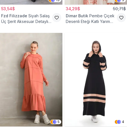
53,54$
34,29$
50,71$
Fzd Filizzade
Siyah Salaş
Dimar Butik
Pembe Çiçek
Üç Şerit Aksesuar Detaylı
Desenli Eteği Katlı Yarım
Kloş Elbise
Düğmeli Elbise
5
4