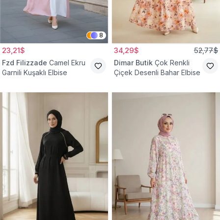
8
23,21$
34,29$
52,77$
Fzd Filizzade
Camel Ekru
Dimar Butik
Çok Renkli
Garnili Kuşaklı Elbise
Çiçek Desenli Bahar Elbise