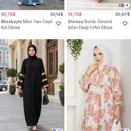
4
65,79$
82,14$
19,74$
20,87$
Misskayle
Mavi Yanı Cepli
Shirosa
Bordo Desenli
Kot Elbise
Şifon Eteği Fırfırlı Elbise
13
3