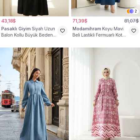
2
43,18$
71,39$
81,07$
Pasaklı Giyim
Siyah Uzun
Modamihram
Koyu Mavi
Balon Kollu Büyük Beden
Beli Lastikli Fermuarlı Kot
Tesettür Elbise
Elbise