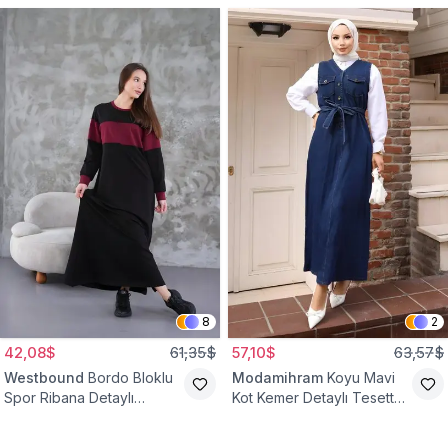
8
2
42,08$
61,35$
57,10$
63,57$
Westbound
Bordo Bloklu
Modamihram
Koyu Mavi
Spor Ribana Detaylı
Kot Kemer Detaylı Tesettür
Tesettür Elbise
Elbise