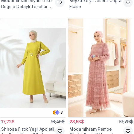
Modamihram
Siyah Triko
Beyza
Yeşil Desenli Cupra
Düğme Detaylı Tesettür
Elbise
Elbise
3
17,22$
18,46$
28,53$
31,79$
Shirosa
Fıstık Yeşil Apoletli
Modamihram
Pembe