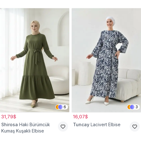
Belden Büzgülü Cepli
Tesettür Elbise
6
3
31,79$
16,07$
Shirosa
Haki Bürümcük
Tuncay
Lacivert Elbise
Kumaş Kuşaklı Elbise