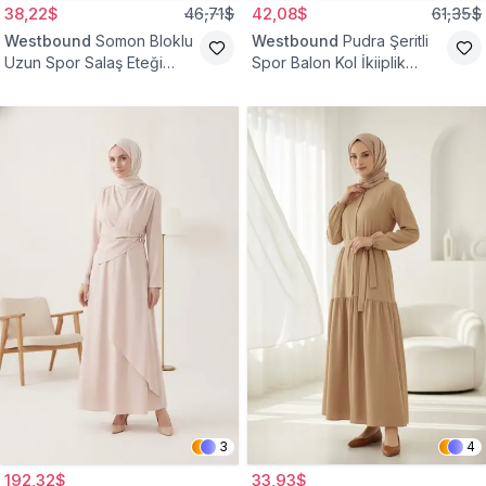
38,22$
46,71$
42,08$
61,35$
Westbound
Somon Bloklu
Westbound
Pudra Şeritli
Uzun Spor Salaş Eteği
Spor Balon Kol İkiiplik
Fırfırlı Tesettür Elbise
Tesettür Elbise
3
4
192,32$
33,93$