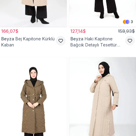
3
166,07$
127,14$
158,93$
Beyza
Bej Kapitone Kürklü
Beyza
Haki Kapitone
Kaban
Bağcık Detaylı Tesettür
Kaban