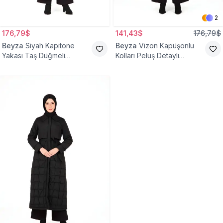
2
176,79$
141,43$
176,79$
Beyza
Siyah Kapitone
Beyza
Vizon Kapüşonlu
Yakası Taş Düğmeli
Kolları Peluş Detaylı
Tesettür Kaban
Tesettür Kaban