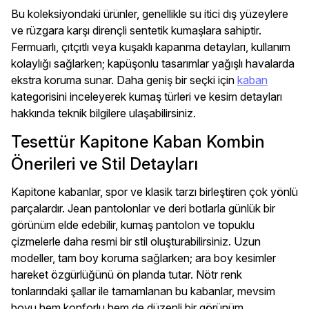
Bu koleksiyondaki ürünler, genellikle su itici dış yüzeylere
ve rüzgara karşı dirençli sentetik kumaşlara sahiptir.
Fermuarlı, çıtçıtlı veya kuşaklı kapanma detayları, kullanım
kolaylığı sağlarken; kapüşonlu tasarımlar yağışlı havalarda
ekstra koruma sunar. Daha geniş bir seçki için
kaban
kategorisini inceleyerek kumaş türleri ve kesim detayları
hakkında teknik bilgilere ulaşabilirsiniz.
Tesettür Kapitone Kaban Kombin
Önerileri ve Stil Detayları
Kapitone kabanlar, spor ve klasik tarzı birleştiren çok yönlü
parçalardır. Jean pantolonlar ve deri botlarla günlük bir
görünüm elde edebilir, kumaş pantolon ve topuklu
çizmelerle daha resmi bir stil oluşturabilirsiniz. Uzun
modeller, tam boy koruma sağlarken; ara boy kesimler
hareket özgürlüğünü ön planda tutar. Nötr renk
tonlarındaki şallar ile tamamlanan bu kabanlar, mevsim
boyu hem konforlu hem de düzenli bir görünüm