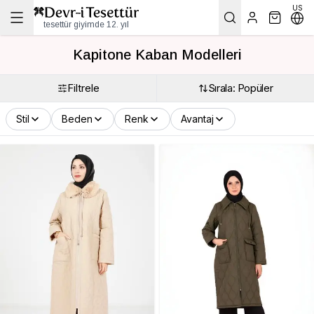
US
tesettür giyimde 12. yıl
Kapitone Kaban Modelleri
Filtrele
Sırala: Popüler
Stil
Beden
Renk
Avantaj