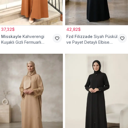
37,32$
42,82$
Misskayle
Kahverengi
Fzd Filizzade
Siyah Püskül
Kuşaklı Gizli Fermuarlı
ve Payet Detaylı Elbise
Ferace
Ferace