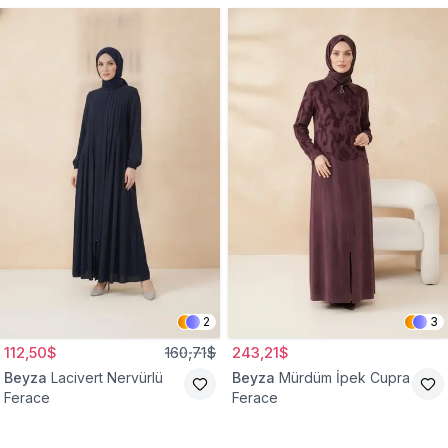
2
3
112,50$
160,71$
243,21$
Beyza
Lacivert Nervürlü
Beyza
Mürdüm İpek Cupra
Ferace
Ferace