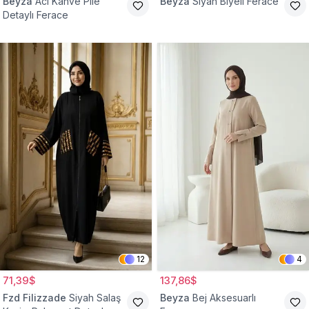
Beyza
Acı Kahve Pile
Beyza
Siyah Biyeli Ferace
Detaylı Ferace
12
4
71,39$
137,86$
Fzd Filizzade
Siyah Salaş
Beyza
Bej Aksesuarlı