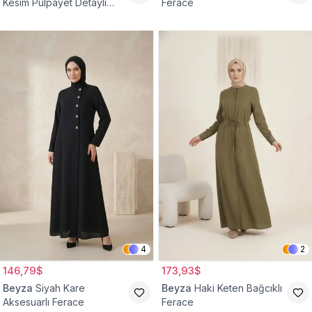
Kesim Pulpayet Detaylı
Ferace
Fermuarlı Ferace
4
2
146,79$
173,93$
Beyza
Siyah Kare
Beyza
Haki Keten Bağcıklı
Aksesuarlı Ferace
Ferace