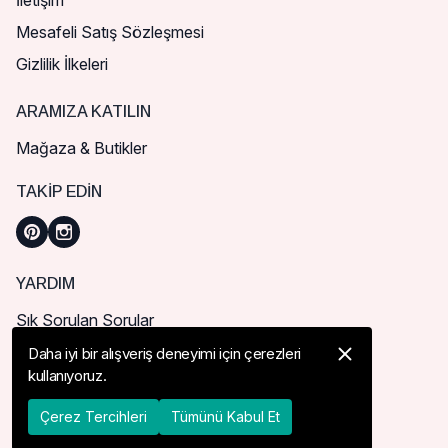
İletişim
Mesafeli Satış Sözleşmesi
Gizlilik İlkeleri
ARAMIZA KATILIN
Mağaza & Butikler
TAKIP EDIN
YARDIM
Sık Sorulan Sorular
Nasıl Sipariş Verebilirim?
Daha iyi bir alışveriş deneyimi için çerezleri
kullanıyoruz.
Kargo ve Teslimat
İade, İptal ve Değişim
Çerez Tercihleri
Tümünü Kabul Et