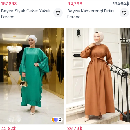
167,86$
94,29$
134,64$
Beyza
Siyah Ceket Yakalı
Beyza
Kahverengi Fırfırlı
Ferace
Ferace
2
42,82$
36,79$