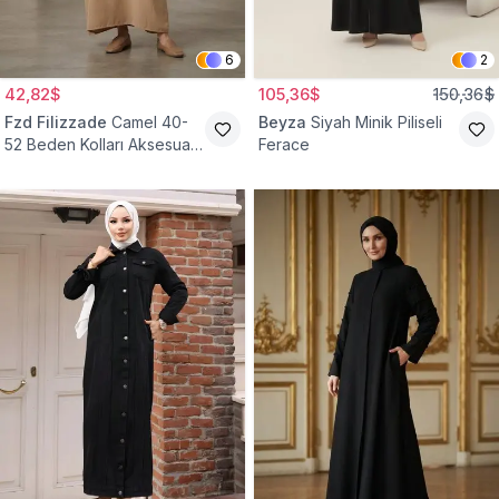
6
2
42,82$
105,36$
150,36$
Fzd Filizzade
Camel 40-
Beyza
Siyah Minik Piliseli
52 Beden Kolları Aksesuar
Ferace
Detaylı Elbise Ferace