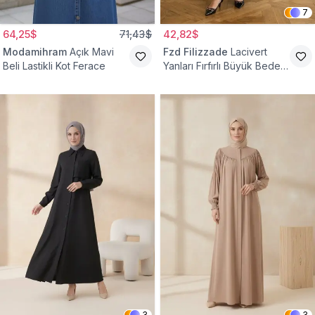
7
64,25$
71,43$
42,82$
Modamihram
Açık Mavi
Fzd Filizzade
Lacivert
Beli Lastikli Kot Ferace
Yanları Fırfırlı Büyük Beden
Elbise Ferace
3
3