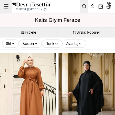
US
tesettür giyimde 12. yıl
Kalis Giyim Ferace
Filtrele
Sırala: Popüler
Stil
Beden
Renk
Avantaj