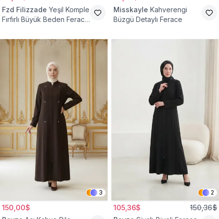
Fzd Filizzade
Yeşil Komple
Misskayle
Kahverengi
Fırfırlı Büyük Beden Ferace
Büzgü Detaylı Ferace
Elbise
3
2
150,00$
105,36$
150,36$