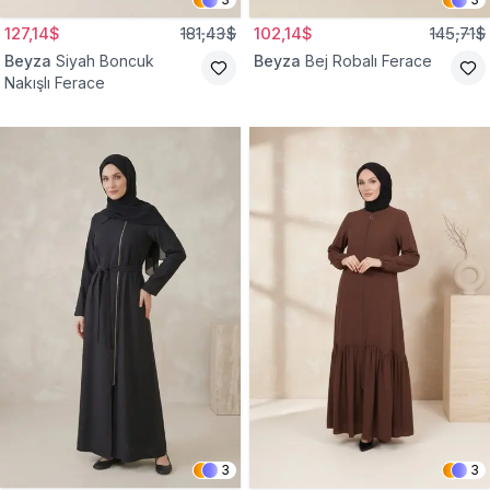
127,14$
181,43$
102,14$
145,71$
Beyza
Siyah Boncuk
Beyza
Bej Robalı Ferace
Nakışlı Ferace
3
3