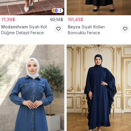
2
71,39$
82,14$
151,43$
Modamihram
Siyah Kot
Beyza
Siyah Kolları
Düğme Detaylı Ferace
Boncuklu Ferace