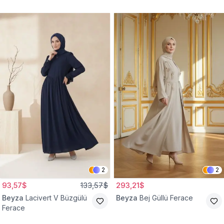
2
2
93,57$
133,57$
293,21$
Beyza
Lacivert V Büzgülü
Beyza
Bej Güllü Ferace
Ferace