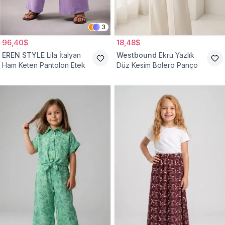
3
96,40$
18,48$
EREN STYLE
Lila İtalyan
Westbound
Ekru Yazlık
Ham Keten Pantolon Etek
Düz Kesim Bolero Panço