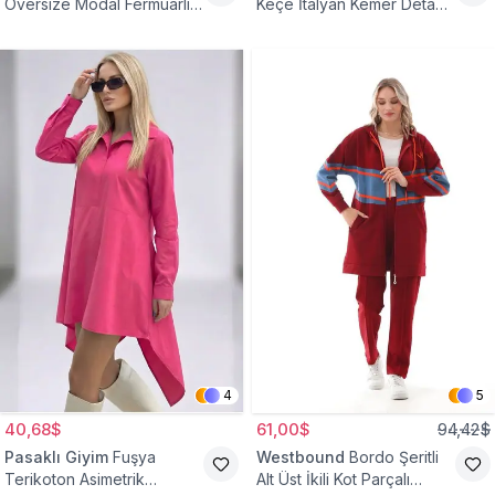
Oversize Modal Fermuarlı
Keçe İtalyan Kemer Detaylı
Sweat Tunik
Yelek
4
5
40,68$
61,00$
94,42$
Pasaklı Giyim
Fuşya
Westbound
Bordo Şeritli
Terikoton Asimetrik
Alt Üst İkili Kot Parçalı