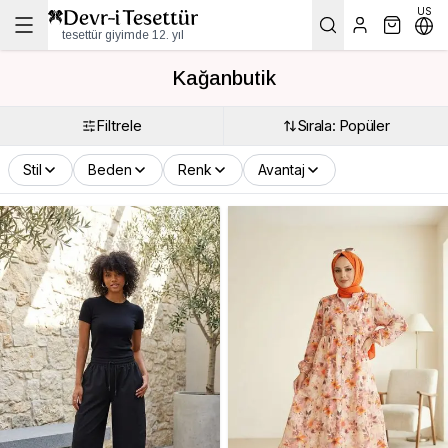
US
tesettür giyimde 12. yıl
Kağanbutik
Filtrele
Sırala: Popüler
Stil
Beden
Renk
Avantaj