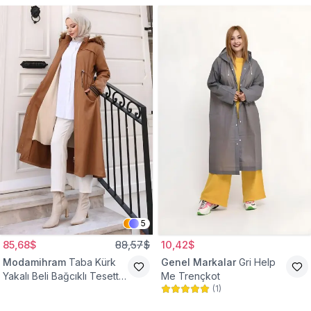
5
85,68$
88,57$
10,42$
Modamihram
Taba Kürk
Genel Markalar
Gri Help
Yakalı Beli Bağcıklı Tesettür
Me Trençkot
(
1
)
Mont