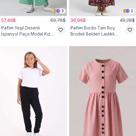
3
2
57,46$
69,78$
36,96$
49,28$
Pafim
Yeşil Desenli
Pafim
Bordo Tam Boy
İspanyol Paça Modal Kız
Brodeli Belden Lastikli
Çocuk Takım
Pamuk Kız Çocuk Etek