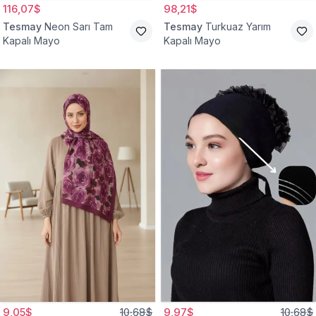
116,07$
98,21$
Tesmay
Neon Sarı Tam
Tesmay
Turkuaz Yarım
Kapalı Mayo
Kapalı Mayo
9,05$
10,68$
9,97$
10,68$