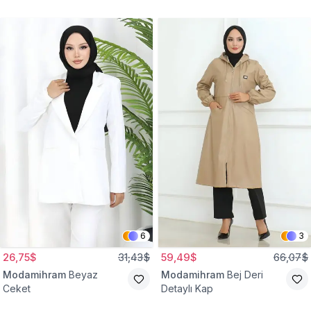
Gömlek Tunik
Eşofman Takım
6
3
26,75$
31,43$
59,49$
66,07$
Modamihram
Beyaz
Modamihram
Bej Deri
Ceket
Detaylı Kap