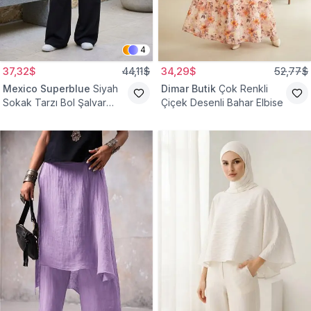
4
37,32$
44,11$
34,29$
52,77$
Mexico Superblue
Siyah
Dimar Butik
Çok Renkli
Sokak Tarzı Bol Şalvar
Çiçek Desenli Bahar Elbise
Pantolon