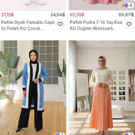
4
21,15$
24,64$
53,35$
65,67$
Pafim
Siyah Pamuklu Cepli
Pafim
Pudra 7-14 Yaş Kısa
İçi Polarlı Kız Çocuk
Kol Düğme Aksesuarlı
Eşofman Altı
Pamuk Kız Çocuk Elbise
2
2