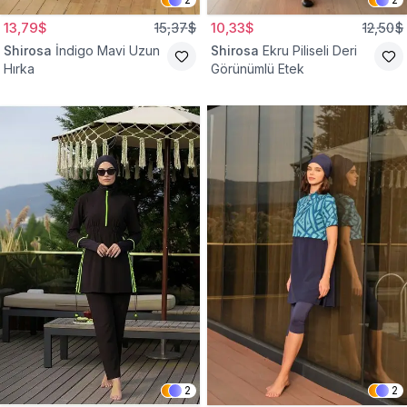
13,79$
15,37$
10,33$
12,50$
Shirosa
İndigo Mavi Uzun
Shirosa
Ekru Piliseli Deri
Hırka
Görünümlü Etek
2
2