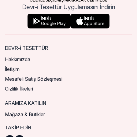
ÖZENLE SEÇİLMİŞ MARKALAR CEBİNİZDE
Devr-i Tesettür Uygulamasını İndirin
İNDİR
İNDİR
Google Play
App Store
DEVR-I TESETTÜR
Hakkımızda
İletişim
Mesafeli Satış Sözleşmesi
Gizlilik İlkeleri
ARAMIZA KATILIN
Mağaza & Butikler
TAKIP EDIN