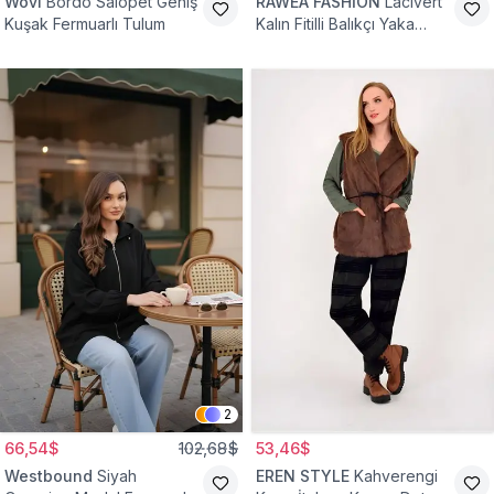
Wovi
Bordo Salopet Geniş
RAWEA FASHİON
Lacivert
Kuşak Fermuarlı Tulum
Kalın Fitilli Balıkçı Yaka
Pamuklu Triko Kazak
2
66,54$
102,68$
53,46$
Westbound
Siyah
EREN STYLE
Kahverengi