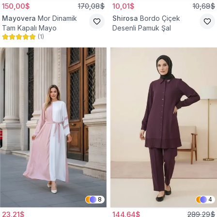
150,00$
170,08$
10,01$
10,68$
Mayovera
Mor Dinamik
Shirosa
Bordo Çiçek
Tam Kapalı Mayo
Desenli Pamuk Şal
(
1
)
8
4
23,21$
144,64$
289,29$