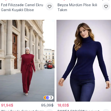
Fzd Filizzade
Camel Ekru
Beyza
Mürdüm Plise İkili
Garnili Kuşaklı Elbise
Takım
3
91,94$
95,39$
18,63$