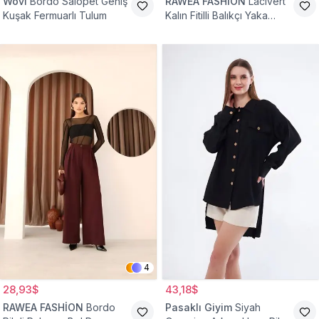
Wovi
Bordo Salopet Geniş
RAWEA FASHİON
Lacivert
Kuşak Fermuarlı Tulum
Kalın Fitilli Balıkçı Yaka
Pamuklu Triko Kazak
4
28,93$
43,18$
RAWEA FASHİON
Bordo
Pasaklı Giyim
Siyah