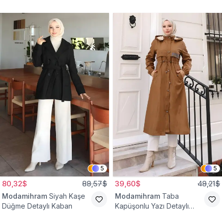
Yelek
Bağcıklı Kap
5
5
80,32$
88,57$
39,60$
48,21$
Modamihram
Siyah Kaşe
Modamihram
Taba
Düğme Detaylı Kaban
Kapüşonlu Yazı Detaylı
Mont