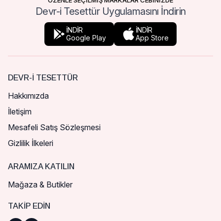
ÖZENLE SEÇİLMİŞ MARKALAR CEBİNİZDE
Devr-i Tesettür Uygulamasını İndirin
İNDİR
İNDİR
Google Play
App Store
DEVR-I TESETTÜR
Hakkımızda
İletişim
Mesafeli Satış Sözleşmesi
Gizlilik İlkeleri
ARAMIZA KATILIN
Mağaza & Butikler
TAKIP EDIN