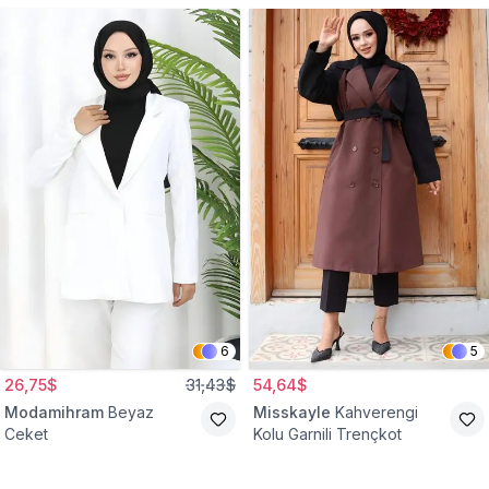
6
5
26,75$
31,43$
54,64$
Modamihram
Beyaz
Misskayle
Kahverengi
Ceket
Kolu Garnili Trençkot