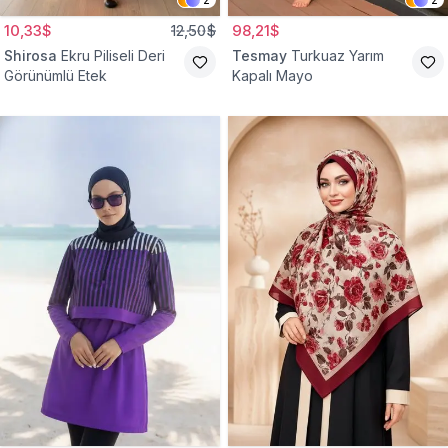
10,33$
12,50$
98,21$
Shirosa
Ekru Piliseli Deri
Tesmay
Turkuaz Yarım
Görünümlü Etek
Kapalı Mayo