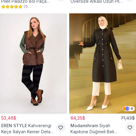
Pileli Palazzo Bol Paça
Oversize Arkası Uzun Pileli
(
1
)
Yüksek Bel Tesettür
Kollu Keten Gömlek Tunik
Pantolon
4
53,46$
64,25$
71,43$
EREN STYLE
Kahverengi
Modamihram
Siyah
Keçe İtalyan Kemer Detaylı
Kapitone Düğmeli Beli