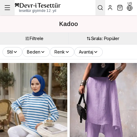
US
tesettür giyimde 12. yıl
Kadoo
Filtrele
Sırala: Popüler
Stil
Beden
Renk
Avantaj