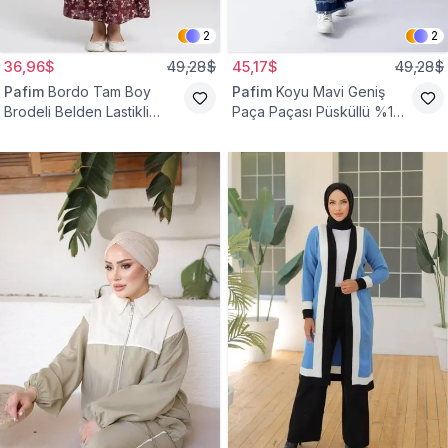
2
2
36,96$
49,28$
45,17$
49,28$
Pafim
Bordo Tam Boy
Pafim
Koyu Mavi Geniş
Brodeli Belden Lastikli
Paça Paçası Püsküllü %100
Pamuk Kız Çocuk Etek
Pamuk Kız Çocuk Kot
Pantolon