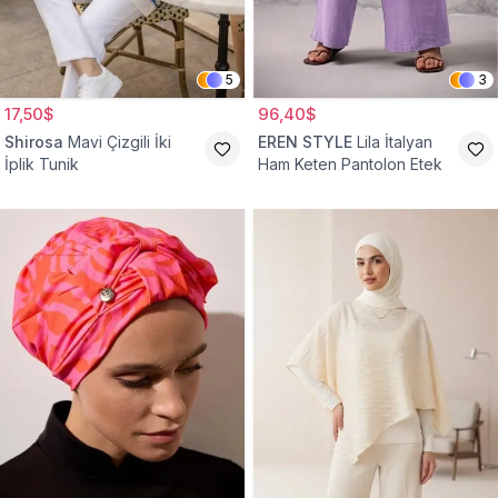
5
3
17,50$
96,40$
Shirosa
Mavi Çizgili İki
EREN STYLE
Lila İtalyan
İplik Tunik
Ham Keten Pantolon Etek