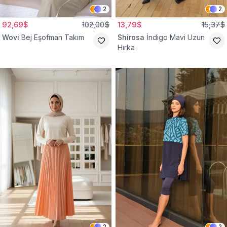
2
2
92,69$
102,00$
13,79$
15,37$
Wovi
Bej Eşofman Takım
Shirosa
İndigo Mavi Uzun
Hırka
2
2