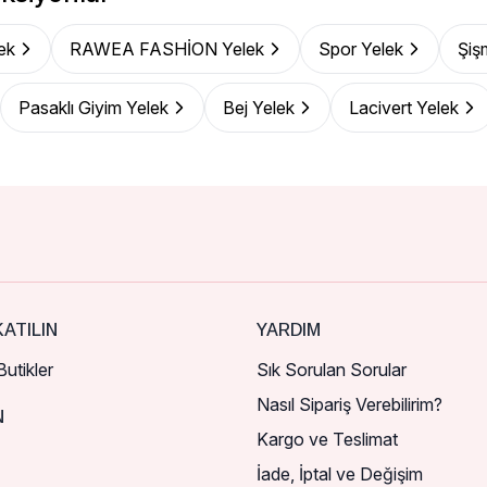
ek
RAWEA FASHİON Yelek
Spor Yelek
Şiş
Pasaklı Giyim Yelek
Bej Yelek
Lacivert Yelek
ATILIN
YARDIM
utikler
Sık Sorulan Sorular
Nasıl Sipariş Verebilirim?
N
Kargo ve Teslimat
İade, İptal ve Değişim