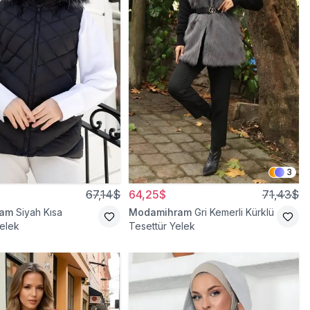
3
67,14$
64,25$
71,43$
ram
Siyah Kısa
Modamihram
Gri Kemerli Kürklü
elek
Tesettür Yelek