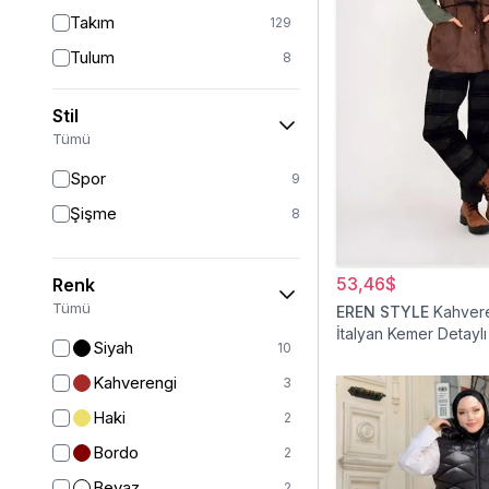
Takım
129
Tulum
8
Pantolon
151
Stil
Etek
19
Tümü
Pantolon Etek
2
Spor
9
Bluz & Gömlek
15
Şişme
8
Kazak
6
Eşofman
63
53,46$
Renk
Şal
6
Tümü
EREN STYLE
Kahver
İtalyan Kemer Detaylı
Bone
15
Siyah
10
Ferace
126
Kahverengi
3
Kap & Pardesü
23
Haki
2
Trençkot
32
Bordo
2
Hırka
4
Beyaz
2