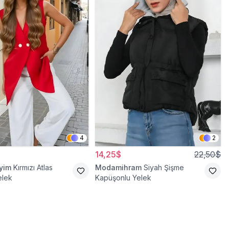
4
2
14,25$
22,50$
iyim
Kırmızı Atlas
Modamihram
Siyah Şişme
elek
Kapüşonlu Yelek