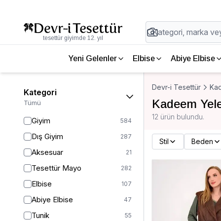
tesettür giyimde 12. yıl
Yeni Gelenler
Elbise
Abiye Elbise
Devr-i Tesettür
Ka
Kategori
Kadeem Yel
Tümü
12 ürün bulundu.
Giyim
584
Dış Giyim
287
Stil
Beden
Aksesuar
21
Tesettür Mayo
282
Elbise
107
Abiye Elbise
47
Tunik
55