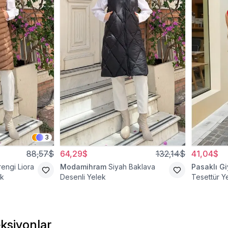
3
88,57$
64,29$
132,14$
41,04$
engi Liora
Modamihram
Siyah Baklava
Pasaklı G
ek
Desenli Yelek
Tesettür Y
ksiyonlar