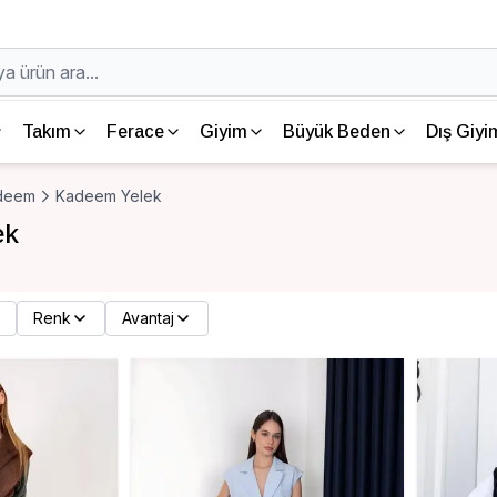
Takım
Ferace
Giyim
Büyük Beden
Dış Giyi
deem
Kadeem Yelek
ek
Renk
Avantaj