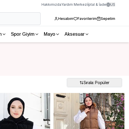
Hakkımızda
Yardım Merkezi
İptal & İade
US
Hesabım
Favorilerim
Sepetim
m
Spor Giyim
Mayo
Aksesuar
Sırala: Popüler