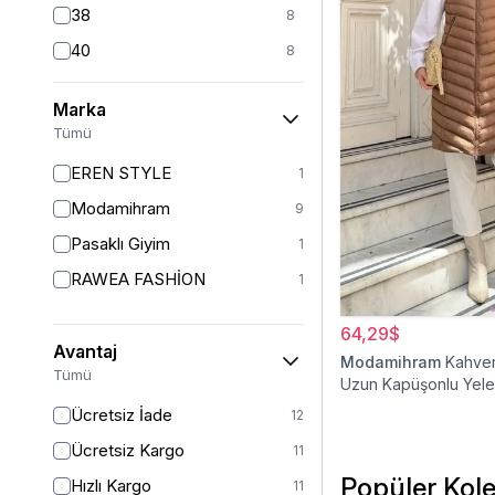
38
8
40
8
42
7
Marka
44
6
Tümü
46
6
EREN STYLE
1
48
6
Modamihram
9
Pasaklı Giyim
1
RAWEA FASHİON
1
64,29$
Avantaj
Modamihram
Kahver
Tümü
Uzun Kapüşonlu Yel
Ücretsiz İade
12
Ücretsiz Kargo
11
Popüler Kole
Hızlı Kargo
11