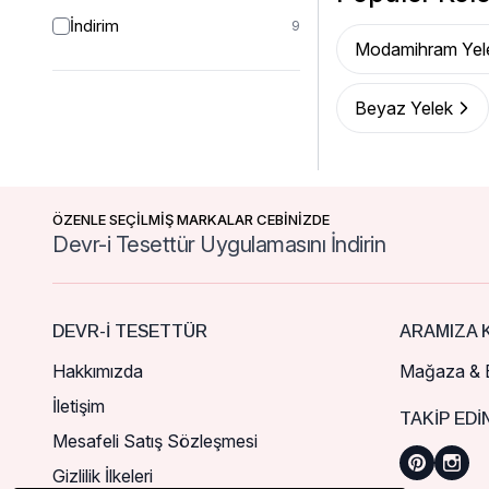
İndirim
9
Modamihram Yel
Beyaz Yelek
ÖZENLE SEÇİLMİŞ MARKALAR CEBİNİZDE
Devr-i Tesettür Uygulamasını İndirin
DEVR-I TESETTÜR
ARAMIZA K
Hakkımızda
Mağaza & B
İletişim
TAKIP EDI
Mesafeli Satış Sözleşmesi
Gizlilik İlkeleri