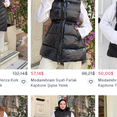
132,14$
57,14$
98,21$
50,00$
Venza Kürk
Modamihram
Siyah Parlak
Modamih
ek
Kapitone Şişme Yelek
Kapitone Y