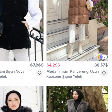
2
67,86$
64,29$
88,57$
ram
Siyah Nova
Modamihram
Kahverengi Uzun
elek
Kapitone Şişme Yelek