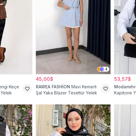
4
45,00$
53,57$
engi Keçe
RAWEA FASHİON
Mavi Kemerli
Modamih
 Yelek
Şal Yaka Blazer Tesettür Yelek
Kapitone Y