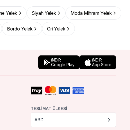
me Yelek
Siyah Yelek
Moda Mihram Yelek
Bordo Yelek
Gri Yelek
İNDİR
İNDİR
Google Play
App Store
TESLIMAT ÜLKESI
ABD