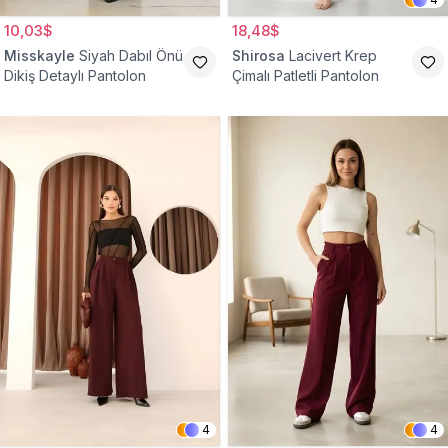
10,03$
18,48$
Misskayle
Siyah Dabıl Önü
Shirosa
Lacivert Krep
Dikiş Detaylı Pantolon
Çimalı Patletli Pantolon
4
4