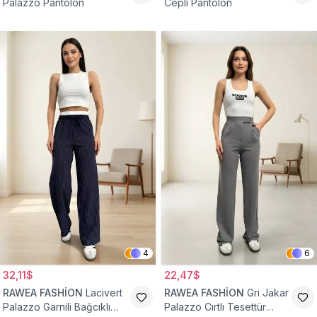
Palazzo Pantolon
Cepli Pantolon
4
6
32,11$
22,47$
RAWEA FASHİON
Lacivert
RAWEA FASHİON
Gri Jakar
Palazzo Garnili Bağcıklı
Palazzo Cırtlı Tesettür