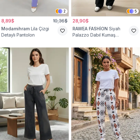
2
5
8,89$
10,36$
28,90$
Modamihram
Lila Çizgi
RAWEA FASHİON
Siyah
Detaylı Pantolon
Palazzo Dabıl Kumaş
Tesettür Pantolon