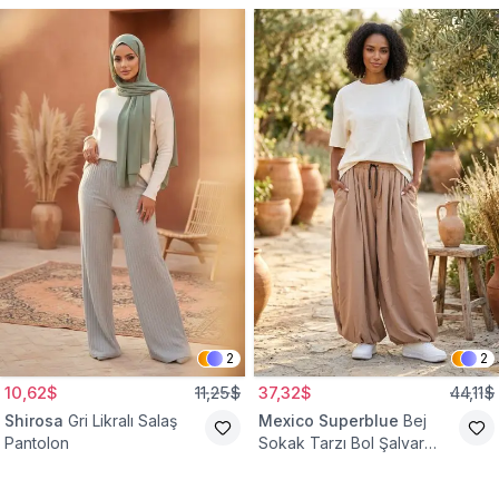
2
2
10,62$
11,25$
37,32$
44,11$
Shirosa
Gri Likralı Salaş
Mexico Superblue
Bej
Pantolon
Sokak Tarzı Bol Şalvar
Pantolon