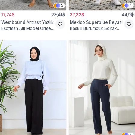
5
4
17,74$
23,41$
37,32$
44,11$
Westbound
Antrasit Yazlık
Mexico Superblue
Beyaz
Eşofman Altı Model Örme
Baskılı Bürümcük Sokak
Cepli Tesettür Pantolon
Tarzı Spor Baget Pantolon
4