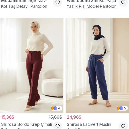
Modamihram
Açık Mavi
Westbound
Sarı Bol Paça
Kot Taş Detaylı Pantolon
Yazlık Plaj Model Pantolon
4
5
15,36$
15,66$
24,96$
Shirosa
Bordo Krep Çımalı
Shirosa
Lacivert Müslin