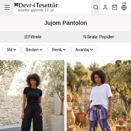
US
tesettür giyimde 12. yıl
Jujom Pantolon
Filtrele
Sırala: Popüler
Stil
Beden
Renk
Avantaj