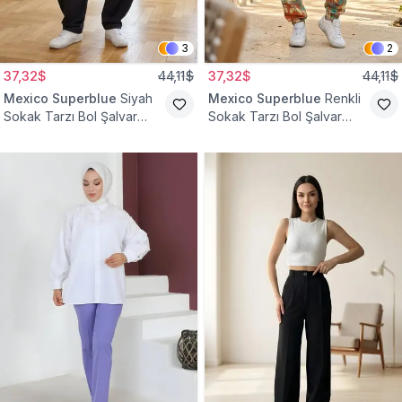
3
2
37,32$
44,11$
37,32$
44,11$
Mexico Superblue
Siyah
Mexico Superblue
Renkli
Sokak Tarzı Bol Şalvar
Sokak Tarzı Bol Şalvar
Pantolon
Pantolon