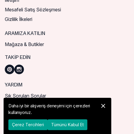
İletişim
Mesafeli Satış Sözleşmesi
Gizlilik İlkeleri
ARAMIZA KATILIN
Mağaza & Butikler
TAKIP EDIN
YARDIM
Sık Sorulan Sorular
Nasıl Sipariş Verebilirim?
Daha iyi bir alışveriş deneyimi için çerezleri
kullanıyoruz.
Kargo ve Teslimat
İade, İptal ve Değişim
Çerez Tercihleri
Tümünü Kabul Et