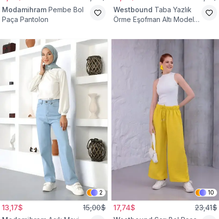
Modamihram
Pembe Bol
Westbound
Taba Yazlık
Paça Pantolon
Örme Eşofman Altı Model
Cepsiz Pantolon
2
10
13,17$
15,00$
17,74$
23,41$