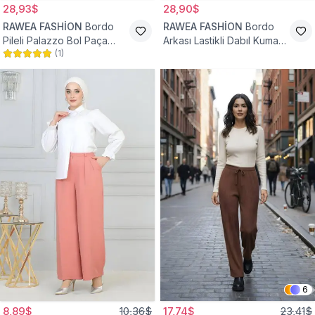
28,93$
28,90$
RAWEA FASHİON
Bordo
RAWEA FASHİON
Bordo
Pileli Palazzo Bol Paça
Arkası Lastikli Dabıl Kumaş
(
1
)
Yüksek Bel Tesettür
Palazzo Tesettür Pantolon
Pantolon
6
8,89$
10,36$
17,74$
23,41$