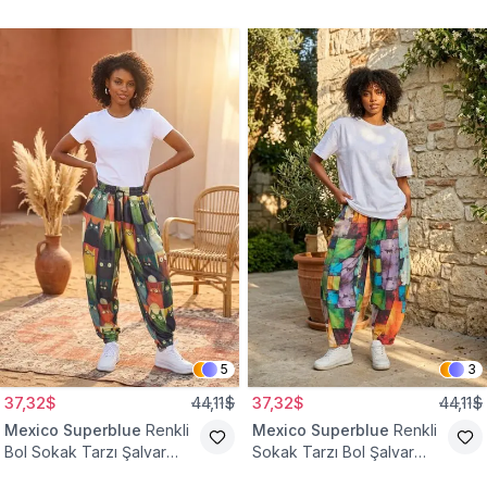
Tesettür Pantolon
Pantolon
5
3
37,32$
44,11$
37,32$
44,11$
Mexico Superblue
Renkli
Mexico Superblue
Renkli
Bol Sokak Tarzı Şalvar
Sokak Tarzı Bol Şalvar
Pantolon
Pantolon