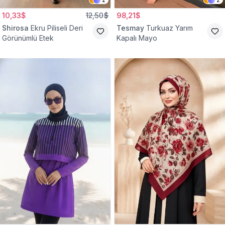
10,33$
12,50$
98,21$
Shirosa
Ekru Piliseli Deri
Tesmay
Turkuaz Yarım
Görünümlü Etek
Kapalı Mayo