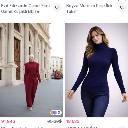
Fzd Filizzade
Camel Ekru
Beyza
Mürdüm Plise İkili
Garnili Kuşaklı Elbise
Takım
3
91,94$
95,39$
18,63$