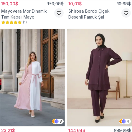
150,00$
170,08$
10,01$
10,68$
Mayovera
Mor Dinamik
Shirosa
Bordo Çiçek
Tam Kapalı Mayo
Desenli Pamuk Şal
(
1
)
8
4
23,21$
144,64$
289,29$