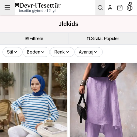
US
tesettür giyimde 12. yıl
Jldkids
Filtrele
Sırala: Popüler
Stil
Beden
Renk
Avantaj