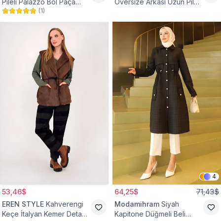
Pileli Palazzo Bol Paça
Oversize Arkası Uzun Pileli
(
1
)
Yüksek Bel Tesettür
Kollu Keten Gömlek Tunik
Pantolon
4
53,46$
64,25$
71,43$
EREN STYLE
Kahverengi
Modamihram
Siyah
Keçe İtalyan Kemer Detaylı
Kapitone Düğmeli Beli