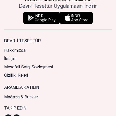
ÖZENLE SEÇİLMİŞ MARKALAR CEBİNİZDE
Devr-i Tesettür Uygulamasını İndirin
İNDİR
İNDİR
Google Play
App Store
DEVR-I TESETTÜR
Hakkımızda
İletişim
Mesafeli Satış Sözleşmesi
Gizlilik İlkeleri
ARAMIZA KATILIN
Mağaza & Butikler
TAKIP EDIN