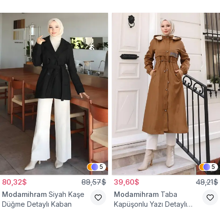
Yelek
Bağcıklı Kap
5
5
80,32$
88,57$
39,60$
48,21$
Modamihram
Siyah Kaşe
Modamihram
Taba
Düğme Detaylı Kaban
Kapüşonlu Yazı Detaylı
Mont