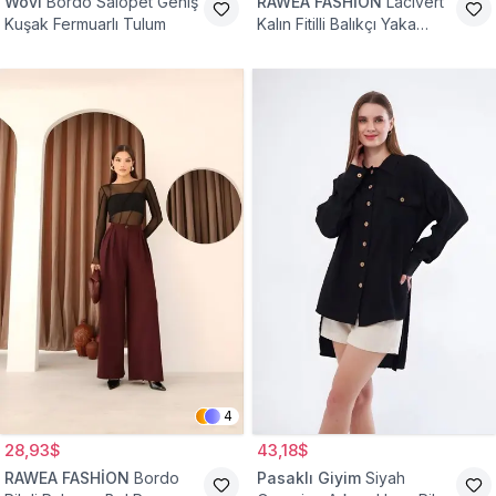
Wovi
Bordo Salopet Geniş
RAWEA FASHİON
Lacivert
Kuşak Fermuarlı Tulum
Kalın Fitilli Balıkçı Yaka
Pamuklu Triko Kazak
4
28,93$
43,18$
RAWEA FASHİON
Bordo
Pasaklı Giyim
Siyah