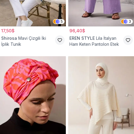
5
3
17,50$
96,40$
Shirosa
Mavi Çizgili İki
EREN STYLE
Lila İtalyan
İplik Tunik
Ham Keten Pantolon Etek