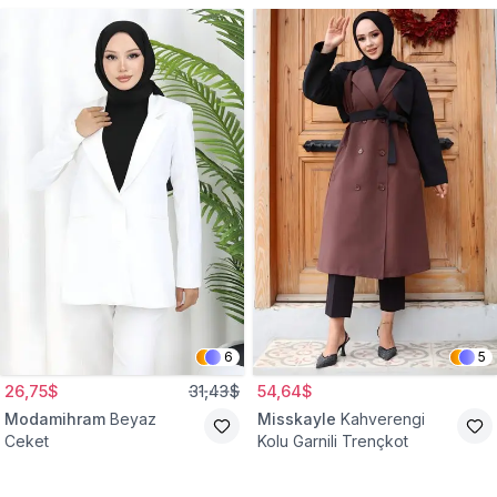
6
5
26,75$
31,43$
54,64$
Modamihram
Beyaz
Misskayle
Kahverengi
Ceket
Kolu Garnili Trençkot