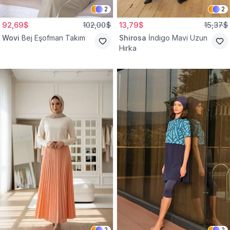
2
2
92,69$
102,00$
13,79$
15,37$
Wovi
Bej Eşofman Takım
Shirosa
İndigo Mavi Uzun
Hırka
2
2