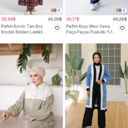
2
2
36,96$
49,28$
45,17$
49,28$
Pafim
Bordo Tam Boy
Pafim
Koyu Mavi Geniş
Brodeli Belden Lastikli
Paça Paçası Püsküllü %100
Pamuk Kız Çocuk Etek
Pamuk Kız Çocuk Kot
Pantolon