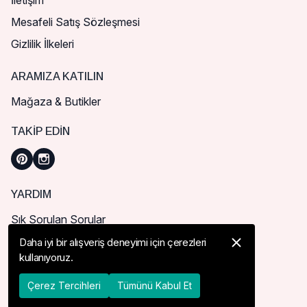
İletişim
Mesafeli Satış Sözleşmesi
Gizlilik İlkeleri
ARAMIZA KATILIN
Mağaza & Butikler
TAKIP EDIN
YARDIM
Sık Sorulan Sorular
Nasıl Sipariş Verebilirim?
Daha iyi bir alışveriş deneyimi için çerezleri
kullanıyoruz.
Kargo ve Teslimat
İade, İptal ve Değişim
Çerez Tercihleri
Tümünü Kabul Et