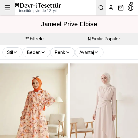
US
tesettür giyimde 12. yıl
Jameel Prive Elbise
Filtrele
Sırala: Popüler
Stil
Beden
Renk
Avantaj