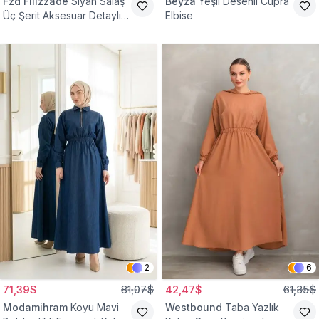
Fzd Filizzade
Siyah Salaş
Beyza
Yeşil Desenli Cupra
Üç Şerit Aksesuar Detaylı
Elbise
Kloş Elbise
2
6
71,39$
81,07$
42,47$
61,35$
Modamihram
Koyu Mavi
Westbound
Taba Yazlık