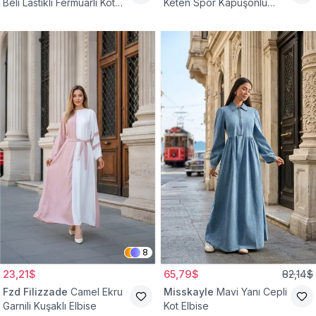
Beli Lastikli Fermuarlı Kot
Keten Spor Kapüşonlu
Elbise
Belden Büzgülü Cepli
Tesettür Elbise
8
23,21$
65,79$
82,14$
Fzd Filizzade
Camel Ekru
Misskayle
Mavi Yanı Cepli
Garnili Kuşaklı Elbise
Kot Elbise