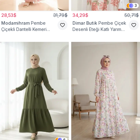
3
28,53$
31,79$
34,29$
50,71$
Modamihram
Pembe
Dimar Butik
Pembe Çiçek
Çiçekli Dantelli Kemeri
Desenli Eteği Katlı Yarım
Çiçekli Elbise
Düğmeli Elbise
6