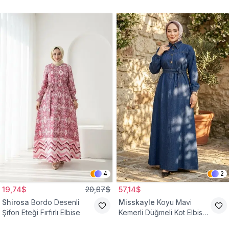
4
2
19,74$
20,87$
57,14$
Shirosa
Bordo Desenli
Misskayle
Koyu Mavi
Şifon Eteği Fırfırlı Elbise
Kemerli Düğmeli Kot Elbise
Takım