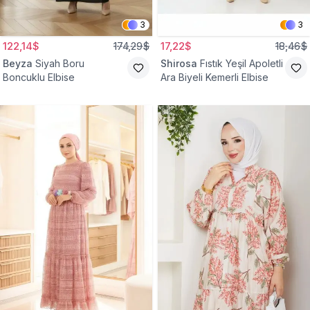
3
3
122,14$
174,29$
17,22$
18,46$
Beyza
Siyah Boru
Shirosa
Fıstık Yeşil Apoletli
Boncuklu Elbise
Ara Biyeli Kemerli Elbise