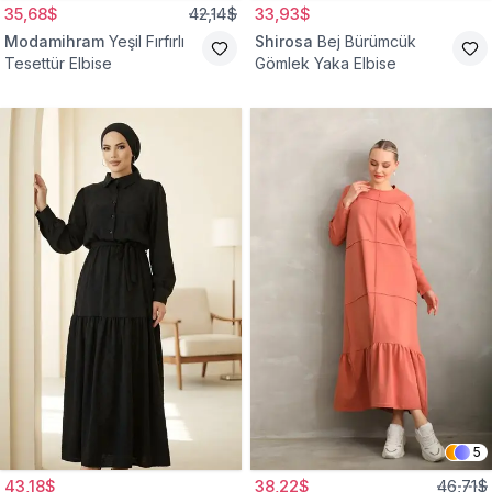
35,68$
42,14$
33,93$
Modamihram
Yeşil Fırfırlı
Shirosa
Bej Bürümcük
Tesettür Elbise
Gömlek Yaka Elbise
5
43,18$
38,22$
46,71$