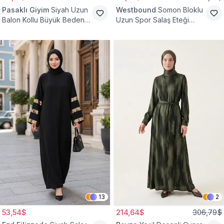
Pasaklı Giyim
Siyah Uzun
Westbound
Somon Bloklu
Balon Kollu Büyük Beden
Uzun Spor Salaş Eteği
Tesettür Elbise
Fırfırlı Tesettür Elbise
13
2
53,54$
214,64$
306,79$