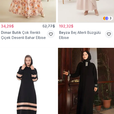
3
34,29$
52,77$
192,32$
Dimar Butik
Çok Renkli
Beyza
Bej Allerli Büzgülü
Çiçek Desenli Bahar Elbise
Elbise