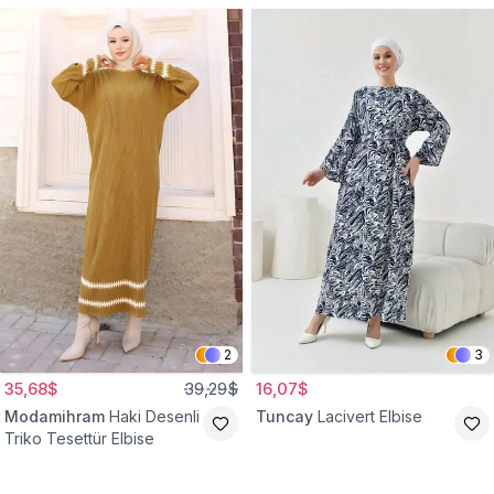
2
3
35,68$
39,29$
16,07$
Modamihram
Haki Desenli
Tuncay
Lacivert Elbise
Triko Tesettür Elbise