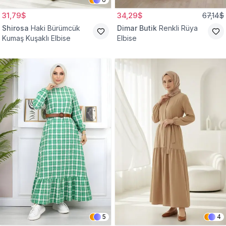
31,79$
34,29$
67,14$
Shirosa
Haki Bürümcük
Dimar Butik
Renkli Rüya
Kumaş Kuşaklı Elbise
Elbise
5
4