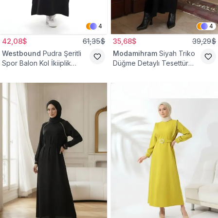
4
4
42,08$
61,35$
35,68$
39,29$
Westbound
Pudra Şeritli
Modamihram
Siyah Triko
Spor Balon Kol İkiiplik
Düğme Detaylı Tesettür
Tesettür Elbise
Elbise