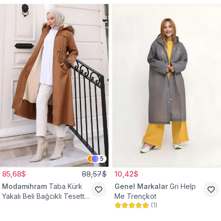
5
85,68$
88,57$
10,42$
Modamihram
Taba Kürk
Genel Markalar
Gri Help
Yakalı Beli Bağcıklı Tesettür
Me Trençkot
(
1
)
Mont