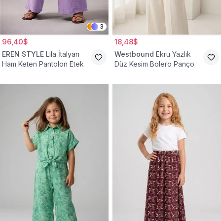
3
96,40$
18,48$
EREN STYLE
Lila İtalyan
Westbound
Ekru Yazlık
Ham Keten Pantolon Etek
Düz Kesim Bolero Panço