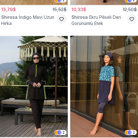
13,79$
15,52$
10,33$
12,50$
Shirosa
İndigo Mavi Uzun
Shirosa
Ekru Piliseli Deri
Hırka
Görünümlü Etek
2
2