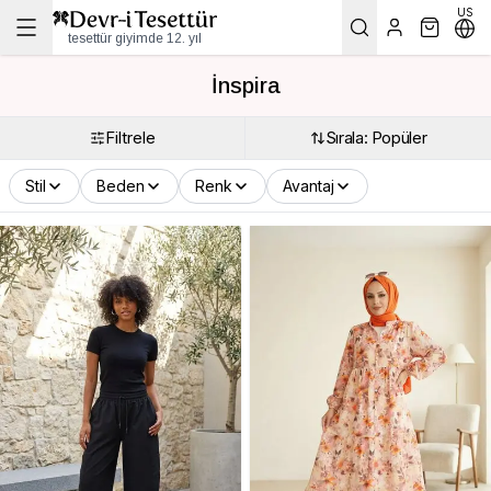
US
tesettür giyimde 12. yıl
İnspira
Filtrele
Sırala: Popüler
Stil
Beden
Renk
Avantaj