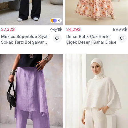
4
37,32$
44,11$
34,29$
52,77$
Mexico Superblue
Siyah
Dimar Butik
Çok Renkli
Sokak Tarzı Bol Şalvar
Çiçek Desenli Bahar Elbise
Pantolon