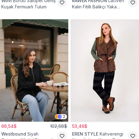
Wovi
Bordo Salopet Geniş
RAWEA FASHİON
Lacivert
Kuşak Fermuarlı Tulum
Kalın Fitilli Balıkçı Yaka
Pamuklu Triko Kazak
2
66,54$
102,68$
53,46$
Westbound
Siyah
EREN STYLE
Kahverengi