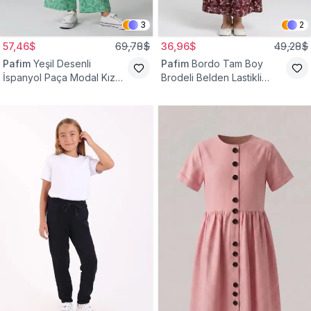
3
2
57,46$
69,78$
36,96$
49,28$
Pafim
Yeşil Desenli
Pafim
Bordo Tam Boy
İspanyol Paça Modal Kız
Brodeli Belden Lastikli
Çocuk Takım
Pamuk Kız Çocuk Etek