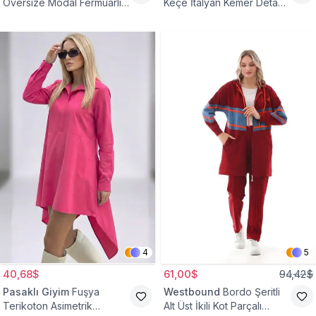
Oversize Modal Fermuarlı
Keçe İtalyan Kemer Detaylı
Sweat Tunik
Yelek
4
5
40,68$
61,00$
94,42$
Pasaklı Giyim
Fuşya
Westbound
Bordo Şeritli
Terikoton Asimetrik
Alt Üst İkili Kot Parçalı