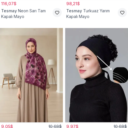
116,07$
98,21$
Tesmay
Neon Sarı Tam
Tesmay
Turkuaz Yarım
Kapalı Mayo
Kapalı Mayo
9,05$
10,68$
9,97$
10,68$