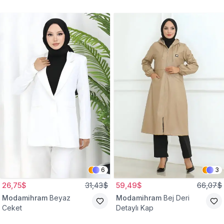
Gömlek Tunik
Eşofman Takım
6
3
26,75$
31,43$
59,49$
66,07$
Modamihram
Beyaz
Modamihram
Bej Deri
Ceket
Detaylı Kap