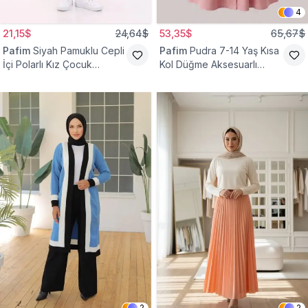
4
21,15$
24,64$
53,35$
65,67$
Pafim
Siyah Pamuklu Cepli
Pafim
Pudra 7-14 Yaş Kısa
İçi Polarlı Kız Çocuk
Kol Düğme Aksesuarlı
Eşofman Altı
Pamuk Kız Çocuk Elbise
2
2