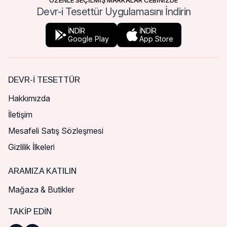
ÖZENLE SEÇİLMİŞ MARKALAR CEBİNİZDE
Devr-i Tesettür Uygulamasını İndirin
İNDİR
İNDİR
Google Play
App Store
DEVR-I TESETTÜR
Hakkımızda
İletişim
Mesafeli Satış Sözleşmesi
Gizlilik İlkeleri
ARAMIZA KATILIN
Mağaza & Butikler
TAKIP EDIN