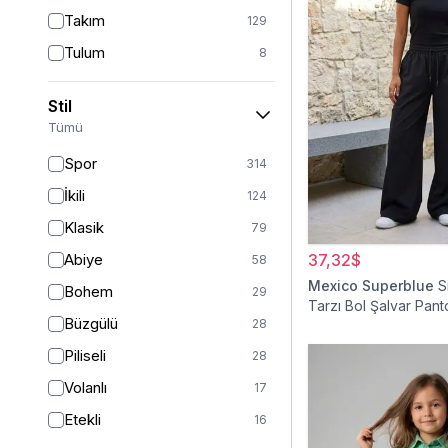
Takım
129
Tulum
8
Pantolon
151
Stil
Etek
19
Tümü
Pantolon Etek
2
Spor
314
Bluz & Gömlek
15
İkili
124
Kazak
6
Klasik
79
Eşofman
63
Abiye
37,32$
58
Şal
6
Mexico Superblue
S
Bohem
29
Tarzı Bol Şalvar Pant
Bone
15
Büzgülü
28
Ferace
126
Piliseli
28
Kap & Pardesü
23
Volanlı
17
Trençkot
32
Etekli
16
Hırka
4