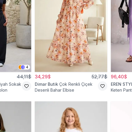
4
44,11$
34,29$
52,77$
96,40$
iyah Sokak
Dimar Butik
Çok Renkli Çiçek
EREN STY
olon
Desenli Bahar Elbise
Keten Pant