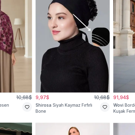
10,68$
9,97$
10,68$
91,94$
esen
Shirosa
Siyah Kaymaz Fırfırlı
Wovi
Bord
Bone
Kuşak Ferm