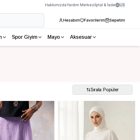
Hakkımızda
Yardım Merkezi
İptal & İade
US
Hesabım
Favorilerim
Sepetim
m
Spor Giyim
Mayo
Aksesuar
Sırala: Popüler