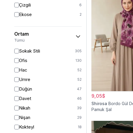
Triko
7
Çizgili
6
Tül
5
Ekose
2
Kürk
3
Müslin
3
Ortam
Peluş
2
Tümü
Jarse
2
Sokak Stili
305
Kadife
1
Ofis
130
Süet
1
Hac
52
Sandy
1
Umre
52
Düğün
47
9,05$
Davet
46
Shirosa
Bordo Gül D
Nikah
39
Pamuk Şal
Nişan
29
Kokteyl
18