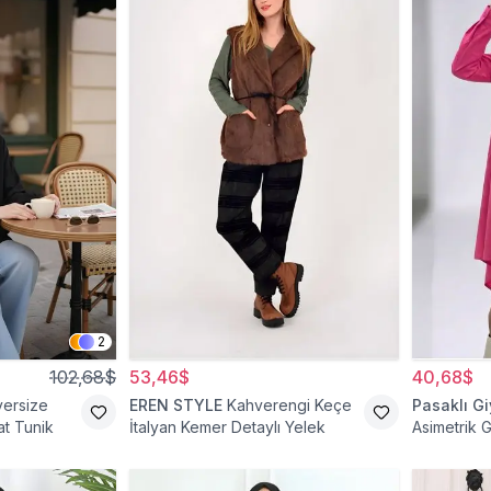
2
102,68$
53,46$
40,68$
versize
EREN STYLE
Kahverengi Keçe
Pasaklı G
t Tunik
İtalyan Kemer Detaylı Yelek
Asimetrik 