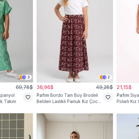
3
2
69,78$
36,96$
49,28$
21,15$
İspanyol
Pafim
Bordo Tam Boy Brodeli
Pafim
Siya
uk Takım
Belden Lastikli Pamuk Kız Çocuk
Polarlı Kız
Etek