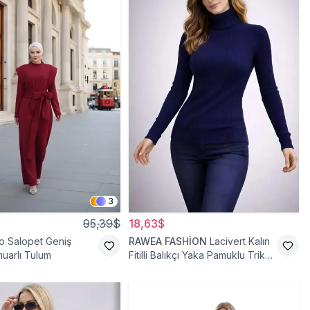
3
95,39$
18,63$
o Salopet Geniş
RAWEA FASHİON
Lacivert Kalın
uarlı Tulum
Fitilli Balıkçı Yaka Pamuklu Triko
Kazak