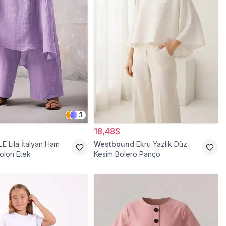
3
18,48$
LE
Lila İtalyan Ham
Westbound
Ekru Yazlık Düz
olon Etek
Kesim Bolero Panço