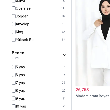
Şalvar
115
Oversize
115
Jogger
82
Anvelop
68
Kloş
65
Yüksek Bel
54
Geniş Paça
40
Beden
Palazzo
27
Tümü
Baggy
16
5 yaş
5
Havuç
9
6 yaş
5
Slim Fit
9
7 yaş
23
Straight
6
26,75$
8 yaş
22
Kalem
6
Modamihram
Beyaz
9 yaş
21
Boyfriend
5
10 yaş
21