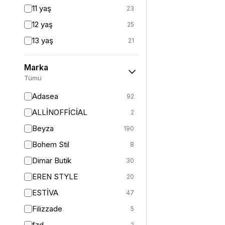
Fitted
3
11 yaş
23
Mom
2
12 yaş
25
Balık
1
13 yaş
21
İspanyol Paça
1
14 yaş
24
Kargo
1
Marka
2 (44-46-48)
6
Tümü
Standart
125
Adasea
92
1
13
ALLİNOFFİCİAL
2
2
11
Beyza
190
3
5
Bohem Stil
8
S
364
Dimar Butik
30
S/M
37
EREN STYLE
20
M
401
ESTİVA
47
M/L
5
Filizzade
5
L
377
fzd
2