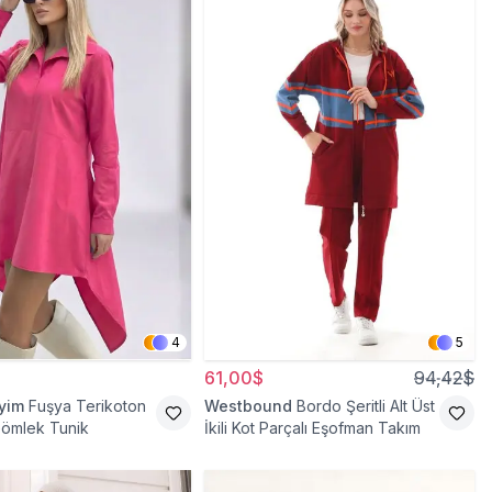
4
5
61,00$
94,42$
iyim
Fuşya Terikoton
Westbound
Bordo Şeritli Alt Üst
Gömlek Tunik
İkili Kot Parçalı Eşofman Takım