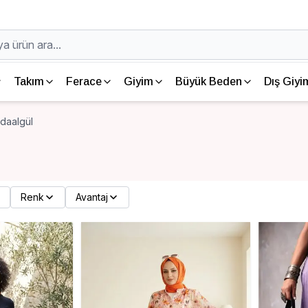
Takım
Ferace
Giyim
Büyük Beden
Dış Giyi
ydaalgül
Renk
Avantaj