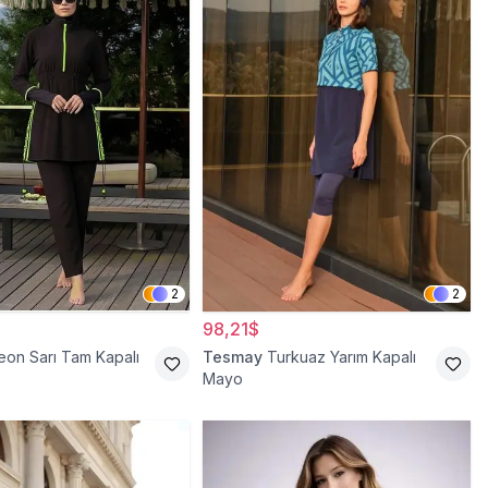
2
2
98,21$
eon Sarı Tam Kapalı
Tesmay
Turkuaz Yarım Kapalı
Mayo