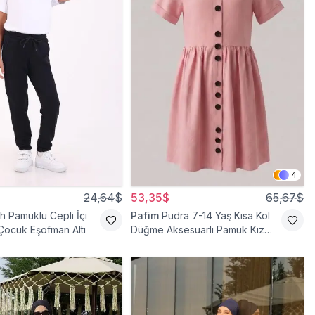
4
24,64$
53,35$
65,67$
h Pamuklu Cepli İçi
Pafim
Pudra 7-14 Yaş Kısa Kol
 Çocuk Eşofman Altı
Düğme Aksesuarlı Pamuk Kız
Çocuk Elbise