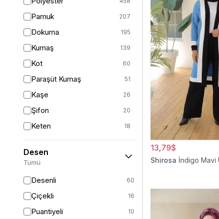
Polyester
458
Turuncu
47
Pamuk
207
Ekru
46
Dokuma
195
Mor
44
Kumaş
139
Pudra
43
Kot
60
Sarı
36
Paraşüt Kumaş
51
Kırmızı
26
Kaşe
26
Gümüş
13
Şifon
20
Turkuaz
8
Keten
18
Altın
5
Viskon
17
13,79$
Desen
Saten
15
Shirosa
İndigo Mavi
Tümü
Dantel
14
Desenli
60
İpek
12
Çiçekli
16
Krep
12
Puantiyeli
10