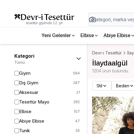
tesettür giyimde 12. yıl
Yeni Gelenler
Elbise
Abiye Elbise
Devr-i Tesettür
İla
Kategori
İlaydaalgül
Tümü
1204 ürün bulundu.
Giyim
584
Dış Giyim
287
Stil
Beden
Aksesuar
21
Tesettür Mayo
282
Elbise
107
Abiye Elbise
47
Tunik
55