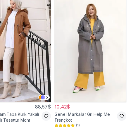
5
88,57$
10,42$
ram
Taba Kürk Yakalı
Genel Markalar
Gri Help Me
lı Tesettür Mont
Trençkot
(
1
)