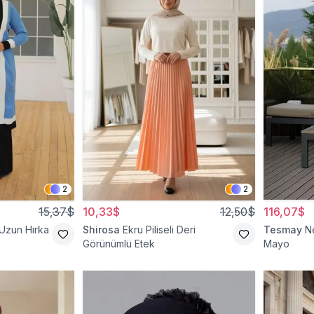
2
2
15,37$
10,33$
12,50$
116,07$
 Uzun Hırka
Shirosa
Ekru Piliseli Deri
Tesmay
N
Görünümlü Etek
Mayo