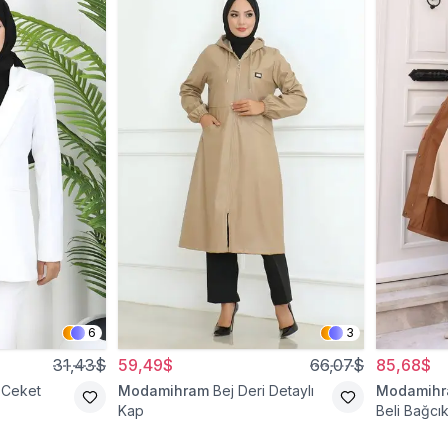
6
3
31,43$
59,49$
66,07$
85,68$
 Ceket
Modamihram
Bej Deri Detaylı
Modamih
Kap
Beli Bağcık