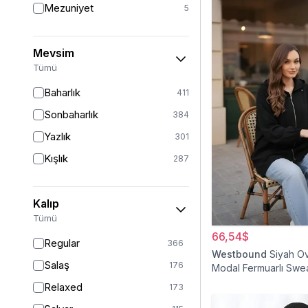
Mezuniyet
5
Mevsim
Tümü
Baharlık
411
Sonbaharlık
384
Yazlık
301
Kışlık
287
Kalıp
Tümü
66,54$
Regular
366
Westbound
Siyah O
Salaş
176
Modal Fermuarlı Swea
Relaxed
173