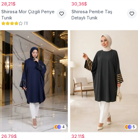
28,21$
30,36$
Shirosa
Mor Çizgili Penye
Shirosa
Pembe Taş
Tunik
Detaylı Tunik
(
1
)
4
5
26,79$
32,11$