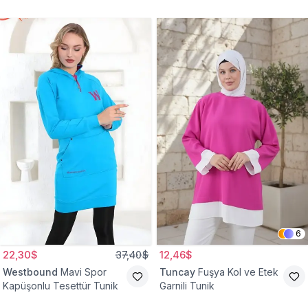
Lastik Kol Torba Tunik
Uzun Gömlek Tunik
6
22,30$
37,40$
12,46$
Westbound
Mavi Spor
Tuncay
Fuşya Kol ve Etek
Kapüşonlu Tesettür Tunik
Garnili Tunik