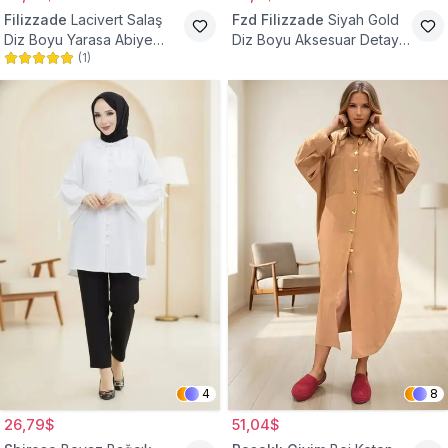
Filizzade
Lacivert Salaş
Fzd Filizzade
Siyah Gold
Diz Boyu Yarasa Abiye
Diz Boyu Aksesuar Detaylı
(
1
)
Tunik
Abiye Tunik
4
8
26,79$
51,04$