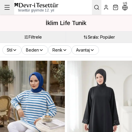
US
tesettür giyimde 12. yıl
İklim Life Tunik
Filtrele
Sırala: Popüler
Stil
Beden
Renk
Avantaj