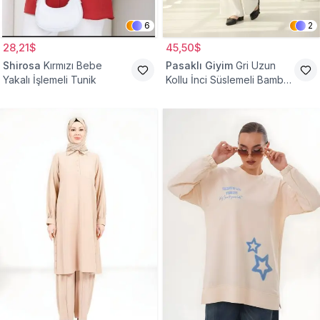
6
2
28,21$
45,50$
Shirosa
Kırmızı Bebe
Pasaklı Giyim
Gri Uzun
Yakalı İşlemeli Tunik
Kollu İnci Süslemeli Bambu
Keten Tunik