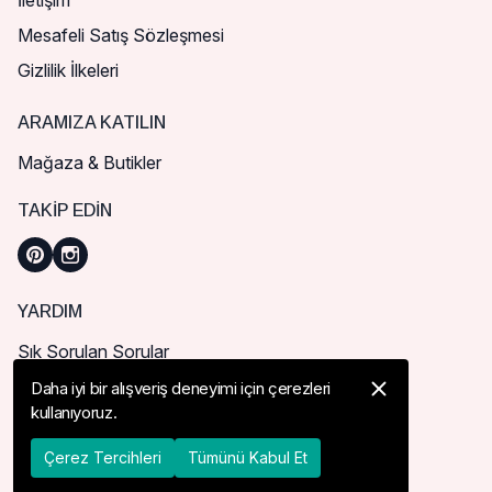
İletişim
Mesafeli Satış Sözleşmesi
Gizlilik İlkeleri
ARAMIZA KATILIN
Mağaza & Butikler
TAKIP EDIN
YARDIM
Sık Sorulan Sorular
Nasıl Sipariş Verebilirim?
Daha iyi bir alışveriş deneyimi için çerezleri
kullanıyoruz.
Kargo ve Teslimat
İade, İptal ve Değişim
Çerez Tercihleri
Tümünü Kabul Et