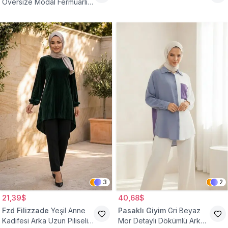
Oversize Modal Fermuarlı
Sweat Tunik
3
2
21,39$
40,68$
Fzd Filizzade
Yeşil Anne
Pasaklı Giyim
Gri Beyaz
Kadifesi Arka Uzun Piliseli
Mor Detaylı Dökümlü Arkası