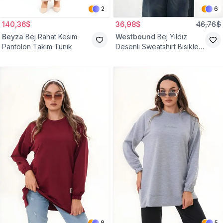
2
6
140,36$
36,98$
46,76$
Beyza
Bej Rahat Kesim
Westbound
Bej Yıldız
Pantolon Takım Tunik
Desenli Sweatshirt Bisiklet
Yaka Tesettür Tunik
8
5