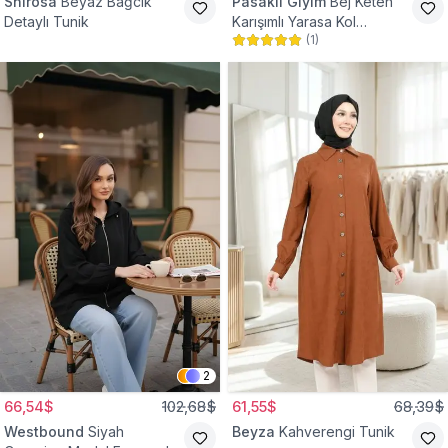
Shirosa
Beyaz Bağcık
Pasaklı Giyim
Bej Keten
Detaylı Tunik
Karışımlı Yarasa Kol
(
1
)
Tesettür Tunik
2
66,54$
102,68$
61,55$
68,39$
Westbound
Siyah
Beyza
Kahverengi Tunik