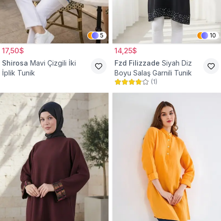
5
10
17,50$
14,25$
Shirosa
Mavi Çizgili İki
Fzd Filizzade
Siyah Diz
İplik Tunik
Boyu Salaş Garnili Tunik
(
1
)