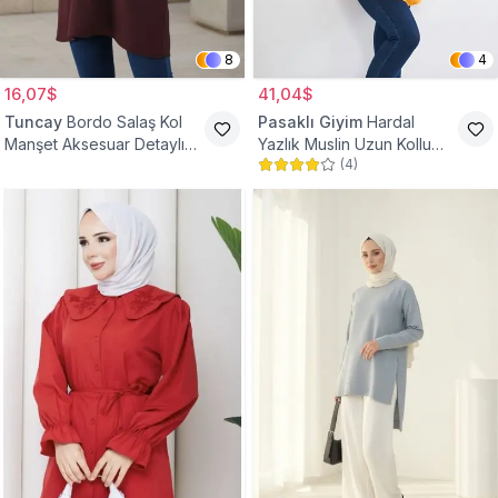
8
4
16,07$
41,04$
Tuncay
Bordo Salaş Kol
Pasaklı Giyim
Hardal
Manşet Aksesuar Detaylı
Yazlık Muslin Uzun Kollu
(
4
)
Tunik
Hakim Yaka Cepli Tesettür
Tunik