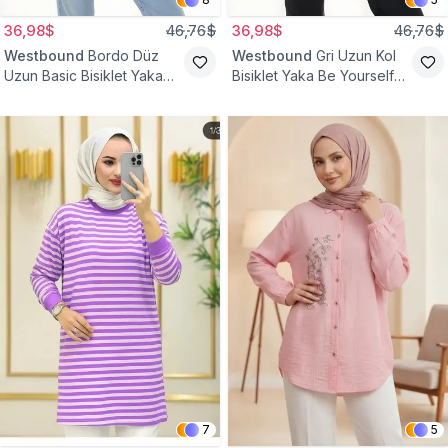
36,98$
46,76$
36,98$
46,76$
Westbound
Bordo Düz
Westbound
Gri Uzun Kol
Uzun Basic Bisiklet Yaka
Bisiklet Yaka Be Yourself
Sweatshirt Tesettür Tunik
Sweatshirt Tunik
7
5