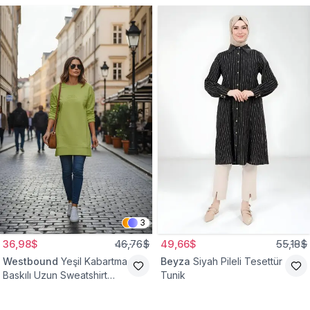
3
36,98$
46,76$
49,66$
55,18$
Westbound
Yeşil Kabartma
Beyza
Siyah Pileli Tesettür
Baskılı Uzun Sweatshirt
Tunik
Bisiklet Yaka Tesettür
Tunik